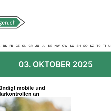
L
BS
FR
GE
GL
GR
JU
LU
NE
NW
OW
SG
SH
SO
SZ
TG
TI
U
03. OKTOBER 2025
kündigt mobile und
arkontrollen an