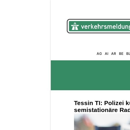
AG
AI
AR
BE
B
Tessin TI: Polizei 
semistationäre Rad