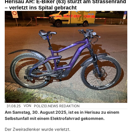
Herisau AR: E-Biker (63) stürzt am Strassenrand
– verletzt ins Spital gebracht
31.08.25
VON
POLIZEI.NEWS REDAKTION
Am Samstag, 30. August 2025, ist es in Herisau zu einem
Selbstunfall mit einem Elektrofahrrad gekommen.
Der Zweiradlenker wurde verletzt.