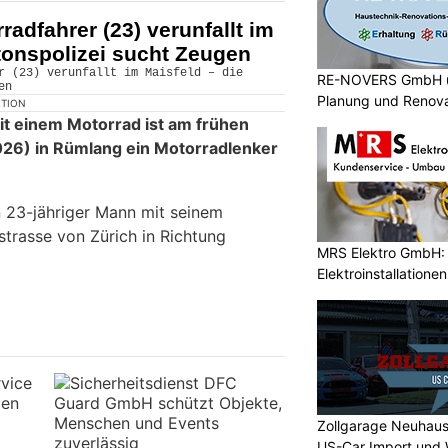
adfahrer (23) verunfallt im
tonspolizei sucht Zeugen
RE-NOVERS GmbH ü
Planung und Renov
KTION
it einem Motorrad ist am frühen
26) in Rümlang ein Motorradlenker
n 23-jähriger Mann mit seinem
strasse von Zürich in Richtung
MRS Elektro GmbH: I
Elektroinstallatione
Zollgarage Neuhaus
US-Car Import und 