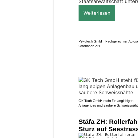
Ristorante-Pizzeria Pical in Reinach AG
Holzofen-Pizza wie in Italien
Birmensdorf ZH: SB
bei Kollision mit 
09.06.26
VON
POLIZEI.NEWS REDA
Bei einem Bahnunfall is
Birmensdorf ein Mitarbei
Die Unfallursache wird du
Staatsanwaltschaft unter
Weiterlesen