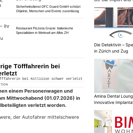
s,
g
Sicherheitsdienst DFC Guard GmbH schützt
Objekte, Menschen und Events zuverlässig
Die Detektivin – Spe
Restaurant Pizzeria Grazie: Italienische
in Zürich und Zug
Spezialitäten in Wettswil am Albis ZH
ige Töfffahrerin bei
rletzt
KTION
ischen einem Personenwagen und
Amina Dental Loung
 am Mittwochabend (01.07.2026) in
Innovative Implanta
lbeteiligten verletzt worden.
chwere, der Autofahrer mittelschwere