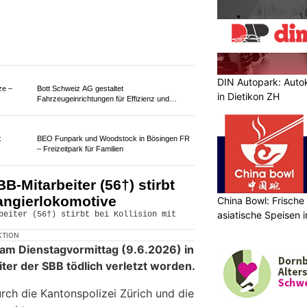
KTION
rte in Salmsach ein Motorradfahrer
tzt, dass er noch
auf der Unfallstelle
he wird abgeklärt. Die Kantonspolizei
DIN Autopark: Autok
in Dietikon ZH
China Bowl: Frisch
asiatische Speisen i
ze –
Bott Schweiz AG gestaltet
Fahrzeugeinrichtungen für Effizienz und
Sicherheit