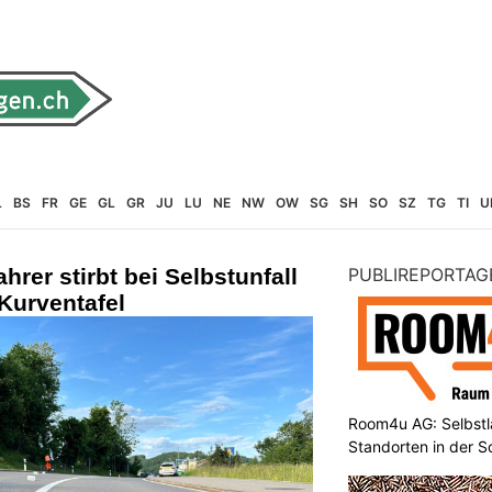
L
BS
FR
GE
GL
GR
JU
LU
NE
NW
OW
SG
SH
SO
SZ
TG
TI
U
ahrer stirbt bei Selbstunfall
PUBLIREPORTAG
 Kurventafel
Room4u AG: Selbstl
Standorten in der 