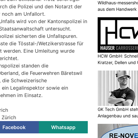
Wildhaus-messersho
ch die Polizei und den Notarzt der
aus dem Handwerk
 noch am Unfallort.
nfalls wird von der Kantonspolizei in
taatsanwaltschaft untersucht.
olizei sicherten die Unfallspuren.
ste die Tösstal-/Wetzikerstrasse für
t werden. Eine Umleitung wurde
HCW GmbH: Schnells
richtet.
Kratzer, Dellen und
spolizei standen die
berland, die Feuerwehren Bäretswil
 die Schweizerische
ein Legalinspektor sowie ein
nehmen im Einsatz.
GK Tech GmbH steht
rich
Anlagenbau und sa
i Zürich
Facebook
Whatsapp