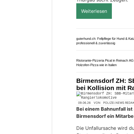
07.07.26
VON
POLIZEI.NEWS REDA
Am Montagabend kollidie
frontal mit einem Auto.
Er wurde so schwer verle
verstarb
. Die Unfallursac
Thurgau sucht Zeugen.
Weiterlesen
guterhund.ch: Fellpflege für Hund & Kat
professionell & zuverlässig