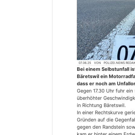
07.06.25
VON
POLIZEI.NEWS REDA
Bei einem Selbstunfall i
Bäretswil ein Motorradf
dass er noch am Unfallor
Gegen 17.30 Uhr fuhr ein 
überhöhter Geschwindigke
in Richtung Bäretswil.
In einer Rechtskurve geri
Gründen auf die Gegenfah
gegen den Randstein sowi
kam er hinter einem Erdwa