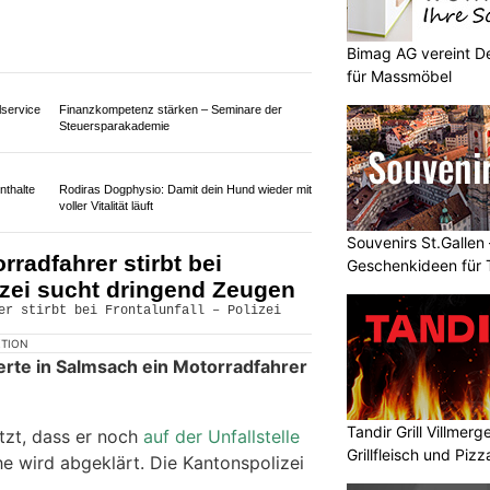
Bimag AG vereint De
für Massmöbel
Finanzkompetenz stärken – Seminare der
Steuersparakademie
lservice
Souvenirs St.Gallen 
Geschenkideen für 
nthalte
Rodiras Dogphysio: Damit dein Hund wieder mit
voller Vitalität läuft
radfahrer stirbt bei
Tandir Grill Villmerg
lizei sucht dringend Zeugen
Grillfleisch und Pizz