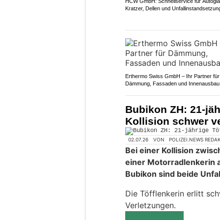
HCW GmbH: Schnellservice für Autogla
Kratzer, Dellen und Unfallinstandsetzun
Erthermo Swiss GmbH – Ihr Partner für
Dämmung, Fassaden und Innenausbau
Bubikon ZH: 21-jähr
Kollision schwer ve
02.07.26
VON
POLIZEI.NEWS REDA
Bei einer Kollision zw
einer Motorradlenkerin
Bubikon sind beide Unfal
Die Töfflenkerin erlitt s
Verletzungen.