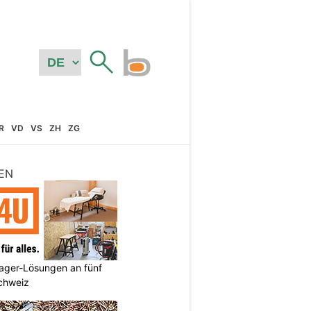
R
VD
VS
ZH
ZG
EN
ager-Lösungen an fünf
Schweiz