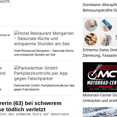
:
BEO Funpark und Woodstock in Bösingen FR
Dornbierer Alterspfl
– Freizeitpark für Familien
Betreuungskräfte fü
B-Mitarbeiter (56†) stirbt
Rangierlokomotive
KTION
t am Dienstagvormittag (9.6.2026) in
Erthermo Swiss GmbH
ter der SBB tödlich verletzt worden.
Dämmung, Fassade
rch die Kantonspolizei Zürich und die
sucht.
Motorrad-Center Düb
Umbauten und erstk