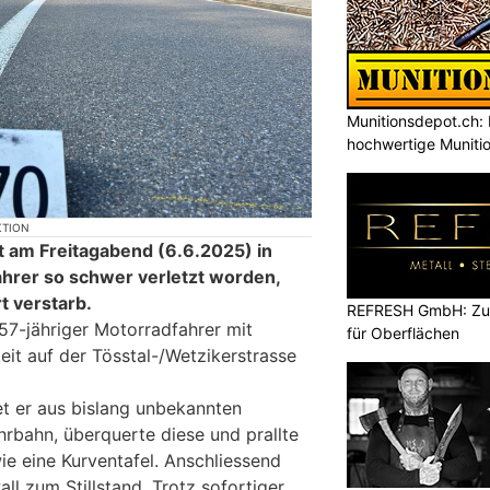
Munitionsdepot.ch: 
hochwertige Muniti
KTION
st am Freitagabend (6.6.2025) in
ahrer so schwer verletzt worden,
t verstarb.
REFRESH GmbH: Zuku
57-jähriger Motorradfahrer mit
für Oberflächen
it auf der Tösstal-/Wetzikerstrasse
et er aus bislang unbekannten
rbahn, überquerte diese und prallte
e eine Kurventafel. Anschliessend
ll zum Stillstand. Trotz sofortiger