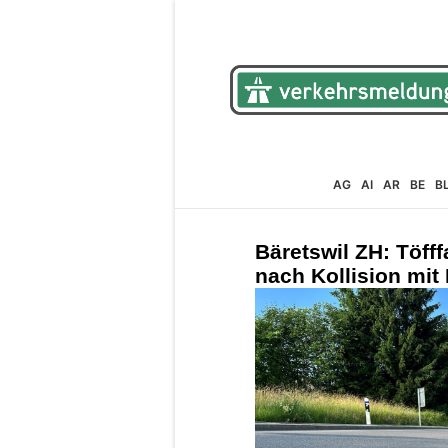
AG
AI
AR
BE
B
Bäretswil ZH: Töfff
nach Kollision mit