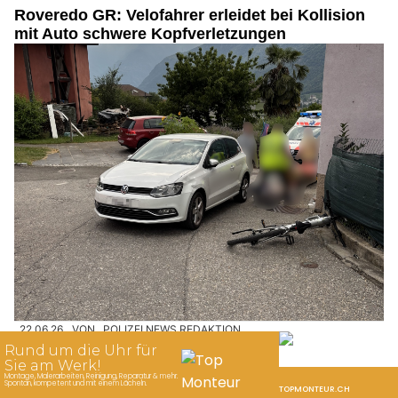
Roveredo GR: Velofahrer erleidet bei Kollision
mit Auto schwere Kopfverletzungen
22.06.26
VON
POLIZEI.NEWS REDAKTION
Am Sonntagabend ist es in Roveredo zu einer Kollision
zwischen einem Personenwagen und einem Fahrradfahrer
gekommen.