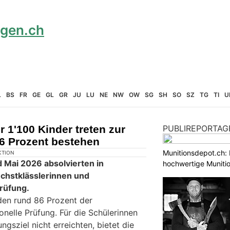
L
BS
FR
GE
GL
GR
JU
LU
NE
NW
OW
SG
SH
SO
SZ
TG
TI
U
r 1'100 Kinder treten zur
PUBLIREPORTAG
86 Prozent bestehen
Munitionsdepot.ch: 
KTION
d Mai 2026 absolvierten in
hochwertige Muniti
chstklässlerinnen und
prüfung.
den rund 86 Prozent der
onelle Prüfung. Für die Schülerinnen
ngsziel nicht erreichten, bietet die