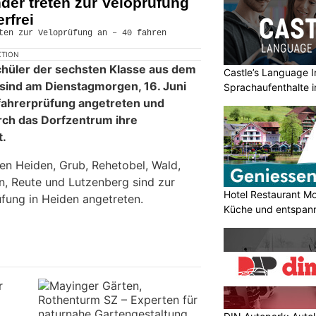
der treten zur Veloprüfung
rfrei
KTION
chüler der sechsten Klasse aus dem
Castle’s Language In
sind am Dienstagmorgen, 16. Juni
Sprachaufenthalte i
fahrerprüfung angetreten und
urch das Dorfzentrum ihre
t.
n Heiden, Grub, Rehetobel, Wald,
, Reute und Lutzenberg sind zur
Hotel Restaurant Mo
üfung in Heiden angetreten.
Küche und entspan