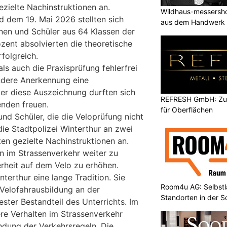
ezielte Nachinstruktionen an.
Wildhaus-messersho
d dem 19. Mai 2026 stellten sich
aus dem Handwerk
nen und Schüler aus 64 Klassen der
zent absolvierten die theoretische
folgreich.
ls auch die Praxisprüfung fehlerfrei
ondere Anerkennung eine
er diese Auszeichnung durften sich
REFRESH GmbH: Zuku
nden freuen.
für Oberflächen
und Schüler, die die Veloprüfung nicht
ie Stadtpolizei Winterthur an zwei
en gezielte Nachinstruktionen an.
ten im Strassenverkehr weiter zu
erheit auf dem Velo zu erhöhen.
nterthur eine lange Tradition. Sie
Room4u AG: Selbstl
 Velofahrausbildung an der
Standorten in der 
ester Bestandteil des Unterrichts. Im
re Verhalten im Strassenverkehr
dung der Verkehrsregeln. Die