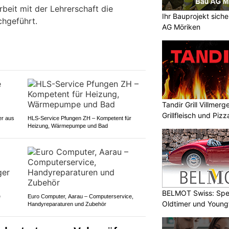
beit mit der Lehrerschaft die
Ihr Bauprojekt sich
chgeführt.
AG Möriken
Tandir Grill Villmerg
Grillfleisch und Pizz
er aus
HLS-Service Pfungen ZH – Kompetent für
Heizung, Wärmepumpe und Bad
BELMOT Swiss: Spez
e
Euro Computer, Aarau – Computerservice,
Oldtimer und Young
Handyreparaturen und Zubehör