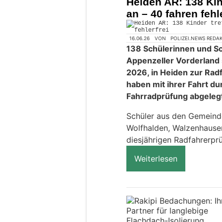
Heiden AR: 138 Kin
an – 40 fahren fehle
16.06.26
VON
POLIZEI.NEWS REDA
138 Schülerinnen und S
Appenzeller Vorderland 
2026, in Heiden zur Rad
haben mit ihrer Fahrt d
Fahrradprüfung abgeleg
Schüler aus den Gemeinde
Wolfhalden, Walzenhausen
diesjährigen Radfahrerpr
Weiterlesen