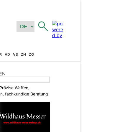
R
VD
VS
ZH
ZG
EN
Präzise Waffen,
on, fachkundige Beratung