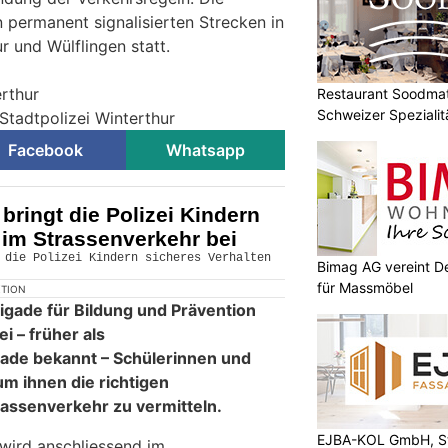
 permanent signalisierten Strecken in
r und Wülflingen statt.
erthur
Restaurant Soodmatt
Schweizer Spezialit
Stadtpolizei Winterthur
Facebook
Whatsapp
bringt die Polizei Kindern
 im Strassenverkehr bei
Bimag AG vereint De
für Massmöbel
KTION
igade für Bildung und Prävention
i – früher als
ade bekannt – Schülerinnen und
um ihnen die richtigen
assenverkehr zu vermitteln.
EJBA-KOL GmbH, St
wird anschliessend im