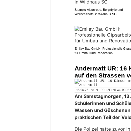
Stump’s Alpenrose: Bergidylle und
Wellnesshotel in Wildhaus SG
Emilay Bau GmbH: Professionelle Gipsa
für Umbau und Renovation
Andermatt UR: 16 
auf den Strassen 
15.06.26
VON
POLIZEI.NEWS REDA
Am Samstagmorgen, 13. 
Schülerinnen und Schül
Wassen und Göschenen i
praktischen Teil der Vel
Die Polizei hatte zuvor i