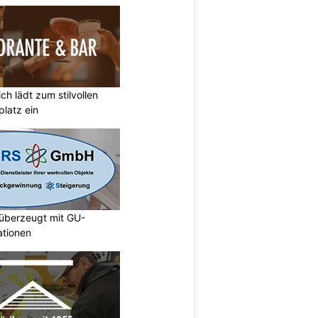
ich lädt zum stilvollen
latz ein
berzeugt mit GU-
ationen