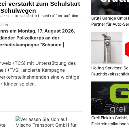
ei verstärkt zum Schulstart
n Schulwegen
Grütli Garage GmbH 
Partner für Auto-Se
KTION
inns am Montag, 17. August 2026,
tländer Polizeikorps an der
herheitskampagne "Schauen |
hweiz (TCS) mit Unterstützung des
Holling Services: S
heit (FVS) lancierte Kampagne
Feuchtigkeitsschäd
 Verkehrsteilnehmenden eine wichtige
er Kinder spielen.
Greil Elektro GmbH,
Elektroinstallatione