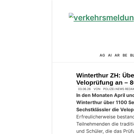
AG
AI
AR
BE
B
Winterthur ZH: Übe
Veloprüfung an – 
03.06.26
VON
POLIZEI.NEWS REDA
In den Monaten April un
Winterthur über 1100 Se
Sechstklässler die Velo
Erfreulicherweise bestan
Teilnehmenden die traditi
und Schüler, die das Prüfu