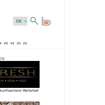
R
VD
VS
ZH
ZG
EN
nftssicherer Werterhalt