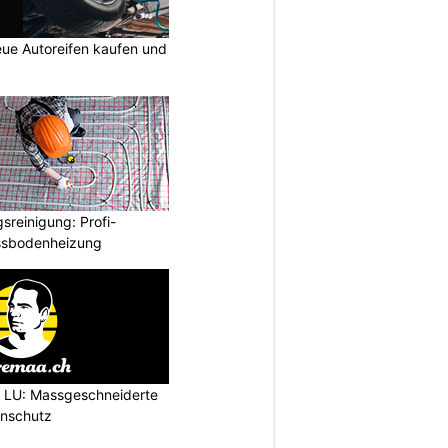
ue Autoreifen kaufen und
reinigung: Profi-
ussbodenheizung
l LU: Massgeschneiderte
enschutz