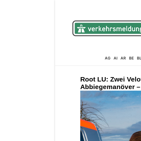
AG
AI
AR
BE
B
Root LU: Zwei Velof
Abbiegemanöver – 