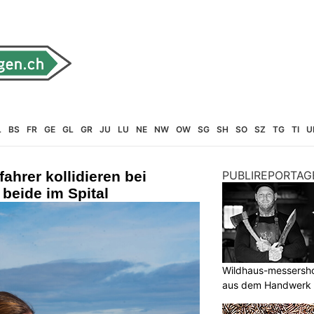
L
BS
FR
GE
GL
GR
JU
LU
NE
NW
OW
SG
SH
SO
SZ
TG
TI
U
ahrer kollidieren bei
PUBLIREPORTAG
beide im Spital
Wildhaus-messersho
aus dem Handwerk