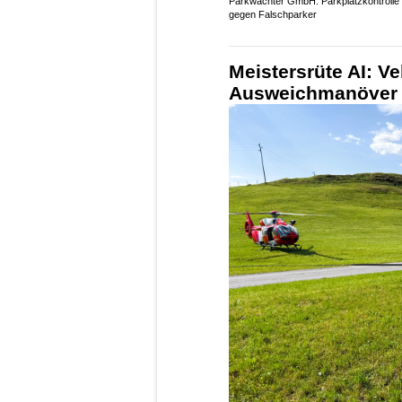
Parkwächter GmbH: Parkplatzkontrolle
gegen Falschparker
Meistersrüte AI: Ve
Ausweichmanöver – 