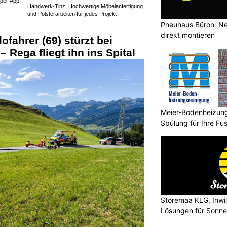
 per App
Handwerk-Tinz: Hochwertige Möbelanfertigung
und Polsterarbeiten für jedes Projekt
Pneuhaus Büron: Ne
direkt montieren
lofahrer (69) stürzt bei
Rega fliegt ihn ins Spital
Meier-Bodenheizungs
Spülung für Ihre F
Storemaa KLG, Inwi
Lösungen für Sonn