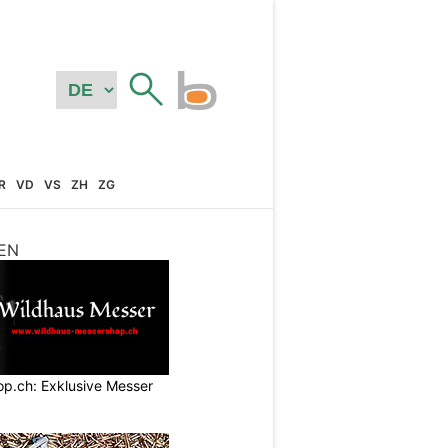
R
VD
VS
ZH
ZG
EN
p.ch: Exklusive Messer