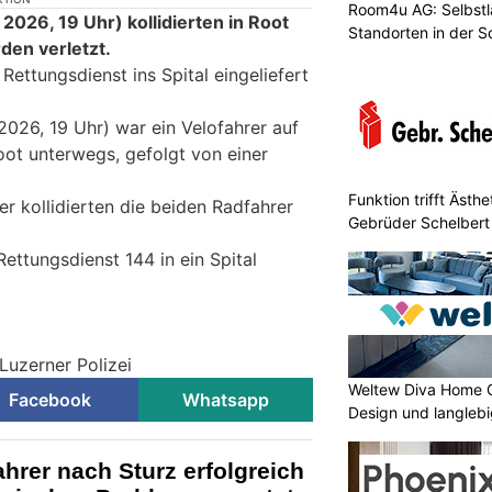
Room4u AG: Selbstl
026, 19 Uhr) kollidierten in Root
Standorten in der 
den verletzt.
ettungsdienst ins Spital eingeliefert
026, 19 Uhr) war ein Velofahrer auf
oot unterwegs, gefolgt von einer
Funktion trifft Ästh
 kollidierten die beiden Radfahrer
Gebrüder Schelbert
ettungsdienst 144 in ein Spital
Luzerner Polizei
Weltew Diva Home 
Facebook
Whatsapp
Design und langleb
hrer nach Sturz erfolgreich