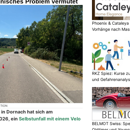
inisches Problem vermutet
Phoenix & Cataleya
Vorhänge nach Mass
RKZ Spiez: Kurse zu
und Gefahrenanaly
KTION
 in Dornach hat sich am
2026, ein
Selbstunfall mit einem Velo
BELMOT Swiss: Spez
Oldtimer und Young