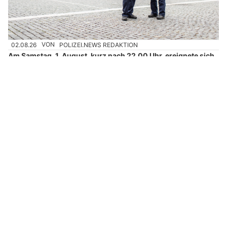
02.08.26
VON
POLIZEI.NEWS REDAKTION
Am Samstag, 1. August, kurz nach 22.00 Uhr, ereignete sich
auf der Blumenaustrasse in Winterthur ein Verkehrsunfall,
bei dem zwei parkierte Fahrzeuge beschädigt wurden.
Ein alkoholisierter Autofahrer verursachte den Unfall.
Gleichzeitig zieht die Stadtpolizei Winterthur eine positive
Bilanz zum Nationalfeiertag.
Weiterlesen
Bähnli-Shop Barmettler: Moderne Digitaltechnik für Modelleisenbahnen