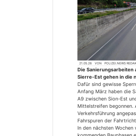
21.05.26
VON
POLIZEI.NEWS REDA
Die Sanierungsarbeiten 
Sierre-Est gehen in die
Dafür sind gewisse Sperr
Anfang März haben die Sa
A9 zwischen Sion-Est und
Mittelstreifen begonnen.
Verkehrsführung angepass
Fahrspuren der Fahrtrich
In den nächsten Wochen w
kommenden Bauphasen ern