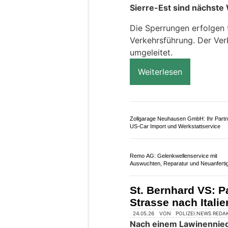
Sicherheitsdienst DFC Guard GmbH sc
Objekte, Menschen und Events zuverlä
Sitten/Siders VS: 
an zwei Nächten ko