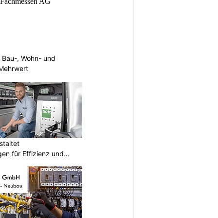
 Bau-, Wohn- und
Mehrwert
taltet
en für Effizienz und