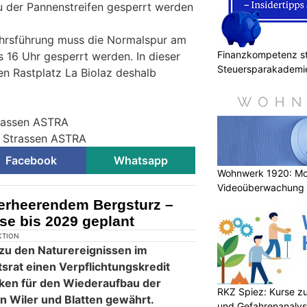
 der Pannenstreifen gesperrt werden
hrsführung muss die Normalspur am
Finanzkompetenz st
s 16 Uhr gesperrt werden. In dieser
Steuersparakademi
den Rastplatz La Biolaz deshalb
trassen ASTRA
r Strassen ASTRA
Facebook
Whatsapp
Wohnwerk 1920: M
Videoüberwachung 
Gebäude
verheerendem Bergsturz –
se bis 2029 geplant
KTION
 zu den Naturereignissen im
tsrat einen Verpflichtungskredit
nken für den Wiederaufbau der
RKZ Spiez: Kurse zu
 Wiler und Blatten gewährt.
und Gefahrenanaly