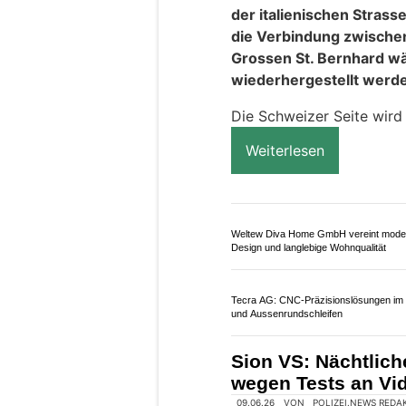
26.06.26
VON
POLIZEI.NEWS REDA
Im Rahmen der Sanierun
Sierre-Est sind nächste
Die Sperrungen erfolgen 
Verkehrsführung. Der Ver
umgeleitet.
Weiterlesen
Zollgarage Neuhausen GmbH: Ihr Partne
US-Car Import und Werkstattservice