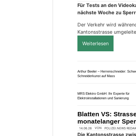
Remo AG: Gelenkwellenservice mit
Auswuchten, Reparatur und Neuanferti
St. Bernhard VS: P
Strasse nach Italie