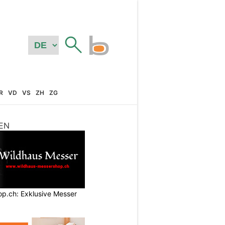
R
VD
VS
ZH
ZG
EN
p.ch: Exklusive Messer