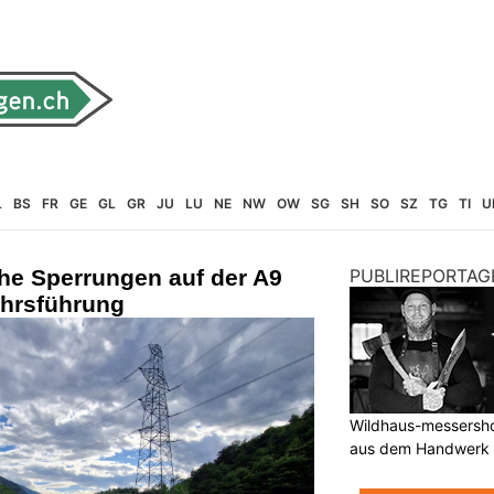
L
BS
FR
GE
GL
GR
JU
LU
NE
NW
OW
SG
SH
SO
SZ
TG
TI
U
che Sperrungen auf der A9
PUBLIREPORTAG
hrsführung
Wildhaus-messersho
aus dem Handwerk