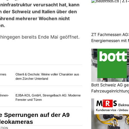
KTION
g der A9 zwischen Sion-Est und
 Woche zwei Nachtsperrungen nötig.
ZT Fachmessen AG:
Energiemessen mit 
für eine Anpassung der
kehr wird über die Kantonsstrasse
Bott Schweiz AG ges
Fahrzeugeinrichtung
Sicherheit
r für
RKZ Spiez: Kurse zu Evakuation, Alarmierung
und Gefahrenanalyse