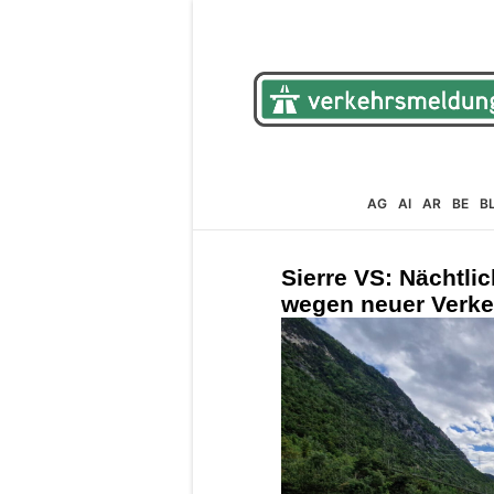
AG
AI
AR
BE
B
Sierre VS: Nächtli
wegen neuer Verke