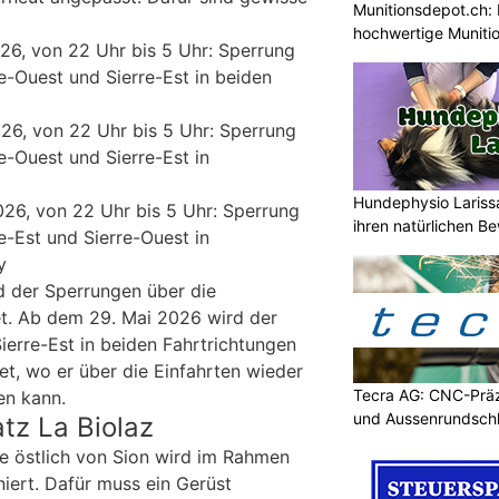
Munitionsdepot.ch: 
hochwertige Muniti
026, von 22 Uhr bis 5 Uhr: Sperrung
e-Ouest und Sierre-Est in beiden
026, von 22 Uhr bis 5 Uhr: Sperrung
e-Ouest und Sierre-Est in
Hundephysio Lariss
026, von 22 Uhr bis 5 Uhr: Sperrung
ihren natürlichen B
e-Est und Sierre-Ouest in
y
d der Sperrungen über die
t. Ab dem 29. Mai 2026 wird der
ierre-Est in beiden Fahrtrichtungen
et, wo er über die Einfahrten wieder
Tecra AG: CNC-Präz
en kann.
und Aussenrundschl
tz La Biolaz
e östlich von Sion wird im Rahmen
niert. Dafür muss ein Gerüst