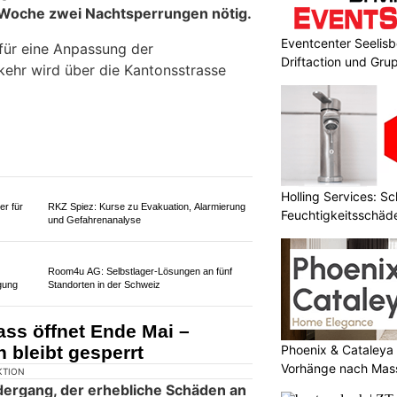
hützt
Stump’s Alpenrose: Bergidylle und
Eventcenter Seelisbe
ssig
Wellnesshotel in Wildhaus SG
Driftaction und Gr
A9 wird wegen Bauarbeiten
mplett gesperrt
Holling Services: S
Feuchtigkeitsschäd
Phoenix & Cataleya
Vorhänge nach Mass