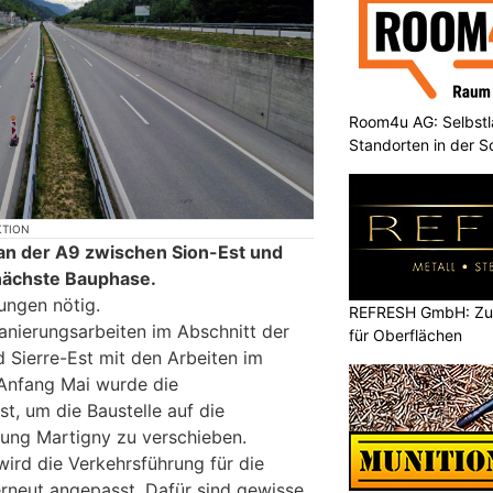
Room4u AG: Selbstl
Standorten in der 
KTION
an der A9 zwischen Sion-Est und
 nächste Bauphase.
ungen nötig.
REFRESH GmbH: Zuku
nierungsarbeiten im Abschnitt der
für Oberflächen
 Sierre-Est mit den Arbeiten im
 Anfang Mai wurde die
t, um die Baustelle auf die
tung Martigny zu verschieben.
ird die Verkehrsführung für die
eut angepasst. Dafür sind gewisse