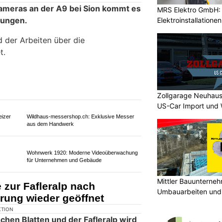
MRS Elektro GmbH: I
Elektroinstallatione
Room4u AG: Selbstlager-Lösungen an fünf
gung
Standorten in der Schweiz
ass öffnet Ende Mai –
Zollgarage Neuhaus
n bleibt gesperrt
US-Car Import und 
Mittler Bauunterne
Umbauarbeiten und 
Unterland