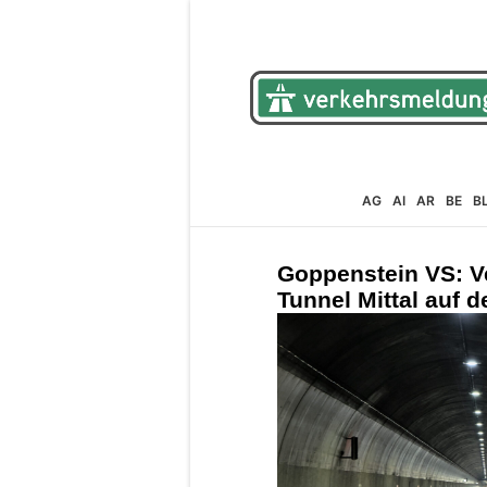
AG
AI
AR
BE
B
Goppenstein VS: V
Tunnel Mittal auf d