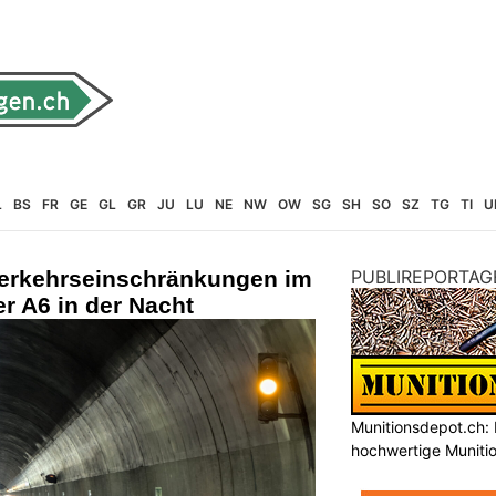
L
BS
FR
GE
GL
GR
JU
LU
NE
NW
OW
SG
SH
SO
SZ
TG
TI
U
erkehrseinschränkungen im
PUBLIREPORTAG
er A6 in der Nacht
Munitionsdepot.ch: 
hochwertige Muniti