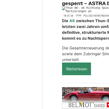
gesperrt – ASTRA 
16.07.26
VON
POLIZEI.NEWS REDA
Die
A6
zwischen Thun-S
letzten zwei Jahren umf
definitive, strukturiert
kommt es zu Nachtsper
Die Gesamterneuerung d
sowie dem Zubringer Simm
unterteilt.
Weiterlesen