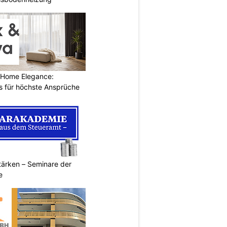
 Home Elegance:
 für höchste Ansprüche
ärken – Seminare der
e