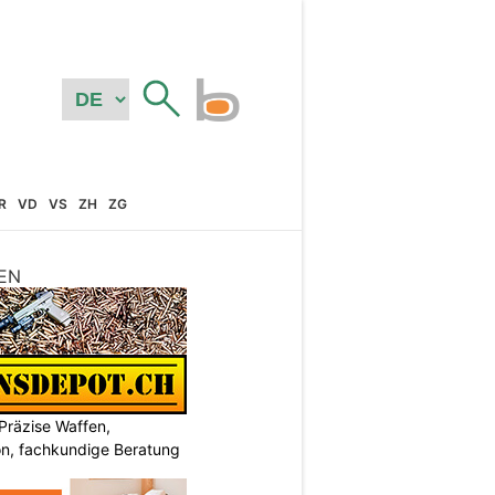
R
VD
VS
ZH
ZG
EN
Präzise Waffen,
on, fachkundige Beratung