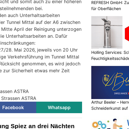
Sicht und somit auch zu einer höheren
REFRESH GmbH: Zuku
rsteilnehmenden bei.
für Oberflächen
en auch Unterhaltsarbeiten
r Tunnel Mittal auf der A6 zwischen
Mitte April der Reinigung unterzogen
ie Unterhaltsarbeiten an. Dafür
inschränkungen:
27./28. Mai 2026, jeweils von 20 Uhr
Holling Services: S
ige Verkehrsführung im Tunnel Mittal
Feuchtigkeitsschäd
 Rücksicht genommen, es wird jedoch
e zur Sicherheit etwas mehr Zeit
trassen ASTRA
r Strassen ASTRA
Arthur Beeler – Her
Facebook
Whatsapp
Schneiderkunst auf
ung Spiez an drei Nächten