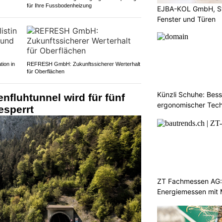
für Ihre Fussbodenheizung
EJBA-KOL GmbH, St
Fenster und Türen
tion in
REFRESH GmbH: Zukunftssicherer Werterhalt
für Oberflächen
Künzli Schuhe: Bes
fluhtunnel wird für fünf
ergonomischer Tech
esperrt
ZT Fachmessen AG:
Energiemessen mit 