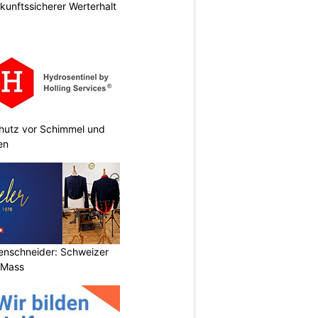
nftssicherer Werterhalt
chutz vor Schimmel und
en
renschneider: Schweizer
 Mass