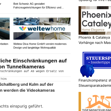
r
Bott Schweiz AG gestaltet
Fahrzeugeinrichtungen für Effizienz und
Sicherheit
Phoenix & Cataleya
Vorhänge nach Mass
rbeiten
Weltew Diva Home GmbH vereint modernes
Design und langlebige Wohnqualität
liche Einschränkungen auf
on Tunnelkameras
KTION
Finanzkompetenz st
Schallberg und Kulm auf der
Steuersparakademi
on werden die Videokameras
chts einspurig geführt.