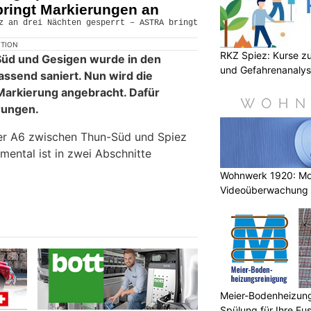
bringt Markierungen an
KTION
RKZ Spiez: Kurse zu
üd und Gesigen wurde in den
und Gefahrenanaly
assend saniert. Nun wird die
e Markierung angebracht. Dafür
rungen.
er A6 zwischen Thun-Süd und Spiez
ental ist in zwei Abschnitte
Wohnwerk 1920: M
Videoüberwachung 
Gebäude
Meier-Bodenheizungs
Spülung für Ihre F