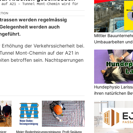
KTION
strassen werden regelmässig
r Gelegenheit werden auch
hgeführt.
Mittler Bauunterne
Umbauarbeiten und 
 Erhöhung der Verkehrssicherheit bei.
Unterland
Tunnel Mont-Chemin auf der A21 in
iten betroffen sein. Nachtsperrungen
Hundephysio Lariss
ihren natürlichen B
eizer
Meier-Bodenheizungsreinigung: Profi-Spülung