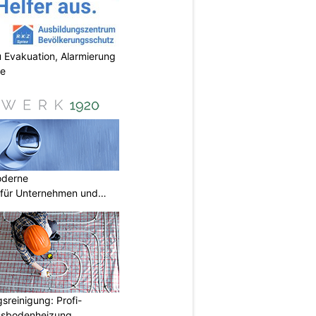
 Evakuation, Alarmierung
se
oderne
für Unternehmen und
reinigung: Profi-
ussbodenheizung