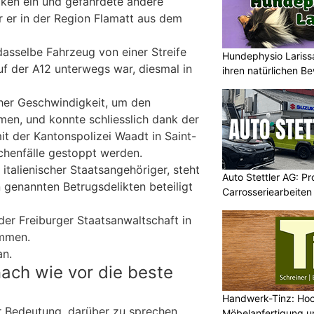
siken ein und gefährdete andere
r er in der Region Flamatt aus dem
asselbe Fahrzeug von einer Streife
Hundephysio Lariss
auf der A12 unterwegs war, diesmal in
ihren natürlichen B
oher Geschwindigkeit, um den
men, und konnte schliesslich dank der
 der Kantonspolizei Waadt in Saint-
chenfälle gestoppt werden.
 italienischer Staatsangehöriger, steht
Auto Stettler AG: Pr
 genannten Betrugsdelikten beteiligt
Carrosseriearbeiten
er Freiburger Staatsanwaltschaft in
mmen.
an.
ach wie vor die beste
Handwerk-Tinz: Ho
r Bedeutung, darüber zu sprechen
Möbelanfertigung un