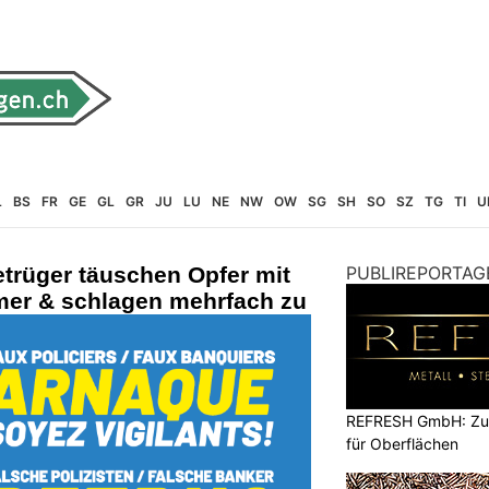
L
BS
FR
GE
GL
GR
JU
LU
NE
NW
OW
SG
SH
SO
SZ
TG
TI
U
etrüger täuschen Opfer mit
PUBLIREPORTAG
mer & schlagen mehrfach zu
REFRESH GmbH: Zuku
für Oberflächen