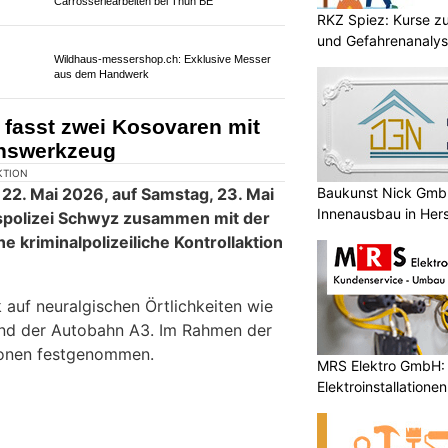
RKZ Spiez: Kurse zu
und Gefahrenanaly
Wohnwerk 1920: Moderne Videoüberwachung
für Unternehmen und Gebäude
Baukunst Nick GmbH
 Neue Autobahnvignette
Innenausbau in Her
or Betrug und Abzocke
MRS Elektro GmbH: I
Elektroinstallatione