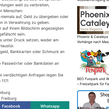
lungen weit zu verbreiten,
jedes Projekt
en Menschen:
e niemals auf, Geld zu übergeben oder
en in Verwahrung zu geben.
er auf Ihrem Bildschirm angezeigten
efälscht sein.
Phoenix & Cataleya
ls unter Druck setzen, weder am
Vorhänge nach Mass
Haustür.
rgeld, Bankkarten oder Schmuck an
re Passwörter oder Bankdaten an
ei verdächtigen Anfragen legen Sie
BEO Funpark und W
 117!
– Freizeitpark für Fa
eiburg
i Freiburg
Facebook
Whatsapp