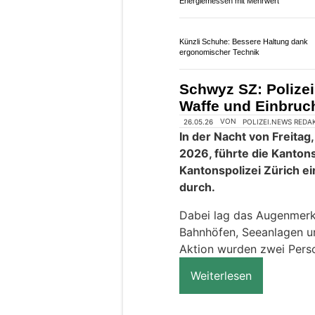
MRS Elektro GmbH: Ihr Experte für
Elektroinstallationen und Sanierung
Kanton Zürich ZH:
nötig – Vorsicht v