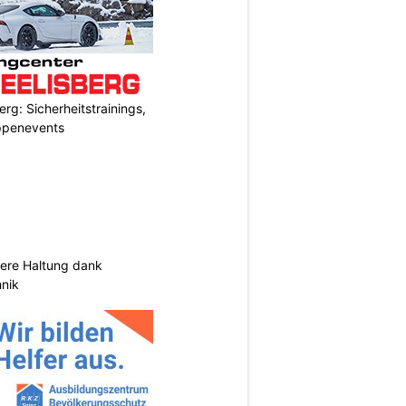
rg: Sicherheitstrainings,
uppenevents
sere Haltung dank
nik