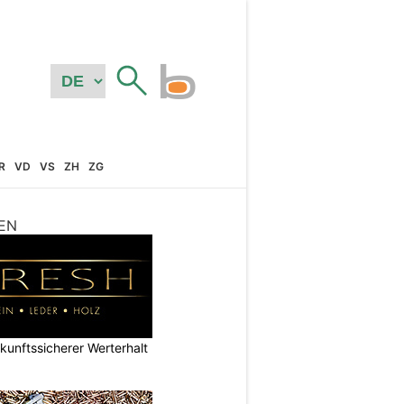
R
VD
VS
ZH
ZG
EN
nftssicherer Werterhalt