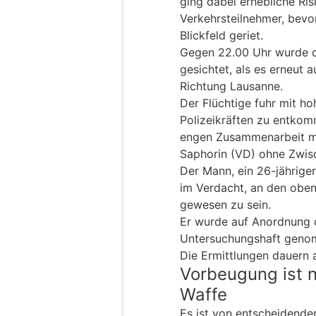
ging dabei erhebliche Ri
Verkehrsteilnehmer, bevo
Blickfeld geriet.
Gegen 22.00 Uhr wurde d
gesichtet, als es erneut 
Richtung Lausanne.
Der Flüchtige fuhr mit h
Polizeikräften zu entkom
engen Zusammenarbeit mit
Saphorin (VD) ohne Zwis
Der Mann, ein 26-jähriger
im Verdacht, an den oben
gewesen zu sein.
Er wurde auf Anordnung d
Untersuchungshaft geno
Die Ermittlungen dauern 
Vorbeugung ist n
Waffe
Es ist von entscheidende