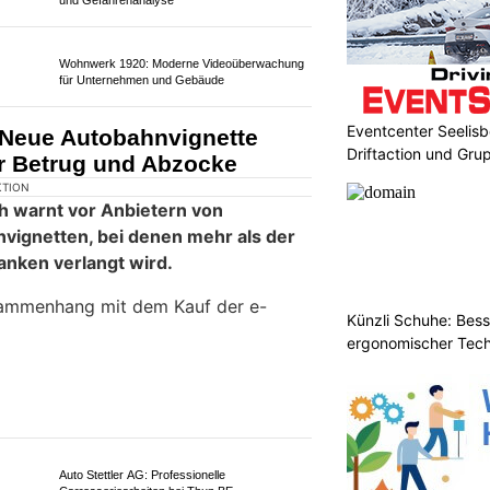
KTION
ten sich auf der Autobahn A12
hâtel-St-Denis mehrere separate
Eventcenter Seelisbe
aren daran beteiligt. Etwa zehn
Driftaction und Gr
und ins Spital gebracht. Teile der
ssteil der Nacht für den Verkehr
Künzli Schuhe: Bes
ergonomischer Tech
rtigung
RKZ Spiez: Kurse zu Evakuation, Alarmierung
und Gefahrenanalyse