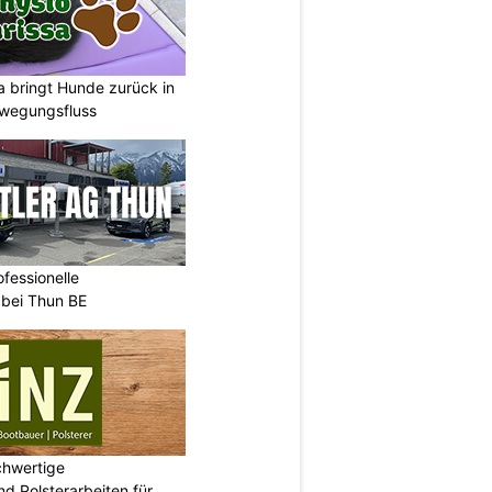
a bringt Hunde zurück in
ewegungsfluss
ofessionelle
 bei Thun BE
chwertige
d Polsterarbeiten für