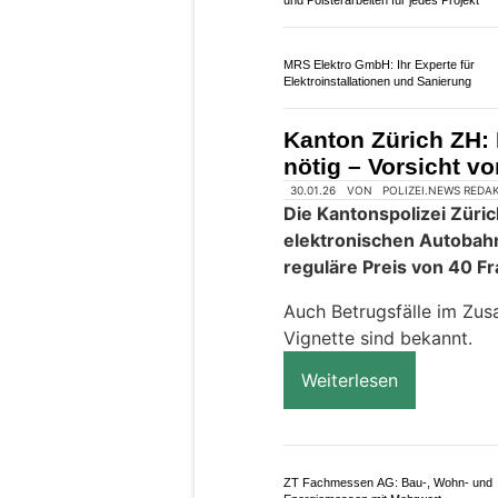
16.05.26
VON
POLIZEI.NEWS REDA
Am Freitagabend ereigne
zwischen Rossens und C
Verkehrsunfälle.
Fast zwanzig Fahrzeuge w
Personen wurden verletzt 
Autobahn waren einen Gro
gesperrt.
Weiterlesen
Handwerk-Tinz: Hochwertige Möbelanfe
und Polsterarbeiten für jedes Projekt