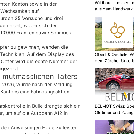
Wildhaus-messersho
mten Kanton sowie in der
aus dem Handwerk
 Wachsamkeit auf.
wurden 25 Versuche und drei
 gemeldet, wobei sich der
 10’000 Franken sowie Schmuck
Opfer zu gewinnen, wenden die
-Technik an: Auf dem Display des
Oberli & Oechsle: W
dem Zürcher Unterl
n Opfer wird die echte Nummer der
ngezeigt.
 mutmasslichen Täters
 2026, wurde nach der Meldung
 Kantons eine Fahndungsaktion
rskontrolle in Bulle drängte sich ein
BELMOT Swiss: Spez
Oldtimer und Young
r, um auf die Autobahn A12 in
, den Anweisungen Folge zu leisten,