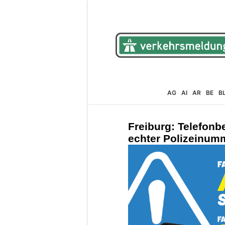
AG
AI
AR
BE
B
Freiburg: Telefonb
echter Polizeinum