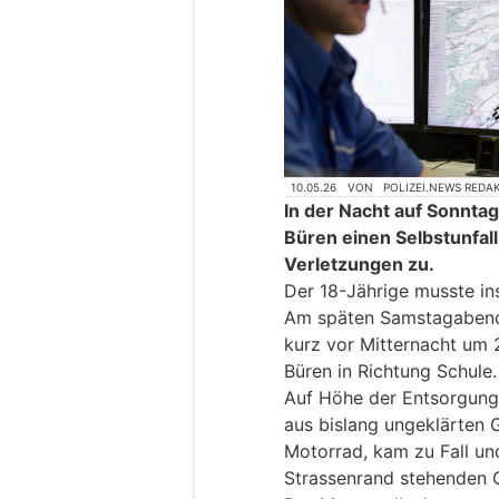
10.05.26
VON
POLIZEI.NEWS REDA
In der Nacht auf Sonnta
Büren einen Selbstunfal
Verletzungen zu.
Der 18-Jährige musste in
Am späten Samstagabend,
kurz vor Mitternacht um 2
Büren in Richtung Schule.
Auf Höhe der Entsorgungs
aus bislang ungeklärten G
Motorrad, kam zu Fall und
Strassenrand stehenden 