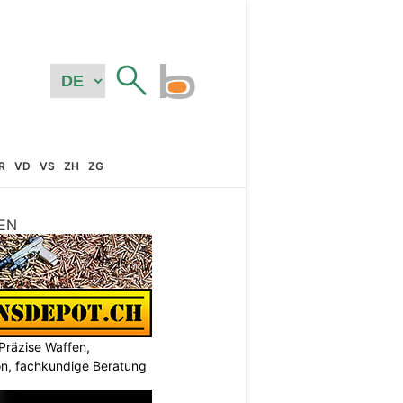
R
VD
VS
ZH
ZG
EN
Präzise Waffen,
on, fachkundige Beratung