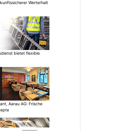
nftssicherer Werterhalt
ienst bietet flexible
ant, Aarau AG: Frische
zepte