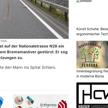
Künzli Schuhe: Bes
ergonomischer Tech
KTION
t auf der Nationalstrasse N28 ein
nem Bremsmanöver gestürzt. Er zog
etzungen zu.
te den Mann ins Spital Schiers.
Innenbegrünung Ferr
in moderne Büros