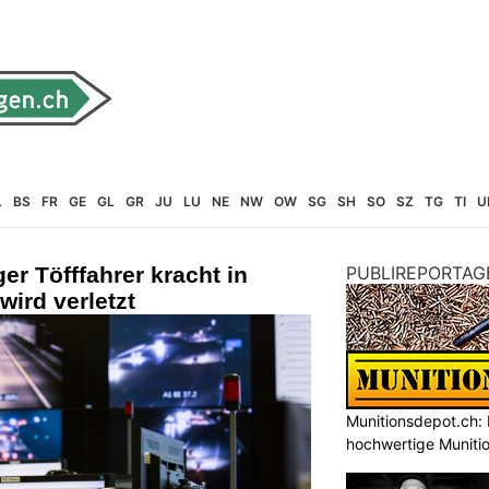
L
BS
FR
GE
GL
GR
JU
LU
NE
NW
OW
SG
SH
SO
SZ
TG
TI
U
er Töfffahrer kracht in
PUBLIREPORTAG
wird verletzt
Munitionsdepot.ch: 
hochwertige Muniti