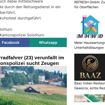
ich dabei mittelschwere
REFRESH GmbH: Zuku
e durch den Rettungsdienst in ein
für Oberflächen
berführt.
koholtest durchgeführt.
lothurn
 Kantonspolizei Solothurn
Facebook
Whatsapp
Meier Hauswartungsd
Unterhaltslösungen
adfahrer (23) verunfallt im
tonspolizei sucht Zeugen
Baaz Indian Restaur
Gewürze, echte Re