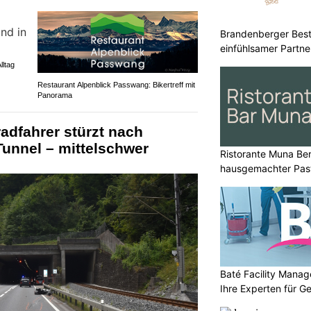
Brandenberger Best
einfühlsamer Partne
Solothurn
lltag
Restaurant Alpenblick Passwang: Bikertreff mit
Panorama
adfahrer stürzt nach
unnel – mittelschwer
Ristorante Muna Be
hausgemachter Past
Baté Facility Mana
Ihre Experten für 