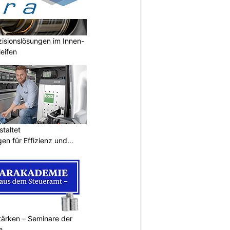
isionslösungen im Innen-
eifen
taltet
en für Effizienz und
ärken – Seminare der
e