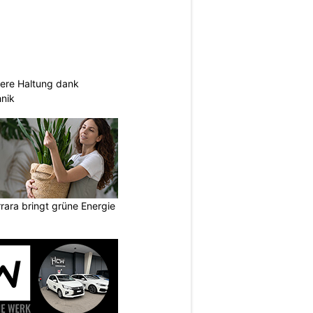
sere Haltung dank
nik
ara bringt grüne Energie