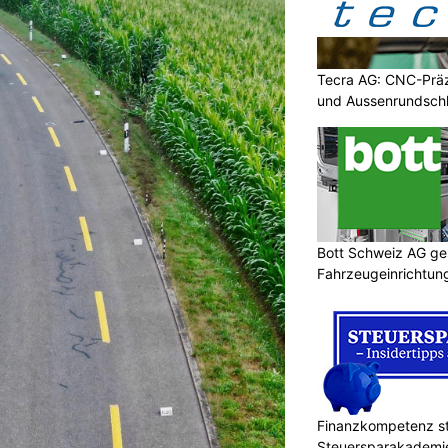
Tecra AG: CNC-Präz
und Aussenrundschl
Bott Schweiz AG ges
Fahrzeugeinrichtung
Sicherheit
Finanzkompetenz st
Steuersparakademi