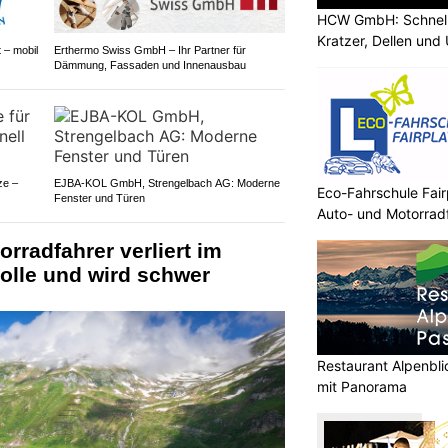
HCW GmbH: Schnells
Kratzer, Dellen und
 – mobil
Erthermo Swiss GmbH – Ihr Partner für
Dämmung, Fassaden und Innenausbau
ze –
EJBA-KOL GmbH, Strengelbach AG: Moderne
Eco-Fahrschule Fair
Fenster und Türen
Auto- und Motorrad
rradfahrer verliert im
olle und wird schwer
Restaurant Alpenbli
mit Panorama