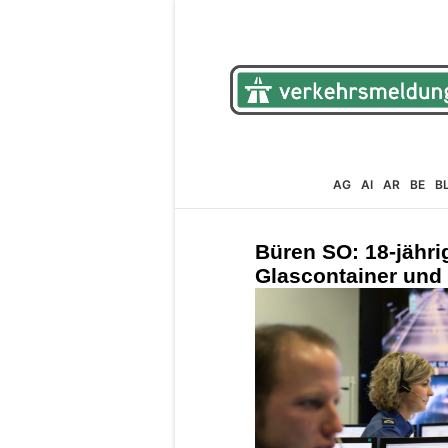
AG
AI
AR
BE
B
Büren SO: 18-jährig
Glascontainer und 