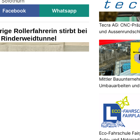
i Solothurn
Facebook
Whatsapp
Tecra AG: CNC-Präz
ige Rollerfahrerin stirbt bei
und Aussenrundschl
m Rinderweidtunnel
Mittler Bauunterne
Umbauarbeiten und 
Unterland
Eco-Fahrschule Fair
Auto- und Motorrad