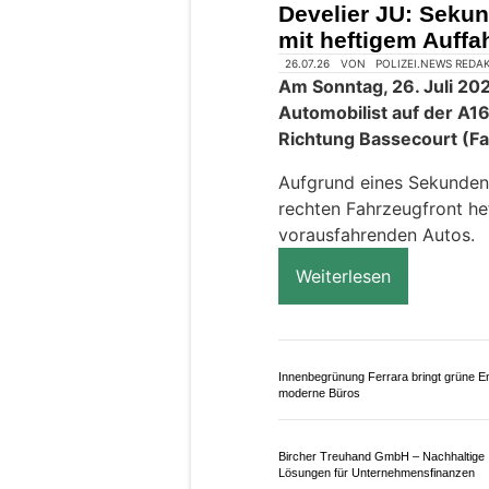
18.07.26
VON
POLIZEI.NEWS REDA
Auf der Fahrstrasse in W
Freitagnachmittag, 17. Ju
zwischen einem Auto un
Dabei ist der 13-jährige 
worden. Nach der Erstbet
Rettungshelikopter der R
Weiterlesen
Phoenix & Cataleya Home Elegance: V