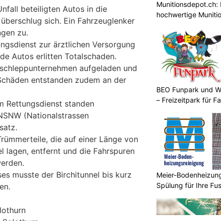
Munitionsdepot.ch: 
nfall beteiligten Autos in die
hochwertige Muniti
überschlug sich. Ein Fahrzeuglenker
ngen zu.
ngsdienst zur ärztlichen Versorgung
ide Autos erlitten Totalschaden.
bschleppunternehmen aufgeladen und
 Schäden entstanden zudem an der
BEO Funpark und W
– Freizeitpark für Fa
m Rettungsdienst standen
 NSNW (Nationalstrassen
satz.
ümmerteile, die auf einer Länge von
l lagen, entfernt und die Fahrspuren
werden.
es musste der Birchitunnel bis kurz
Meier-Bodenheizungs
Spülung für Ihre F
en.
lothurn