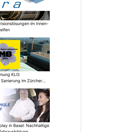
isionslösungen im Innen-
eifen
hmung KLG:
Sanierung im Zürcher
play in Basel: Nachhaltige
fahrausbildung