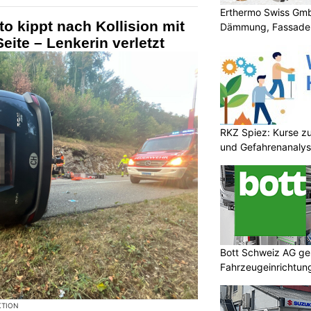
& Autoreparatur aus einer Hand
Erthermo Swiss GmbH
Dämmung, Fassade
guterhund.ch: Fellpflege für Hund & Katze –
professionell & zuverlässig
sche
RKZ Spiez: Kurse zu
und Gefahrenanaly
denschlaf auf der A16 endet
hrunfall im Tunnel
Bott Schweiz AG ges
Fahrzeugeinrichtung
Sicherheit