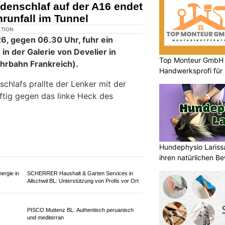
KTION
olfwil hat sich am
Top Monteur GmbH G
li 2026, ein Verkehrsunfall
Handwerksprofi für
d einem Fahrrad ereignet.
Entsorgung
Fahrradlenker mittelschwer verletzt
reuung vor Ort wurde er mit einem
ega
in ein Spital geflogen.
Hundephysio Lariss
ihren natürlichen B
orhänge
Pratteln Automobile GmbH – Carrosserie, Lack