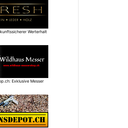
nftssicherer Werterhalt
p.ch: Exklusive Messer