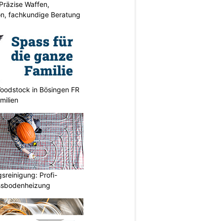
Präzise Waffen,
on, fachkundige Beratung
oodstock in Bösingen FR
milien
reinigung: Profi-
ussbodenheizung