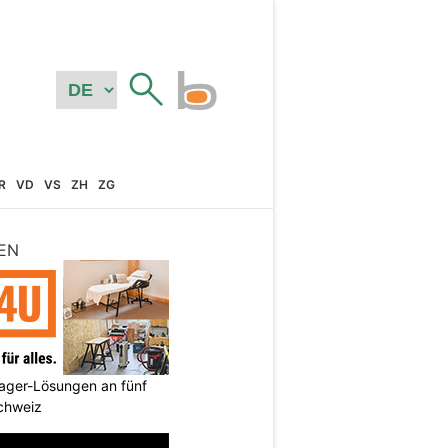
R
VD
VS
ZH
ZG
EN
ager-Lösungen an fünf
Schweiz