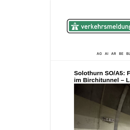
AG
AI
AR
BE
B
Solothurn SO/A5: 
im Birchitunnel – L