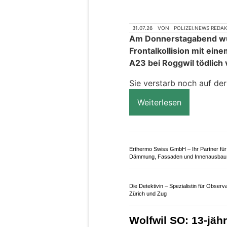
31.07.26
VON
POLIZEI.NEWS REDA
Am Donnerstagabend wurd
Frontalkollision mit ei
A23 bei Roggwil tödlich 
Sie verstarb noch auf der 
Weiterlesen
Erthermo Swiss GmbH – Ihr Partner für
Dämmung, Fassaden und Innenausbau