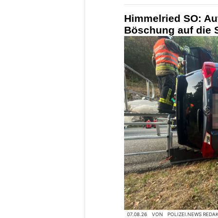
nach Mass für höchste Ansprüche
Baaz Indian Restaurant, Aarau AG: Fri
Gewürze, echte Rezepte
Develier JU: Sekun
mit heftigem Auffa