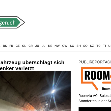
L
BS
FR
GE
GL
GR
JU
LU
NE
NW
OW
SG
SH
SO
SZ
TG
TI
U
Fahrzeug überschlägt sich
PUBLIREPORTAG
enker verletzt
Room4u AG: Selbstl
Standorten in der 