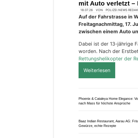
Die Detektivin – Spezialistin für Observa
Zürich und Zug
Wolfwil SO: 13-jähr
mit Auto verletzt –