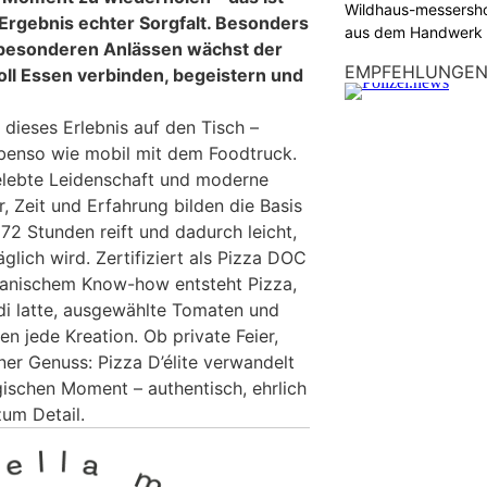
Wildhaus-messersho
 Ergebnis echter Sorgfalt. Besonders
aus dem Handwerk
 besonderen Anlässen wächst der
EMPFEHLUNGE
oll Essen verbinden, begeistern und
u dieses Erlebnis auf den Tisch –
 ebenso wie mobil mit dem Foodtruck.
 gelebte Leidenschaft und moderne
r, Zeit und Erfahrung bilden die Basis
 72 Stunden reift und dadurch leicht,
glich wird. Zertifiziert als Pizza DOC
tanischem Know-how entsteht Pizza,
 di latte, ausgewählte Tomaten und
en jede Kreation. Ob private Feier,
er Genuss: Pizza D’élite verwandelt
gischen Moment – authentisch, ehrlich
zum Detail.