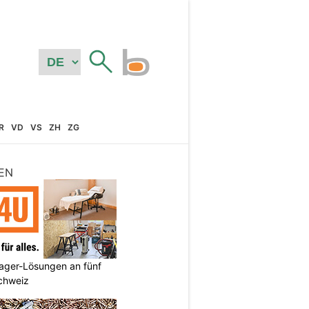
R
VD
VS
ZH
ZG
EN
ager-Lösungen an fünf
Schweiz