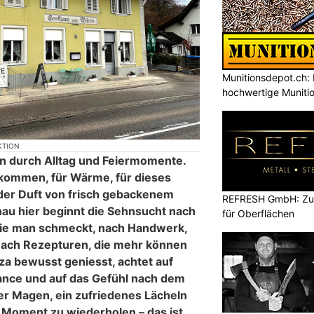
Munitionsdepot.ch: 
hochwertige Muniti
KTION
n durch Alltag und Feiermomente.
kommen, für Wärme, für dieses
der Duft von frisch gebackenem
REFRESH GmbH: Zuku
Genau hier beginnt die Sehnsucht nach
für Oberflächen
 die man schmeckt, nach Handwerk,
nach Rezepturen, die mehr können
za bewusst geniesst, achtet auf
ance und auf das Gefühl nach dem
ger Magen, ein zufriedenes Lächeln
 Moment zu wiederholen – das ist