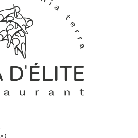
)
il)