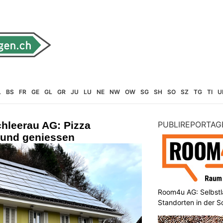
L
BS
FR
GE
GL
GR
JU
LU
NE
NW
OW
SG
SH
SO
SZ
TG
TI
U
rchleerau AG: Pizza
PUBLIREPORTAG
 und geniessen
Room4u AG: Selbstl
Standorten in der 