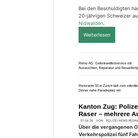
Motorradfahrer festgeno
Stadt Luzern ohne Kontro
geflüchtet sind und sich
Geschwindigkeit entzog
Bei den Beschuldigten ha
20-jährigen Schweizer a
Nidwalden
.
Weiterlesen
Remo AG: Gelenkwellenservice mit
Auswuchten, Reparatur und Neuanferti
Ristorante 33 in Zürich lädt zum stilvoll
Dinner nahe Paradeplatz ein
Kanton Zug: Polize