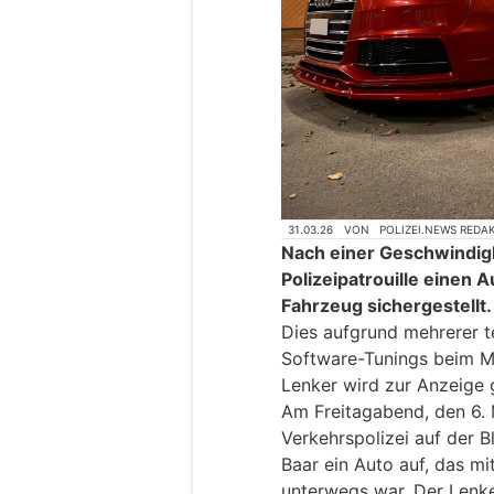
31.03.26
VON
POLIZEI.NEWS REDA
Nach einer Geschwindigk
Polizeipatrouille einen 
Fahrzeug sichergestellt.
Dies aufgrund mehrerer t
Software-Tunings beim Mo
Lenker wird zur Anzeige 
Am Freitagabend, den 6. M
Verkehrspolizei auf der 
Baar ein Auto auf, das m
unterwegs war. Der Lenk