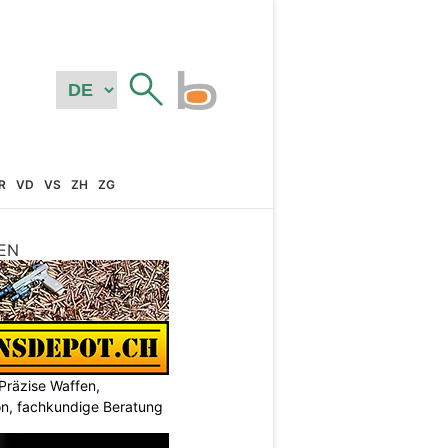
R
VD
VS
ZH
ZG
EN
Präzise Waffen,
on, fachkundige Beratung