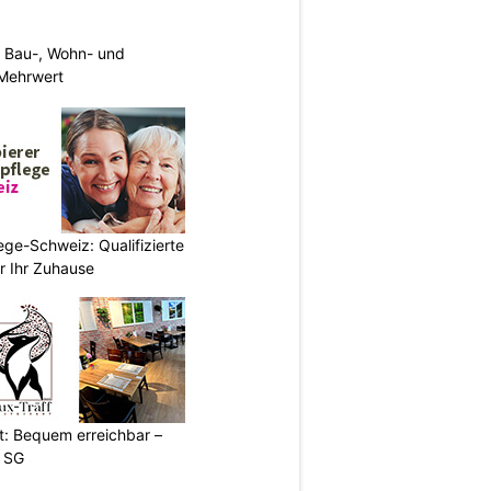
 Bau-, Wohn- und
Mehrwert
ege-Schweiz: Qualifizierte
r Ihr Zuhause
t: Bequem erreichbar –
g SG