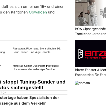
mmen, die Mitte Mai 2025 in der
llschilder vor einer Polizeikontrolle
 dieser mit massiv überhöhter
en haben.
ndelt es sich um einen 19- und einen
BOA Gipsergeschäft 
us den Kantonen
Obwalden
und
Trockenbauarbeiten 
Bitzer Fenster & M
Restaurant Pilgerhaus, Bronschhofen SG:
gung
Feine Fleisch- und Vegi-Gerichte
Fachbetrieb für Fe
en
Motorrad-Center Dübendorf: Individuelle
Umbauten und erstklassiger Service
i stoppt Tuning-Sünder und