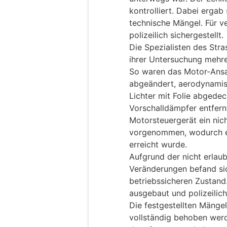
kontrolliert. Dabei ergab
technische Mängel. Für v
polizeilich sichergestellt.
Die Spezialisten des Str
ihrer Untersuchung mehre
So waren das Motor-Ansa
abgeändert, aerodynamisc
Lichter mit Folie abgede
Vorschalldämpfer entfer
Motorsteuergerät ein nic
vorgenommen, wodurch ei
erreicht wurde.
Aufgrund der nicht erlau
Veränderungen befand sic
betriebssicheren Zustand
ausgebaut und polizeilich 
Die festgestellten Mänge
vollständig behoben werd