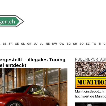
L
BS
FR
GE
GL
GR
JU
LU
NE
NW
OW
SG
SH
SO
SZ
TG
TI
U
rgestellt – illegales Tuning
PUBLIREPORTAG
l entdeckt
Munitionsdepot.ch: 
hochwertige Muniti