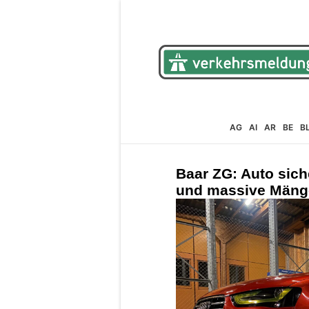
AG
AI
AR
BE
B
Baar ZG: Auto siche
und massive Mänge