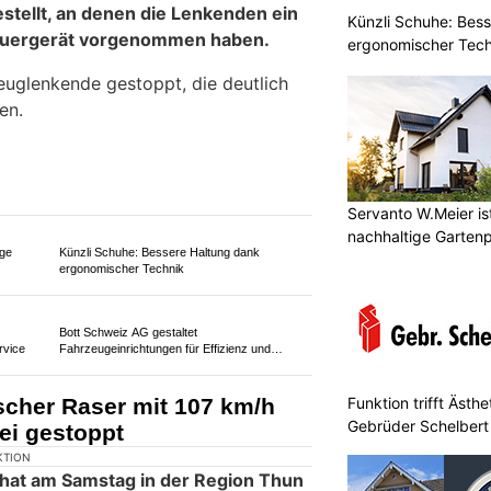
tos sichergestellt
Künzli Schuhe: Bes
KTION
ergonomischer Tech
tertage haben Spezialisten der
ahrzeuge aus dem Verkehr
tellt, an denen die Lenkenden ein
euergerät vorgenommen haben.
euglenkende gestoppt, die deutlich
en.
Servanto W.Meier ist
nachhaltige Garten
ige
Künzli Schuhe: Bessere Haltung dank
ergonomischer Technik
Funktion trifft Ästh
Gebrüder Schelbert
Bott Schweiz AG gestaltet
rvice
Fahrzeugeinrichtungen für Effizienz und
Sicherheit