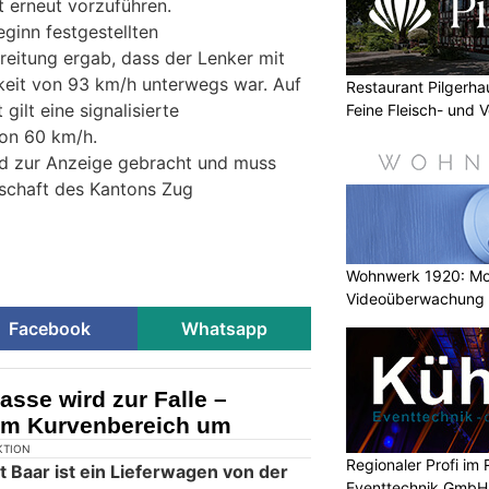
 erneut vorzuführen.
ginn festgestellten
eitung ergab, dass der Lenker mit
keit von 93 km/h unterwegs war. Auf
Restaurant Pilgerha
gilt eine signalisierte
Feine Fleisch- und 
on 60 km/h.
rd zur Anzeige gebracht und muss
tschaft des Kantons Zug
Wohnwerk 1920: M
Videoüberwachung 
Gebäude
Facebook
Whatsapp
asse wird zur Falle –
 im Kurvenbereich um
KTION
Regionaler Profi im 
 Baar ist ein Lieferwagen von der
Eventtechnik GmbH