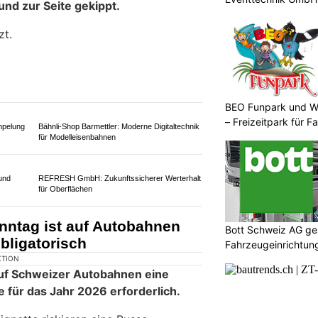
d zur Seite gekippt.
zt.
BEO Funpark und W
– Freizeitpark für Fa
mpelung
Bähnli-Shop Barmettler: Moderne Digitaltechnik
für Modelleisenbahnen
Bott Schweiz AG ges
und
REFRESH GmbH: Zukunftssicherer Werterhalt
Fahrzeugeinrichtung
für Oberflächen
Sicherheit
nntag ist auf Autobahnen
obligatorisch