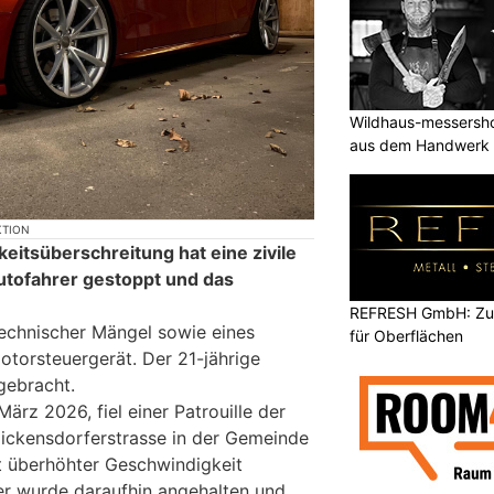
Wildhaus-messersho
aus dem Handwerk
KTION
eitsüberschreitung hat eine zivile
Autofahrer gestoppt und das
REFRESH GmbH: Zuku
echnischer Mängel sowie eines
für Oberflächen
torsteuergerät. Der 21-jährige
gebracht.
ärz 2026, fiel einer Patrouille der
Blickensdorferstrasse in der Gemeinde
it überhöhter Geschwindigkeit
er wurde daraufhin angehalten und