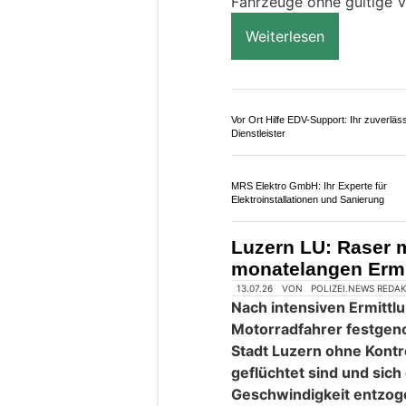
28.01.26
VON
POLIZEI.NEWS REDA
Ab diesem Sonntag ist 
gültige Autobahnvignette
Fahrzeuge ohne gültige Vi
Weiterlesen
Vor Ort Hilfe EDV-Support: Ihr zuverläss
Dienstleister
MRS Elektro GmbH: Ihr Experte für
Elektroinstallationen und Sanierung
Luzern LU: Raser m
monatelangen Erm
13.07.26
VON
POLIZEI.NEWS REDA
Nach intensiven Ermittlu