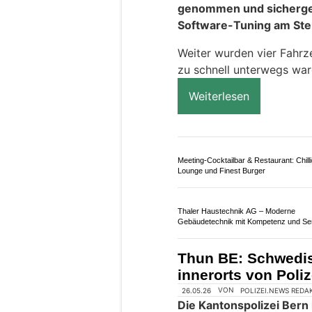
Raser – mehrere Au
07.04.26
VON
POLIZEI.NEWS REDA
Über die vergangenen Os
Verkehrspolizei fünf F
genommen und sicherges
Software-Tuning am St
Weiter wurden vier Fahrz
zu schnell unterwegs war
Weiterlesen
Meeting-Cocktailbar & Restaurant: Chill
Lounge und Finest Burger
Thaler Haustechnik AG – Moderne
Gebäudetechnik mit Kompetenz und Se