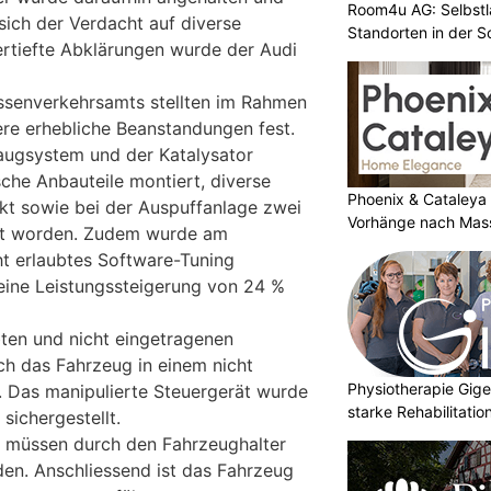
Room4u AG: Selbstl
 sich der Verdacht auf diverse
Standorten in der 
ertiefte Abklärungen wurde der Audi
assenverkehrsamts stellten im Rahmen
re erhebliche Beanstandungen fest.
ugsystem und der Katalysator
he Anbauteile montiert, diverse
Phoenix & Cataleya
ckt sowie bei der Auspuffanlage zwei
Vorhänge nach Mass
nt worden. Zudem wurde am
ht erlaubtes Software-Tuning
ne Leistungssteigerung von 24 %
bten und nicht eingetragenen
h das Fahrzeug in einem nicht
Physiotherapie Gig
. Das manipulierte Steuergerät wurde
starke Rehabilitati
sichergestellt.
l müssen durch den Fahrzeughalter
en. Anschliessend ist das Fahrzeug