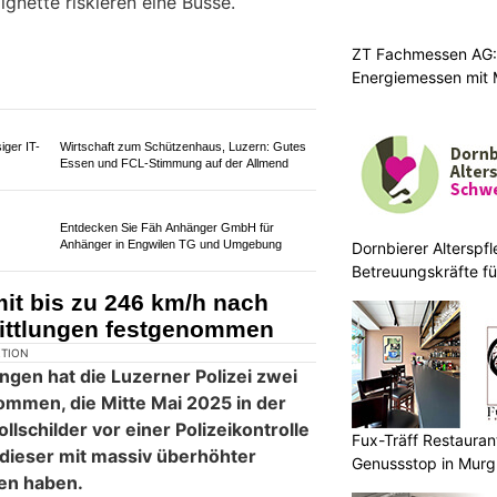
KTION
auf Schweizer Autobahnen eine
ZT Fachmessen AG:
 für das Jahr 2026 erforderlich.
Energiemessen mit 
gnette riskieren eine Busse.
iger IT-
Wirtschaft zum Schützenhaus, Luzern: Gutes
Dornbierer Alterspfl
Essen und FCL-Stimmung auf der Allmend
Betreuungskräfte fü
Entdecken Sie Fäh Anhänger GmbH für
Anhänger in Engwilen TG und Umgebung
it bis zu 246 km/h nach
ittlungen festgenommen
Fux-Träff Restauran
KTION
Genussstop in Mur
ngen hat die Luzerner Polizei zwei