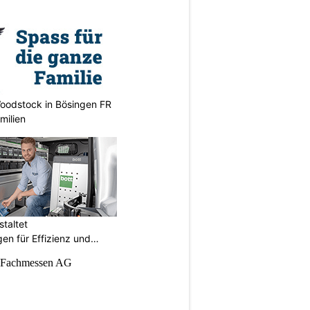
oodstock in Bösingen FR
milien
taltet
en für Effizienz und