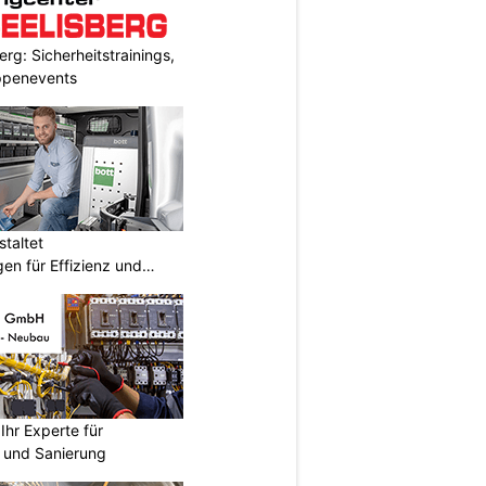
rg: Sicherheitstrainings,
uppenevents
taltet
en für Effizienz und
hr Experte für
n und Sanierung