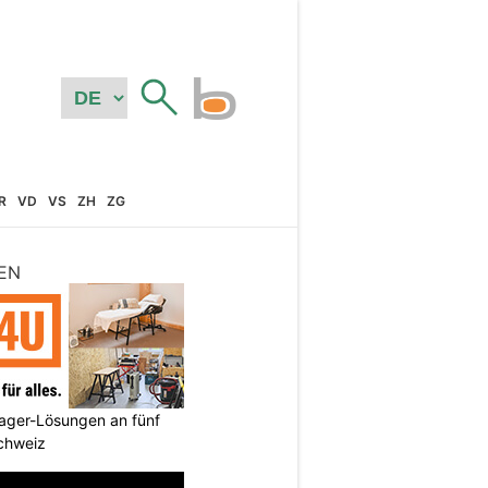
R
VD
VS
ZH
ZG
EN
ager-Lösungen an fünf
Schweiz