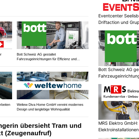
Eventcenter Seelisbe
Driftaction und Gr
r
Bott Schweiz AG gestaltet
Fahrzeugeinrichtungen für Effizienz und
Sicherheit
Bott Schweiz AG ges
Fahrzeugeinrichtung
Sicherheit
rbeiten
Weltew Diva Home GmbH vereint modernes
Design und langlebige Wohnqualität
MRS Elektro GmbH: I
ngerin übersieht Tram und
Elektroinstallatione
zt (Zeugenaufruf)