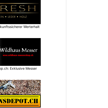
nftssicherer Werterhalt
p.ch: Exklusive Messer