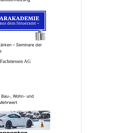
ärken – Seminare der
e
 Bau-, Wohn- und
Mehrwert