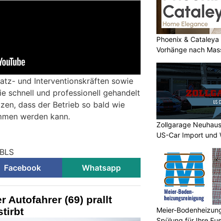
Phoenix & Cataleya
Vorhänge nach Mass
satz- und Interventionskräften sowie
e schnell und professionell gehandelt
zen, dass der Betrieb so bald wie
mmen werden kann.
Zollgarage Neuhaus
US-Car Import und 
 BLS
Facebook
Whatsapp
r Autofahrer (69) prallt
Meier-Bodenheizungs
tirbt
Spülung für Ihre F