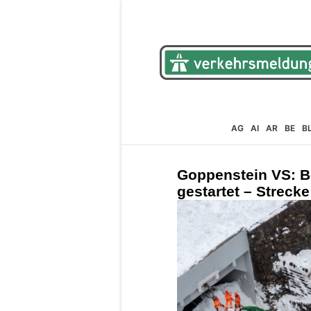
AG
AI
AR
BE
B
Goppenstein VS: B
gestartet – Strecke