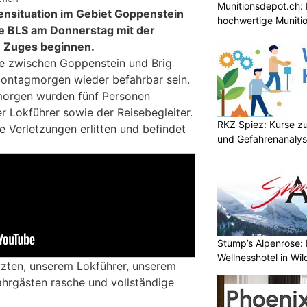
Munitionsdepot.ch: 
nsituation im Gebiet Goppenstein
hochwertige Muniti
ie BLS am Donnerstag mit der
n Zuges beginnen.
 zwischen Goppenstein und Brig
Montagmorgen wieder befahrbar sein.
morgen wurden fünf Personen
er Lokführer sowie der Reisebegleiter.
RKZ Spiez: Kurse zu
e Verletzungen erlitten und befindet
und Gefahrenanaly
Stump’s Alpenrose: 
Wellnesshotel in Wi
tzten, unserem Lokführer, unserem
ahrgästen rasche und vollständige