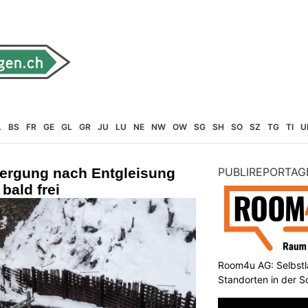
L
BS
FR
GE
GL
GR
JU
LU
NE
NW
OW
SG
SH
SO
SZ
TG
TI
U
ergung nach Entgleisung
PUBLIREPORTAG
 bald frei
Room4u AG: Selbstl
Standorten in der 