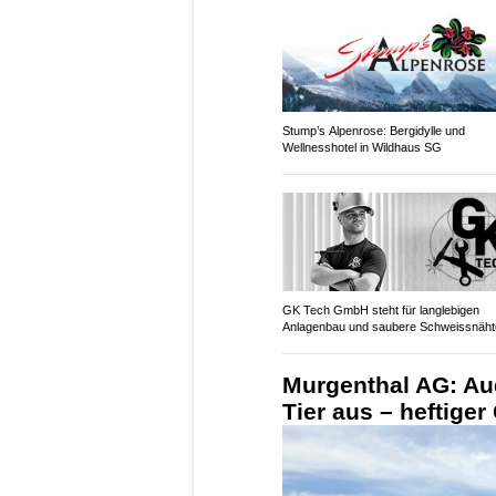
Stump’s Alpenrose: Bergidylle und
Wellnesshotel in Wildhaus SG
GK Tech GmbH steht für langlebigen
Anlagenbau und saubere Schweissnäht
Murgenthal AG: Au
Tier aus – heftige