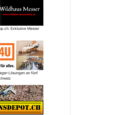
p.ch: Exklusive Messer
ager-Lösungen an fünf
Schweiz