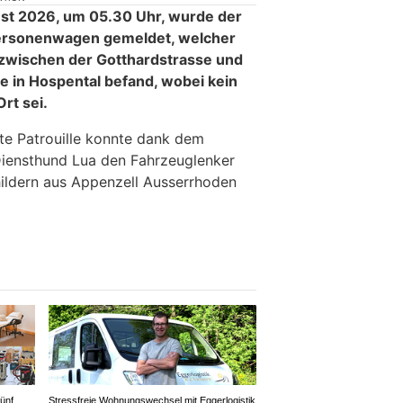
ust 2026, um 05.30 Uhr, wurde der
 Personenwagen gemeldet, welcher
d zwischen der Gotthardstrasse und
e in Hospental befand, wobei kein
rt sei.
e Patrouille konnte dank dem
Diensthund Lua den Fahrzeuglenker
hildern aus Appenzell Ausserrhoden
ünf
Stressfreie Wohnungswechsel mit Eggerlogistik