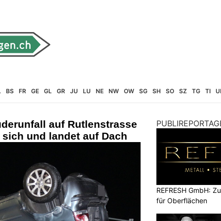
L
BS
FR
GE
GL
GR
JU
LU
NE
NW
OW
SG
SH
SO
SZ
TG
TI
U
derunfall auf Rutlenstrasse
PUBLIREPORTAG
 sich und landet auf Dach
REFRESH GmbH: Zuku
für Oberflächen