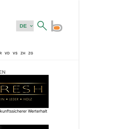
R
VD
VS
ZH
ZG
EN
nftssicherer Werterhalt