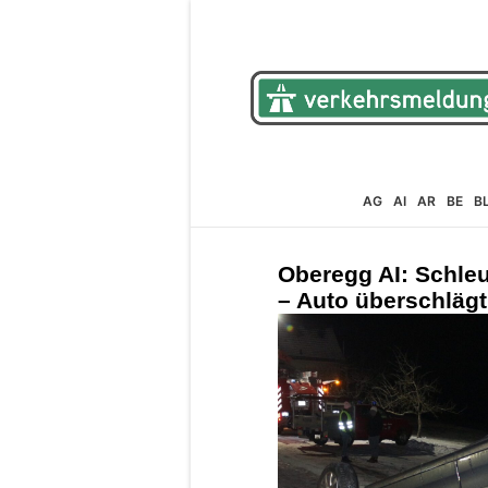
AG
AI
AR
BE
B
Oberegg AI: Schleu
– Auto überschlägt