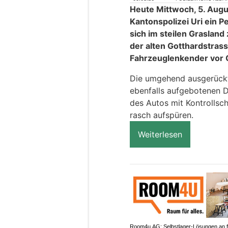
Heute Mittwoch, 5. Aug
Kantonspolizei Uri ein
sich im steilen Graslan
der alten Gotthardstrass
Fahrzeuglenkender vor O
Die umgehend ausgerückt
ebenfalls aufgebotenen 
des Autos mit Kontrollsc
rasch aufspüren.
Weiterlesen
Room4u AG: Selbstlager-Lösungen an f