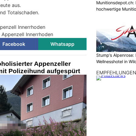
Munitionsdepot.ch: 
eute aus.
hochwertige Muniti
and Totalschaden.
ppenzell Innerrhoden
i Appenzell Innerrhoden
Facebook
Whatsapp
Stump’s Alpenrose: 
Wellnesshotel in Wi
holisierter Appenzeller
mit Polizeihund aufgespürt
EMPFEHLUNGE