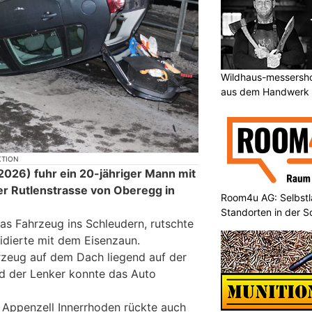
Wildhaus-messersho
aus dem Handwerk
KTION
026) fuhr ein 20-jähriger Mann mit
r Rutlenstrasse von Oberegg in
Room4u AG: Selbstl
Standorten in der 
das Fahrzeug ins Schleudern, rutschte
lidierte mit dem Eisenzaun.
rzeug auf dem Dach liegend auf der
nd der Lenker konnte das Auto
 Appenzell Innerrhoden rückte auch