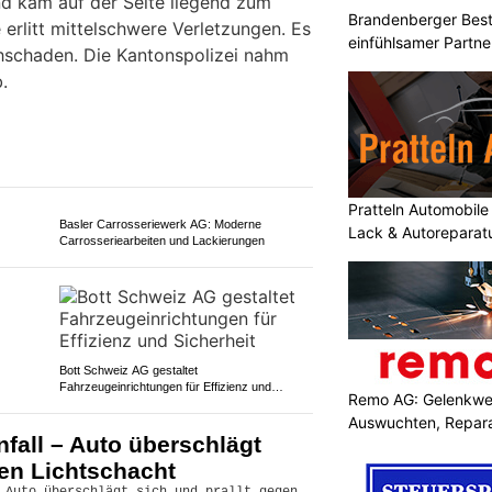
 Steuer einnickte, verlor er am
Brandenberger Best
einfühlsamer Partne
 Kontrolle über seinen Wagen.
Solothurn
nd kam auf der Seite liegend zum
e erlitt mittelschwere Verletzungen. Es
hschaden. Die Kantonspolizei nahm
.
Pratteln Automobile
Lack & Autoreparat
Basler Carrosseriewerk AG: Moderne
Carrosseriearbeiten und Lackierungen
Remo AG: Gelenkwel
Auswuchten, Repara