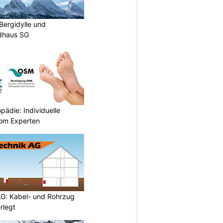
Bergidylle und
ldhaus SG
ädie: Individuelle
om Experten
AG: Kabel- und Rohrzug
rlegt