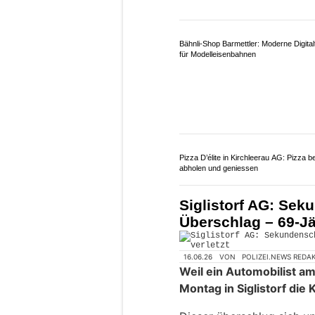
Bähnli-Shop Barmettler: Moderne Digital
für Modelleisenbahnen
Pizza D’élite in Kirchleerau AG: Pizza be
abholen und geniessen
Siglistorf AG: Sek
Überschlag – 69-Jä
16.06.26
VON
POLIZEI.NEWS REDA