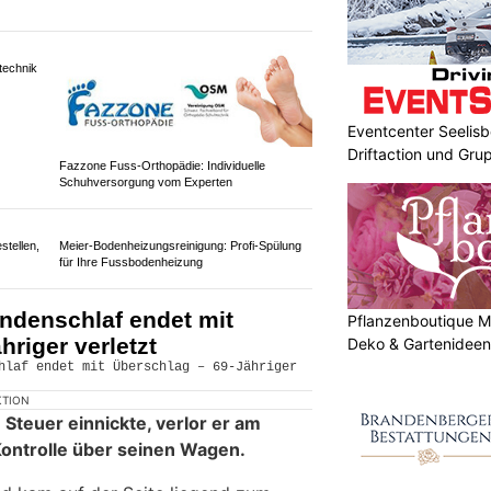
Eventcenter Seelisbe
technik
Driftaction und Gr
Fazzone Fuss-Orthopädie: Individuelle
Schuhversorgung vom Experten
stellen,
Pflanzenboutique Mo
Meier-Bodenheizungsreinigung: Profi-Spülung
Deko & Gartenideen 
für Ihre Fussbodenheizung
undenschlaf endet mit
hriger verletzt
KTION