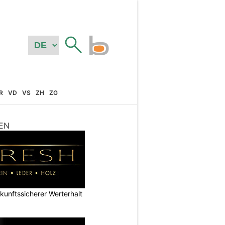
R
VD
VS
ZH
ZG
EN
nftssicherer Werterhalt