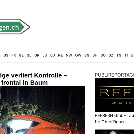
L
BS
FR
GE
GL
GR
JU
LU
NE
NW
OW
SG
SH
SO
SZ
TG
TI
U
ige verliert Kontrolle –
PUBLIREPORTAG
frontal in Baum
REFRESH GmbH: Zuku
für Oberflächen