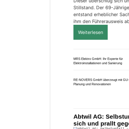
Weil ein Automobilist am
Montag in Siglistorf die
Dieser überschlug sich u
Stillstand. Der 69-Jährig
entstand erheblicher Sac
ihm den Führerausweis ab
Weiterlesen
MRS Elektro GmbH: Ihr Experte für
Elektroinstallationen und Sanierung