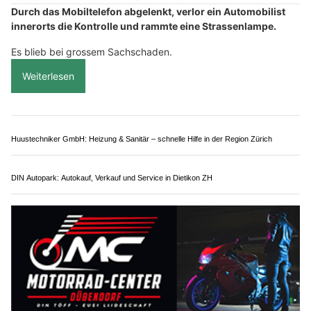
Weltew Diva Home GmbH vereint modernes Design und langlebige Wohnqualität
Pizza D’élite in Kirchleerau AG: Pizza bestellen, abholen und geniessen
Oberentfelden AG: Neulenker (23) greift nach
Handy und kracht in Strassenlampe