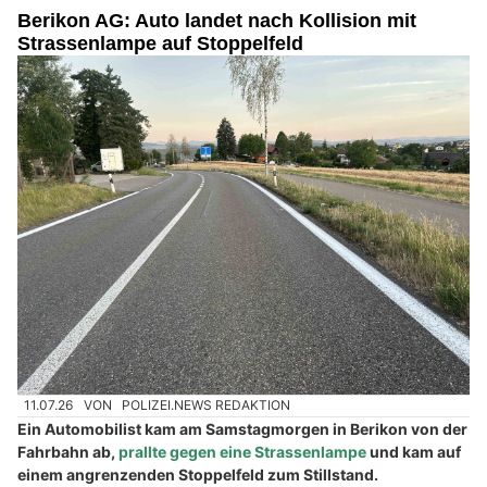
17.07.26
VON
POLIZEI.NEWS REDAKTION
Ein 32-jähriger Automobilist kam am Mittwochabend in
Kölliken mit seinem Fahrzeug von der Strasse ab.
Dieses kam in der angrenzenden Böschung auf der Seite
liegend zum Stillstand. Verletzt wurde niemand. Am Fahrzeug
entstand beträchtlicher Sachschaden. Die Kantonspolizei
aberkannte dem Lenker den ausländischen Führerausweis.
Weiterlesen