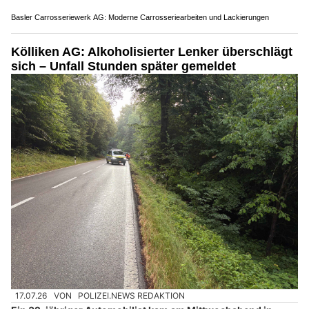
16.07.26
VON
POLIZEI.NEWS REDAKTION
Ein Autofahrer kollidierte in der Nacht von Mittwoch auf
Donnerstag zunächst mit einem Robidog und anschliessend
frontal mit einem Brückengeländer.
Der 18-jährige Fahrer blieb unverletzt. Am Fahrzeug entstand
grosser Sachschaden. Ihm wurde der Führerausweis auf Probe
entzogen.
Weiterlesen