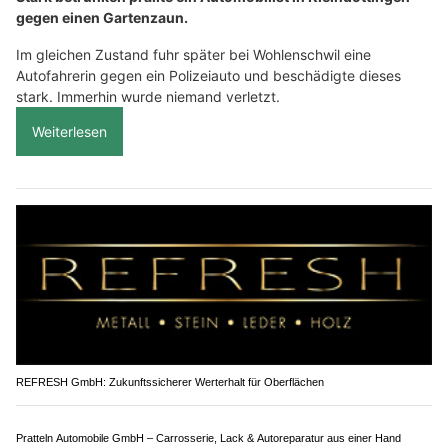
Kleindöttingen/Wohlenschwil AG: Betrunkene
rammen Zaun und Polizeiauto
24.07.26
VON
POLIZEI.NEWS REDAKTION
Stark betrunken prallte ein Automobilist in Kleindöttingen
gegen einen Gartenzaun.