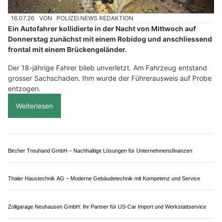
Motorrad-Center Dübendorf: Individuelle Umbauten und erstklassiger Service
b+s Elektro Telematik AG: KNX-Smart-Home für individuellen Komfort
Gipf-Oberfrick AG: 18-Jähriger prallt nach
Sekundenschlaf in Brückengeländer