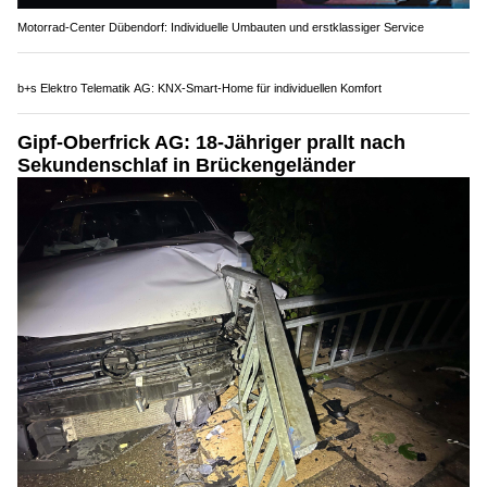
03.08.26
VON
POLIZEI.NEWS REDAKTION
Durch das Mobiltelefon abgelenkt, verlor ein Automobilist
innerorts die Kontrolle und rammte eine Strassenlampe.
Es blieb bei grossem Sachschaden.
Weiterlesen
Huustechniker GmbH: Heizung & Sanitär – schnelle Hilfe in der Region Zürich
DIN Autopark: Autokauf, Verkauf und Service in Dietikon ZH