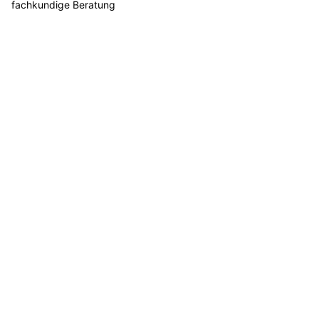
fachkundige Beratung
Wildhaus-messershop.ch: Exklusive Messer aus dem Handwerk
Room4u AG: Selbstlager-Lösungen an fünf Standorten in der
Schweiz