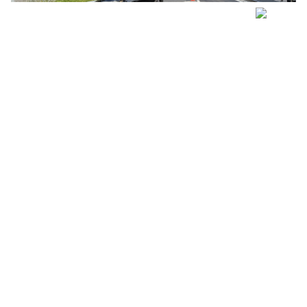
03.08.26
VON
POLIZEI.NEWS REDAKTION
Heute Montag, 3. August 2026, kurz nach 07.00 Uhr, war der
Lenker eines Personenwagens mit deutschen
Kontrollschildern
auf der Autobahn A2
in Fahrtrichtung Süd
unterwegs.
Kurz vor der Ausfahrt aus dem Fischlauitunnel kollidierte das
Fahrzeug aus noch nicht abschliessend geklärten Gründen mit
der rechten Tunnelwand.
Weiterlesen