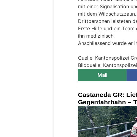
mit einer Signalisation u
mit dem Wildschutzzaun.
Drittpersonen leisteten 
Erste Hilfe und ein Tea
ihn medizinisch.
Anschliessend wurde er in
Quelle: Kantonspolizei G
Bildquelle: Kantonspoliz
Mail
Castaneda GR: Lie
Gegenfahrbahn – Töf