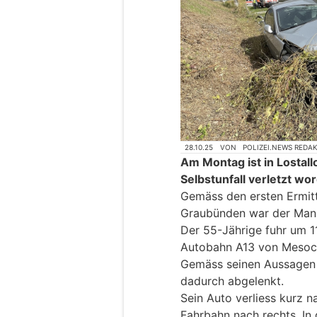
28.10.25
VON
POLIZEI.NEWS REDA
Am Montag ist in Lostall
Selbstunfall verletzt wo
Gemäss den ersten Ermitt
Graubünden war der Mann
Der 55-Jährige fuhr um 1
Autobahn A13 von Mesocc
Gemäss seinen Aussagen 
dadurch abgelenkt.
Sein Auto verliess kurz 
Fahrbahn nach rechts. In