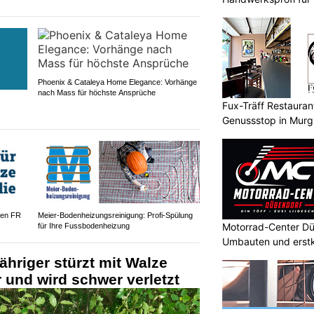
Entsorgung
Phoenix & Cataleya Home Elegance: Vorhänge
nach Mass für höchste Ansprüche
Fux-Träff Restauran
Genussstop in Mur
gen FR
Meier-Bodenheizungsreinigung: Profi-Spülung
Motorrad-Center Düb
für Ihre Fussbodenheizung
Umbauten und erstk
ähriger stürzt mit Walze
und wird schwer verletzt