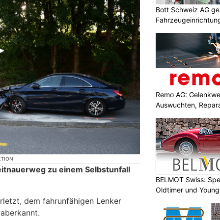
Bott Schweiz AG ges
Fahrzeugeinrichtung
Sicherheit
Remo AG: Gelenkwel
Auswuchten, Repara
KTION
eitnauerweg zu einem Selbstunfall
BELMOT Swiss: Spez
Oldtimer und Young
rletzt, dem fahrunfähigen Lenker
 aberkannt.