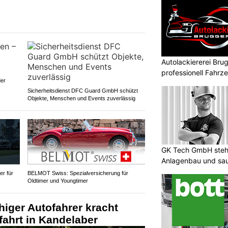
Autolackiererei Bru
professionell Fahrze
der
Sicherheitsdienst DFC Guard GmbH schützt
Objekte, Menschen und Events zuverlässig
GK Tech GmbH steht
Anlagenbau und sa
r für
BELMOT Swiss: Spezialversicherung für
Oldtimer und Youngtimer
iger Autofahrer kracht
ahrt in Kandelaber