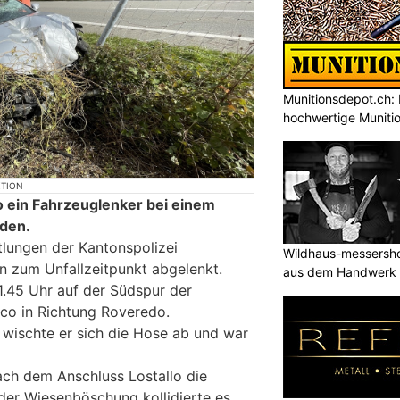
Munitionsdepot.ch: 
hochwertige Muniti
KTION
o ein Fahrzeuglenker bei einem
rden.
lungen der Kantonspolizei
Wildhaus-messersho
 zum Unfallzeitpunkt abgelenkt.
aus dem Handwerk
1.45 Uhr auf der Südspur der
o in Richtung Roveredo.
wischte er sich die Hose ab und war
nach dem Anschluss Lostallo die
 der Wiesenböschung kollidierte es