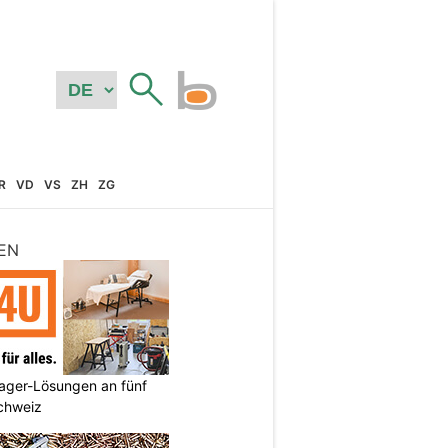
R
VD
VS
ZH
ZG
EN
ager-Lösungen an fünf
Schweiz