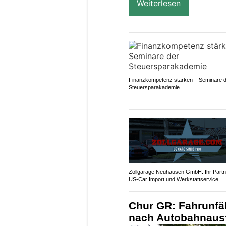
Weiterlesen
Finanzkompetenz stärken – Seminare 
Steuersparakademie
Zollgarage Neuhausen GmbH: Ihr Partne
US-Car Import und Werkstattservice
Chur GR: Fahrunfäh
nach Autobahnausf