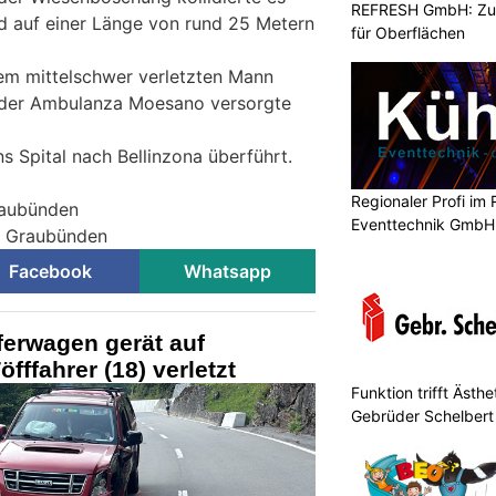
REFRESH GmbH: Zuku
nd auf einer Länge von rund 25 Metern
für Oberflächen
dem mittelschwer verletzten Mann
m der Ambulanza Moesano versorgte
s Spital nach Bellinzona überführt.
Regionaler Profi im 
raubünden
Eventtechnik GmbH
ei Graubünden
Facebook
Whatsapp
ferwagen gerät auf
ffahrer (18) verletzt
Funktion trifft Ästh
Gebrüder Schelbert