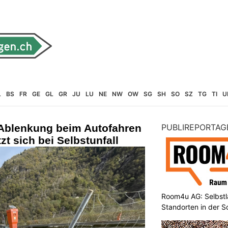
L
BS
FR
GE
GL
GR
JU
LU
NE
NW
OW
SG
SH
SO
SZ
TG
TI
U
 Ablenkung beim Autofahren
PUBLIREPORTAG
tzt sich bei Selbstunfall
Room4u AG: Selbstl
Standorten in der 