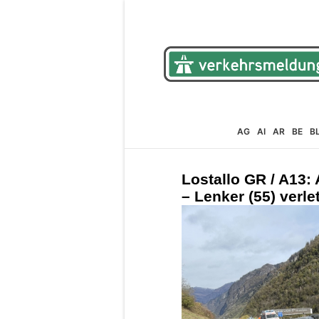
AG
AI
AR
BE
B
Lostallo GR / A13:
– Lenker (55) verle