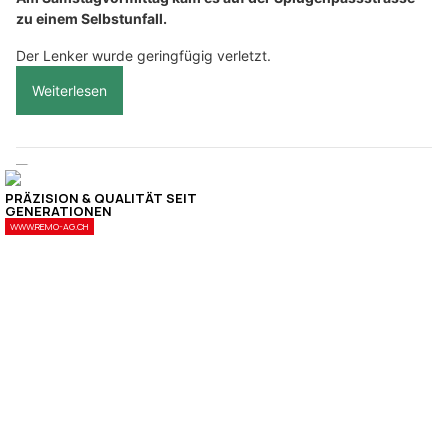
zu einem Selbstunfall.
Der Lenker wurde geringfügig verletzt.
Weiterlesen
Tecra AG: CNC-Präzisionslösungen im Innen- und Aussenrundschleifen
EJBA-KOL GmbH, Strengelbach AG: Moderne Fenster und Türen
Fazzone Fuss-Orthopädie: Individuelle Schuhversorgung vom Experten