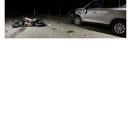
31.07.26
VON
POLIZEI.NEWS REDAKTION
Am Donnerstagabend (30.07.2026) kam es auf der
Schwägalpstrasse zu einem Verkehrsunfall zwischen einem
Auto und einem Motorrad.
Dabei verletzte sich der 46-jährige Motorradfahrer schwer. Er
wurde von der Rega ins Spital geflogen.
Weiterlesen