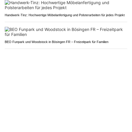
Handwerk-Tinz: Hochwertige Möbelanfertigung und Polsterarbeiten für jedes Projekt
BEO Funpark und Woodstock in Bösingen FR – Freizeitpark für Familien
Oberli & Oechsle: Weine voller Charakter aus dem Zürcher Unterland
Leissigen BE: Ausfahrt an der A8 wird früher als
geplant wieder geöffnet