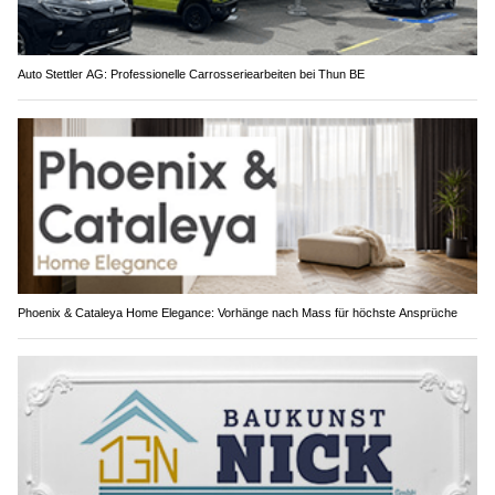
Auto Stettler AG: Professionelle Carrosseriearbeiten bei Thun BE
Phoenix & Cataleya Home Elegance: Vorhänge nach Mass für höchste Ansprüche