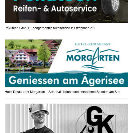
Pekutech GmbH: Fachgerechter Autoservice in Ottenbach ZH
Hotel Restaurant Morgarten – Saisonale Küche und entspannte Stunden am See