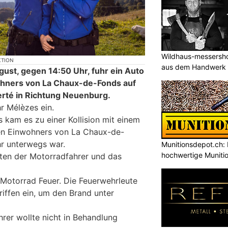
Wildhaus-messersho
KTION
aus dem Handwerk
ust, gegen 14:50 Uhr, fuhr ein Auto
ohners von La Chaux-de-Fonds auf
erté in Richtung Neuenburg.
hr Mélèzes ein.
kam es zu einer Kollision mit einem
gen Einwohners von La Chaux-de-
hr unterwegs war.
Munitionsdepot.ch: 
hochwertige Muniti
rzten der Motorradfahrer und das
Motorrad Feuer. Die Feuerwehrleute
iffen ein, um den Brand unter
rer wollte nicht in Behandlung