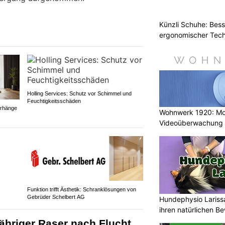
Künzli Schuhe: Bes
ergonomischer Tech
Holling Services: Schutz vor Schimmel und
Feuchtigkeitsschäden
orhänge
Wohnwerk 1920: M
Videoüberwachung 
Gebäude
Funktion trifft Ästhetik: Schranklösungen von
Gebrüder Schelbert AG
Hundephysio Lariss
ihren natürlichen B
ähriger Raser nach Flucht