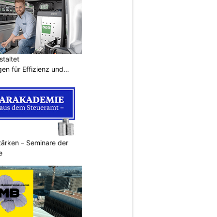
taltet
en für Effizienz und
ärken – Seminare der
e