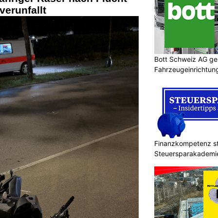
verunfallt
Bott Schweiz AG ges
Fahrzeugeinrichtung
Sicherheit
Finanzkompetenz st
Steuersparakademi