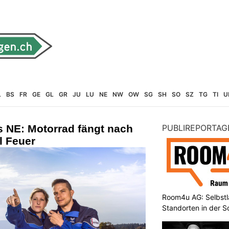
L
BS
FR
GE
GL
GR
JU
LU
NE
NW
OW
SG
SH
SO
SZ
TG
TI
U
 NE: Motorrad fängt nach
PUBLIREPORTAG
l Feuer
Room4u AG: Selbstl
Standorten in der 