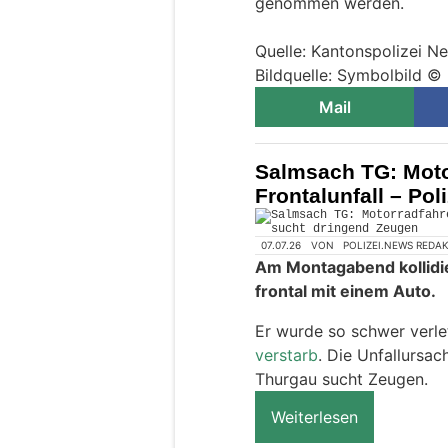
genommen werden.
Quelle: Kantonspolizei N
Bildquelle: Symbolbild ©
Mail
Salmsach TG: Motor
Frontalunfall – Po
07.07.26
VON
POLIZEI.NEWS REDA
Am Montagabend kollidie
frontal mit einem Auto.
Er wurde so schwer verle
verstarb
. Die Unfallursac
Thurgau sucht Zeugen.
Weiterlesen