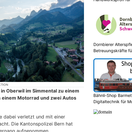
Entsorgung
Dornbierer Alterspfl
Betreuungskräfte fü
KTION
 in Oberwil im Simmental zu einem
Bähnli-Shop Barmet
n einem Motorrad und zwei Autos
Digitaltechnik für 
 dabei verletzt und mit einer
cht. Die Kantonspolizei Bern hat
lhergang aufgenommen.