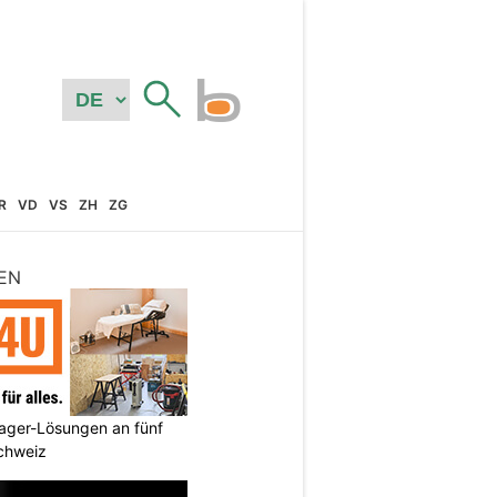
R
VD
VS
ZH
ZG
EN
ager-Lösungen an fünf
Schweiz