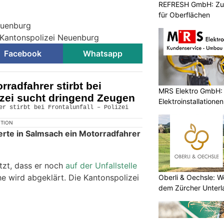
REFRESH GmbH: Zuku
für Oberflächen
euenburg
 Kantonspolizei Neuenburg
Facebook
Whatsapp
radfahrer stirbt bei
MRS Elektro GmbH: I
lizei sucht dringend Zeugen
Elektroinstallatione
KTION
rte in Salmsach ein Motorradfahrer
tzt, dass er noch
auf der Unfallstelle
he wird abgeklärt. Die Kantonspolizei
Oberli & Oechsle: W
dem Zürcher Unterl