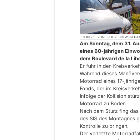
01.09.25
VON
POLIZEI.NEWS REDA
Am Sonntag, dem 31. Aug
eines 60-jährigen Einw
dem Boulevard de la Lib
Er fuhr in den Kreisverke
Während dieses Manövers 
Motorrad eines 17-jähri
Fonds, der im Kreisverke
Infolge der Kollision stü
Motorrad zu Boden.
Nach dem Sturz fing das 
des SIS des Montagnes gr
Kontrolle zu bringen.
Der verletzte Motorradfah