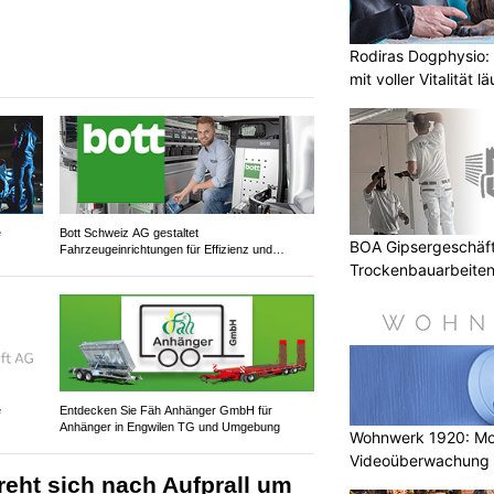
Rodiras Dogphysio:
mit voller Vitalität lä
e
Bott Schweiz AG gestaltet
BOA Gipsergeschäft 
Fahrzeugeinrichtungen für Effizienz und
Sicherheit
Trockenbauarbeiten 
e
Entdecken Sie Fäh Anhänger GmbH für
Anhänger in Engwilen TG und Umgebung
Wohnwerk 1920: M
Videoüberwachung 
reht sich nach Aufprall um
Gebäude