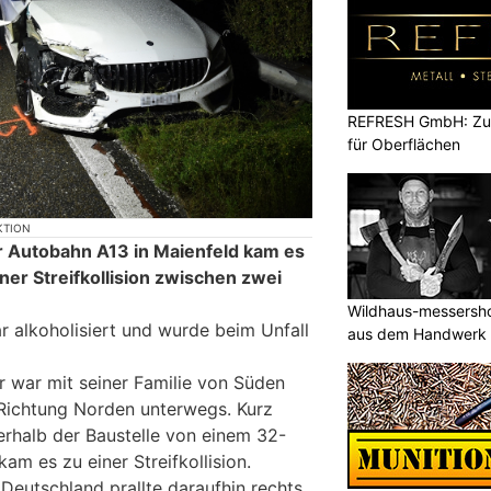
REFRESH GmbH: Zuku
für Oberflächen
KTION
er Autobahn A13 in Maienfeld kam es
er Streifkollision zwischen zwei
Wildhaus-messersho
r alkoholisiert und wurde beim Unfall
aus dem Handwerk
r war mit seiner Familie von Süden
Richtung Norden unterwegs. Kurz
erhalb der Baustelle von einem 32-
am es zu einer Streifkollision.
Deutschland prallte daraufhin rechts