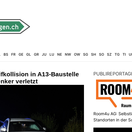
L
BS
FR
GE
GL
GR
JU
LU
NE
NW
OW
SG
SH
SO
SZ
TG
TI
U
fkollision in A13-Baustelle
PUBLIREPORTAG
enker verletzt
Room4u AG: Selbstl
Standorten in der 