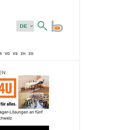
R
VD
VS
ZH
ZG
EN
ager-Lösungen an fünf
Schweiz