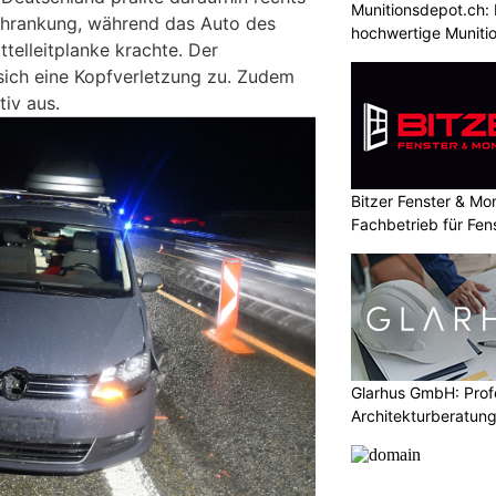
Munitionsdepot.ch: 
chrankung, während das Auto des
hochwertige Muniti
ttelleitplanke krachte. Der
sich eine Kopfverletzung zu. Zudem
tiv aus.
Bitzer Fenster & M
Fachbetrieb für Fe
Glarhus GmbH: Profe
Architekturberatung