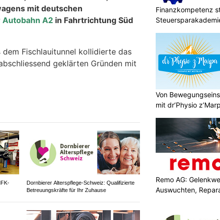
wagens mit deutschen
Finanzkompetenz st
r Autobahn A2
in Fahrtrichtung Süd
Steuersparakademi
 dem Fischlauitunnel kollidierte das
abschliessend geklärten Gründen mit
Von Bewegungseinsc
mit dr’Physio z’Mar
Remo AG: Gelenkwel
MFK-
Dornbierer Alterspflege-Schweiz: Qualifizierte
Auswuchten, Repara
Betreuungskräfte für Ihr Zuhause