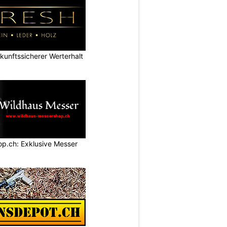
nftssicherer Werterhalt
p.ch: Exklusive Messer