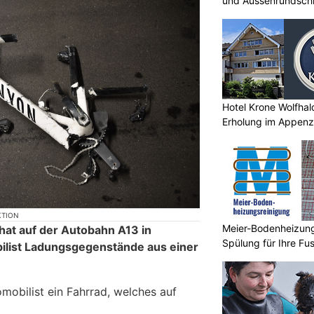
und Aussenrundschl
Hotel Krone Wolfhal
Erholung im Appenze
KTION
Meier-Bodenheizungs
at auf der Autobahn A13 in
Spülung für Ihre F
list Ladungsgegenstände aus einer
mobilist ein Fahrrad, welches auf