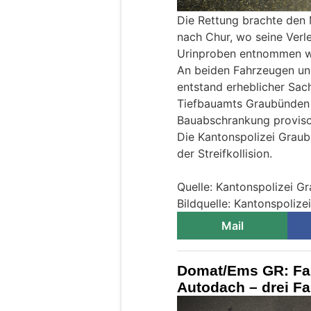
Die Rettung brachte den
nach Chur, wo seine Verl
Urinproben entnommen w
An beiden Fahrzeugen und
entstand erheblicher Sac
Tiefbauamts Graubünden s
Bauabschrankung provisor
Die Kantonspolizei Grau
der Streifkollision.
Quelle: Kantonspolizei G
Bildquelle: Kantonspoliz
Mail
Domat/Ems GR: Fahr
Autodach – drei F