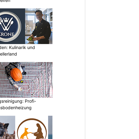
eifen
den: Kulinarik und
llerland
reinigung: Profi-
ussbodenheizung