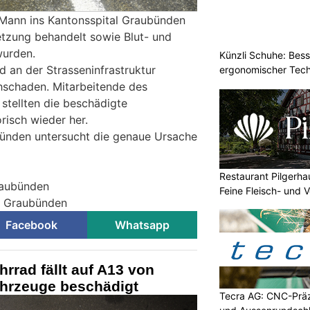
 Mann ins Kantonsspital Graubünden
etzung behandelt sowie Blut- und
urden.
Künzli Schuhe: Bes
 an der Strasseninfrastruktur
ergonomischer Tech
hschaden. Mitarbeitende des
tellten die beschädigte
isch wieder her.
bünden untersucht die genaue Ursache
Restaurant Pilgerha
raubünden
Feine Fleisch- und 
ei Graubünden
Facebook
Whatsapp
rad fällt auf A13 von
ahrzeuge beschädigt
Tecra AG: CNC-Präz