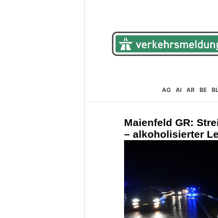
AG
AI
AR
BE
B
Maienfeld GR: Strei
– alkoholisierter L