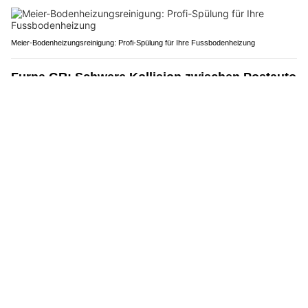
Meier-Bodenheizungsreinigung: Profi-Spülung für Ihre Fussbodenheizung
Furna GR: Schwere Kollision zwischen Postauto
und Velo – Rega im Einsatz