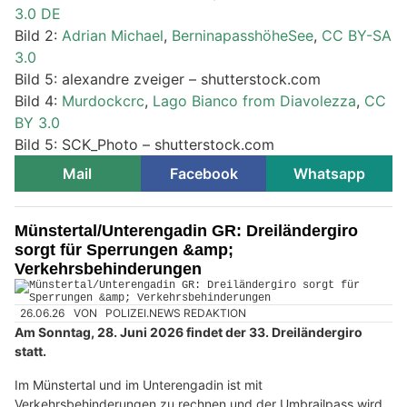
3.0 DE
Bild 2:
Adrian Michael
,
BerninapasshöheSee
,
CC BY-SA
3.0
Bild 5: alexandre zveiger – shutterstock.com
Bild 4:
Murdockcrc
,
Lago Bianco from Diavolezza
,
CC
BY 3.0
Bild 5: SCK_Photo – shutterstock.com
Mail
Facebook
Whatsapp
Münstertal/Unterengadin GR: Dreiländergiro
sorgt für Sperrungen &amp;
Verkehrsbehinderungen
26.06.26
VON
POLIZEI.NEWS REDAKTION
Am Sonntag, 28. Juni 2026 findet der 33. Dreiländergiro
statt.
Im Münstertal und im Unterengadin ist mit
Verkehrsbehinderungen zu rechnen und der Umbrailpass wird