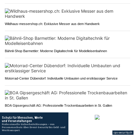
Wildhaus-messershop.ch: Exklusive Messer aus dem Handwerk
Bähnli-Shop Barmettler: Moderne Digitaltechnik für Modelleisenbahnen
Motorrad-Center Dübendorf: Individuelle Umbauten und erstklassiger Service
BOA Gipsergeschäft AG: Professionelle Trockenbauarbeiten in St. Gallen
Schwägalp AR: Auto kracht in Hydranten – rund
70'000 Liter Wasser laufen unkontrolliert aus