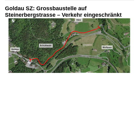
Goldau SZ: Grossbaustelle auf
Steinerbergstrasse – Verkehr eingeschränkt
20.04.26
VON
POLIZEI.NEWS REDAKTION
Am 20. April 2026 starten an der Steinerbergstrasse in
Goldau die Bauarbeiten zur Sanierung der Strasse sowie
zum Ersatz zweier Bachdurchlässe.
Das Projekt erstreckt sich über rund einen Kilometer von der
Abzweigung Steinen bis zur Hähni-Kurve und dauert
voraussichtlich bis Ende Herbst 2027.