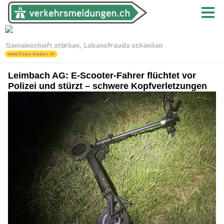
Leimbach AG: E-Scooter-Fahrer flüchtet vor
Polizei und stürzt – schwere Kopfverletzungen