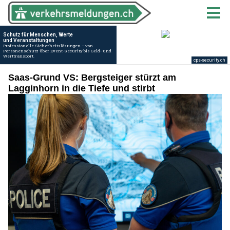
Saas-Grund VS: Bergsteiger stürzt am
Lagginhorn in die Tiefe und stirbt