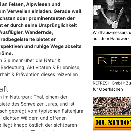
 an Felsen, Alpwiesen und
um Verweilen einladen. Gerade weil
öchsten oder prominentesten der
t er durch seine Ursprünglichkeit
 Ausflügler, Wandernde,
Wildhaus-messersho
aus dem Handwerk
adbegeisterte bietet er
spektiven und ruhige Wege abseits
tröme.
n Sie mehr über die Natur &
e Bedeutung, Aktivitäten & Erlebnisse,
heit & Prävention dieses reizvollen
REFRESH GmbH: Zuku
aft
für Oberflächen
n im Naturpark Thal, einem der
ete des Schweizer Juras, und ist
sch geprägt vom typischen Faltenjura
n, dichten Wäldern und offenen
 liegt knapp östlich der sichtbaren