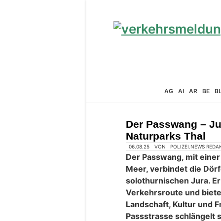
AG
AI
AR
BE
B
Der Passwang – Ju
Naturparks Thal
06.08.25
VON
POLIZEI.NEWS REDA
Der Passwang, mit eine
Meer, verbindet die Dör
solothurnischen Jura. Er 
Verkehrsroute und bietet 
Landschaft, Kultur und F
Passstrasse schlängelt s