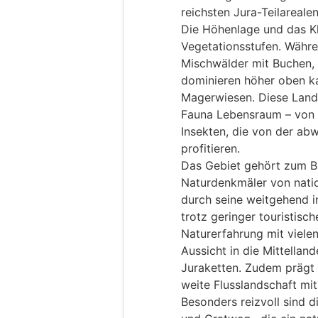
reichsten Jura-Teilarealen
Die Höhenlage und das K
Vegetationsstufen. Währe
Mischwälder mit Buchen, 
dominieren höher oben ka
Magerwiesen. Diese Lands
Fauna Lebensraum – von S
Insekten, die von der ab
profitieren.
Das Gebiet gehört zum B
Naturdenkmäler von natio
durch seine weitgehend i
trotz geringer touristisch
Naturerfahrung mit viele
Aussicht in die Mittellan
Juraketten. Zudem prägt 
weite Flusslandschaft mi
Besonders reizvoll sind 