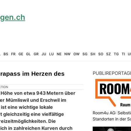
L
BS
FR
GE
GL
GR
JU
LU
NE
NW
OW
SG
SH
SO
SZ
TG
TI
U
rapass im Herzen des
PUBLIREPORTAG
KTION
r Höhe von etwa 943 Metern über
fer Mümliswil und Erschwil im
ist eine wichtige lokale
Room4u AG: Selbstl
gleichzeitig eine vielfältige
Standorten in der 
reizeitmöglichkeiten. Die
ich in zahlreichen Kurven durch