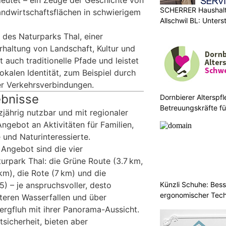
SCHERRER Haushalt 
ndwirtschaftsflächen in schwierigem
Allschwil BL: Unters
 des Naturparks Thal, einer
 Erhaltung von Landschaft, Kultur und
t auch traditionelle Pfade und leistet
lokalen Identität, zum Beispiel durch
r Verkehrsverbindungen.
ebnisse
Dornbierer Alterspfl
Betreuungskräfte fü
jährig nutzbar und mit regionaler
 Angebot an Aktivitäten für Familien,
und Naturinteressierte.
Angebot sind die vier
rpark Thal: die Grüne Route (3.7 km,
3 km), die Rote (7 km) und die
5) – je anspruchsvoller, desto
Künzli Schuhe: Bes
ergonomischer Tech
nteren Wasserfallen und über
rgfluh mit ihrer Panorama-Aussicht.
tsicherheit, bieten aber