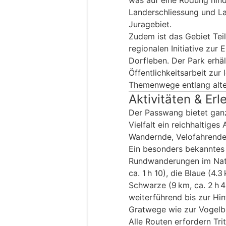
Landerschliessung und La
Juragebiet.
Zudem ist das Gebiet Teil
regionalen Initiative zur
Dorfleben. Der Park erhäl
Öffentlichkeitsarbeit zur 
Themenwege entlang alte
Aktivitäten & Erl
Der Passwang bietet ganz
Vielfalt ein reichhaltiges
Wandernde, Velofahrende 
Ein besonders bekanntes 
Rundwanderungen im Natu
ca. 1 h 10), die Blaue (4.
Schwarze (9 km, ca. 2 h 4
weiterführend bis zur Hi
Gratwege wie zur Vogelbe
Alle Routen erfordern Trit