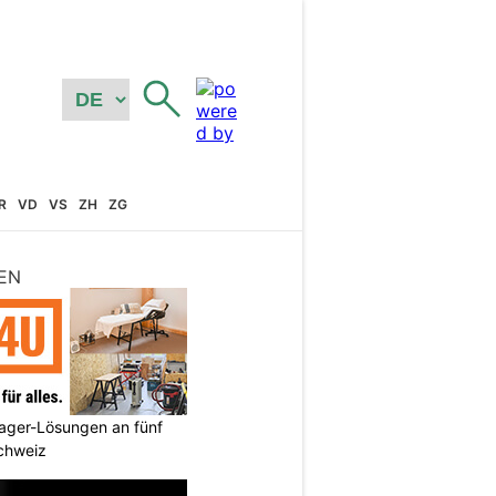
R
VD
VS
ZH
ZG
EN
ager-Lösungen an fünf
Schweiz