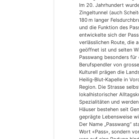
Im 20. Jahrhundert wurde
Zingeltunnel (auch Schei
180 m langer Felsdurchbr
und die Funktion des Passe
entwickelte sich der Pas
verlässlichen Route, die
geöffnet ist und selten W
Passwang besonders für d
Berufspendler von gross
Kulturell prägen die Land
Heilig‑Blut‑Kapelle in Vo
Region. Die Strasse selb
lokalhistorischer Alltags
Spezialitäten und werden 
Häuser bestehen seit Gen
geprägte Lebensweise wi
Der Name „Passwang“ st
Wort «Pass», sondern vo
was auf eine Rodung hind