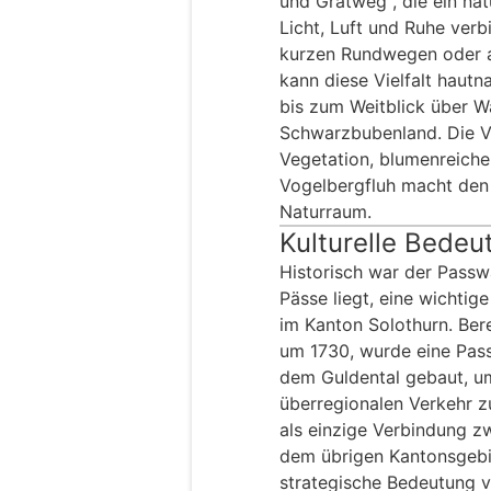
und Gratweg , die ein nat
Licht, Luft und Ruhe verb
kurzen Rundwegen oder a
kann diese Vielfalt haut
bis zum Weitblick über W
Schwarzbubenland. Die Ve
Vegetation, blumenreiche
Vogelbergfluh macht den
Naturraum.
Kulturelle Bedeu
Historisch war der Passwa
Pässe liegt, eine wichti
im Kanton Solothurn. Ber
um 1730, wurde eine Pass
dem Guldental gebaut, u
überregionalen Verkehr z
als einzige Verbindung 
dem übrigen Kantonsgebi
strategische Bedeutung ve