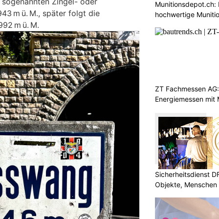
s sogenannten Zingel- oder
Munitionsdepot.ch: 
43 m ü. M., später folgt die
hochwertige Muniti
92 m ü. M.
ZT Fachmessen AG:
Energiemessen mit 
Sicherheitsdienst 
Objekte, Menschen 