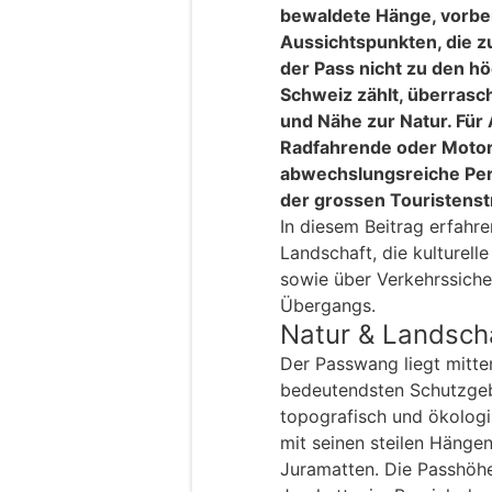
bewaldete Hänge, vorbei
Aussichtspunkten, die z
der Pass nicht zu den h
Schweiz zählt, überrasch
und Nähe zur Natur. Für
Radfahrende oder Motorr
abwechslungsreiche Per
der grossen Touristens
In diesem Beitrag erfahre
Landschaft, die kulturell
sowie über Verkehrssicher
Übergangs.
Natur & Landsch
Der Passwang liegt mitte
bedeutendsten Schutzgebi
topografisch und ökologi
mit seinen steilen Hänge
Juramatten. Die Passhöhe