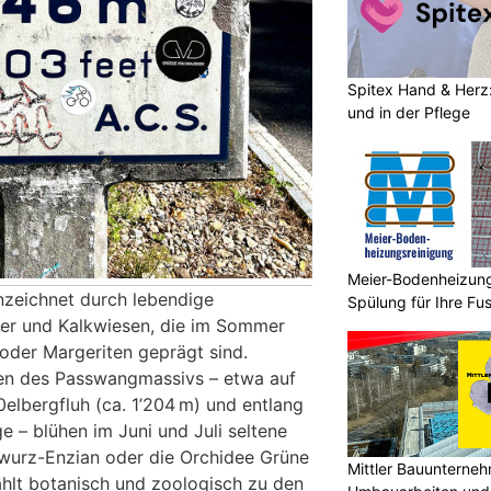
Spitex Hand & Herz:
und in der Pflege
Meier-Bodenheizungs
nzeichnet durch lebendige
Spülung für Ihre F
der und Kalkwiesen, die im Sommer
oder Margeriten geprägt sind.
en des Passwangmassivs – etwa auf
lbergfluh (ca. 1’204 m) und entlang
 – blühen im Juni und Juli seltene
wurz-Enzian oder die Orchidee Grüne
Mittler Bauunterne
hlt botanisch und zoologisch zu den