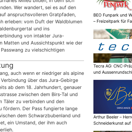
urnahes Milieu bilden, in dem sich
inden. Wer wandert, sei es auf den
uf anspruchsvolleren Gratpfaden,
BEO Funpark und W
nah erleben: vom Duft der Waldblumen
– Freizeitpark für Fa
aldenburgertal und ins
rbindung von intakter Jura-
n Matten und Aussichtspunkt wie der
 Passwang zu vielschichtigen
tung
Tecra AG: CNC-Präz
und Aussenrundschl
ng, auch wenn er niedriger als alpine
ge Verbindung über das Jura-Gebirge
eits ab dem 18. Jahrhundert, genauer
strasse zwischen dem Birs‑Tal und
m Täler zu verbinden und den
u fördern. Der Pass fungierte lange
zwischen dem Schwarzbubenland und
Arthur Beeler – Her
et, ein Umstand, der ihm auch
Schneiderkunst auf
rlieh.