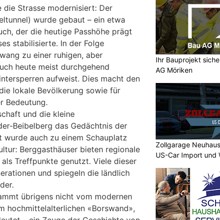
 die Strasse modernisiert: Der
teltunnel) wurde gebaut – ein etwa
uch, der die heutige Passhöhe prägt
s stabilisierte. In der Folge
swang zu einer ruhigen, aber
Ihr Bauprojekt sich
 auch heute meist durchgehend
AG Möriken
intersperren aufweist. Dies macht den
ie lokale Bevölkerung sowie für
er Bedeutung.
schaft und die kleine
rder‑Beibelberg das Gedächtnis der
st wurde auch zu einem Schauplatz
Zollgarage Neuhaus
kultur: Berggasthäuser bieten regionale
US-Car Import und 
als Treffpunkte genutzt. Viele dieser
erationen und spiegeln die ländlich
der.
ammt übrigens nicht vom modernen
m hochmittelalterlichen «Borswand»,
eutet – ein Zeuge der Geschichte von