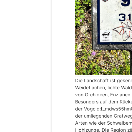
Die Landschaft ist geken
Weideflächen, lichte Wäl
von Orchideen, Enzianen 
Besonders auf dem Rück
der Vogcid:f_mdws55hm0e
der umliegenden Gratwege
Arten wie der Schwalben
Hohlzunge. Die Region zä