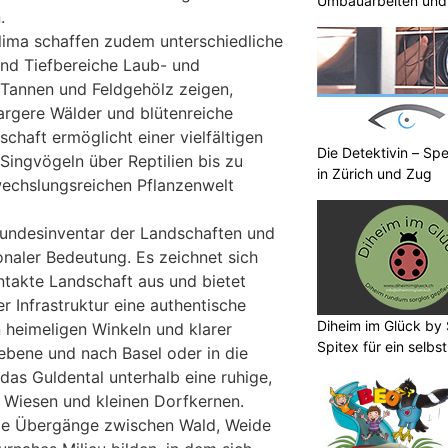
Umbauarbeiten und 
.
Unterland
lima schaffen zudem unterschiedliche
nd Tiefbereiche Laub- und
Tannen und Feldgehölz zeigen,
rgere Wälder und blütenreiche
chaft ermöglicht einer vielfältigen
Die Detektivin – Spe
ingvögeln über Reptilien bis zu
in Zürich und Zug
wechslungsreichen Pflanzenwelt
undesinventar der Landschaften und
naler Bedeutung. Es zeichnet sich
ntakte Landschaft aus und bietet
er Infrastruktur eine authentische
Diheim im Glück by 
n heimeligen Winkeln und klarer
Spitex für ein selb
debene und nach Basel oder in die
das Guldental unterhalb eine ruhige,
t Wiesen und kleinen Dorfkernen.
die Übergänge zwischen Wald, Weide