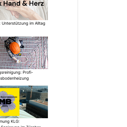
 Unterstützung im Alltag
reinigung: Profi-
ussbodenheizung
hmung KLG: