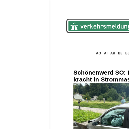
AG
AI
AR
BE
B
Schönenwerd SO: M
kracht in Stromma