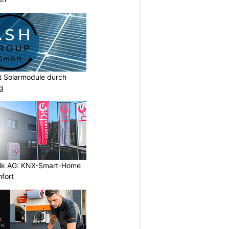
t Solarmodule durch
ng
tik AG: KNX-Smart-Home
mfort