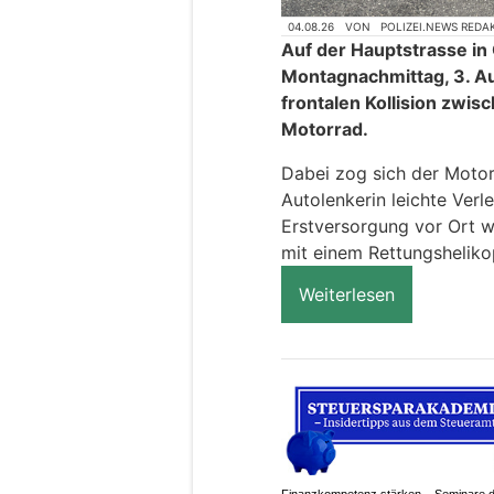
04.08.26
VON
POLIZEI.NEWS REDA
Auf der Hauptstrasse in
Montagnachmittag, 3. Aug
frontalen Kollision zwi
Motorrad.
Dabei zog sich der Motor
Autolenkerin leichte Ver
Erstversorgung vor Ort w
mit einem Rettungshelikop
Weiterlesen
Finanzkompetenz stärken – Seminare 