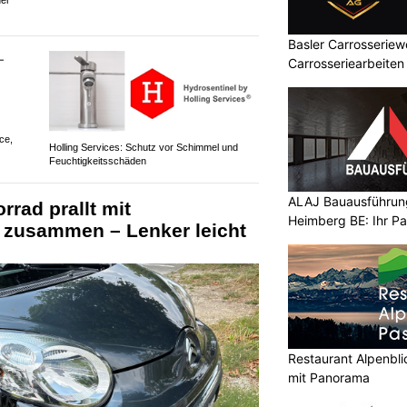
Basler Carrosserie
Carrosseriearbeite
ce,
Holling Services: Schutz vor Schimmel und
Feuchtigkeitsschäden
ALAJ Bauausführung
rrad prallt mit
Heimberg BE: Ihr Pa
zusammen – Lenker leicht
Restaurant Alpenbli
mit Panorama