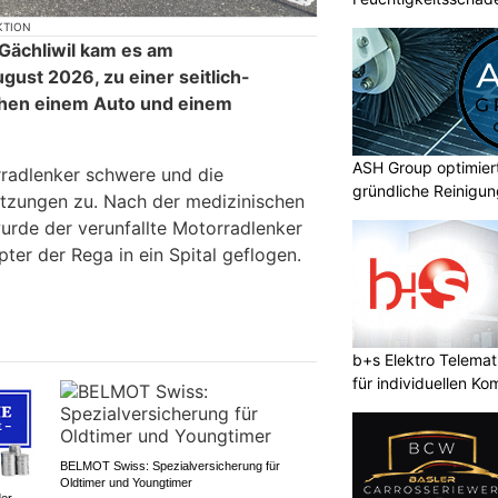
KTION
 Gächliwil kam es am
ust 2026, zu einer seitlich-
schen einem Auto und einem
ASH Group optimier
radlenker schwere und die
gründliche Reinigu
letzungen zu. Nach der medizinischen
urde der verunfallte Motorradlenker
ter der Rega in ein Spital geflogen.
b+s Elektro Telema
für individuellen Ko
BELMOT Swiss: Spezialversicherung für
Oldtimer und Youngtimer
der