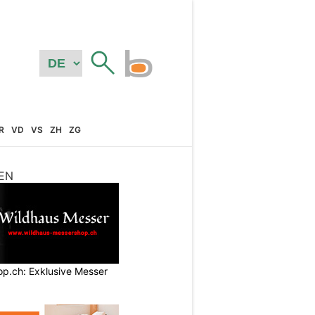
R
VD
VS
ZH
ZG
EN
p.ch: Exklusive Messer