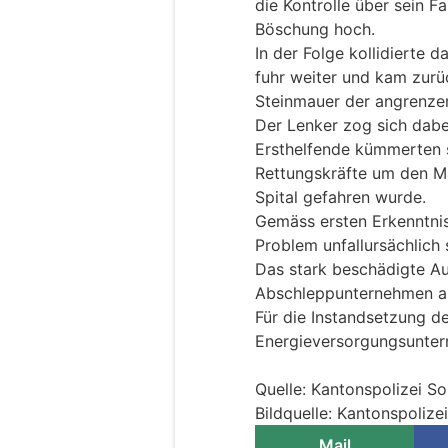
die Kontrolle über sein F
Böschung hoch.
In der Folge kollidierte
fuhr weiter und kam zurüc
Steinmauer der angrenzen
Der Lenker zog sich dabe
Ersthelfende kümmerten s
Rettungskräfte um den Ma
Spital gefahren wurde.
Gemäss ersten Erkenntnis
Problem unfallursächlich 
Das stark beschädigte Au
Abschleppunternehmen ab
Für die Instandsetzung d
Energieversorgungsunter
Quelle: Kantonspolizei So
Bildquelle: Kantonspolize
Mail