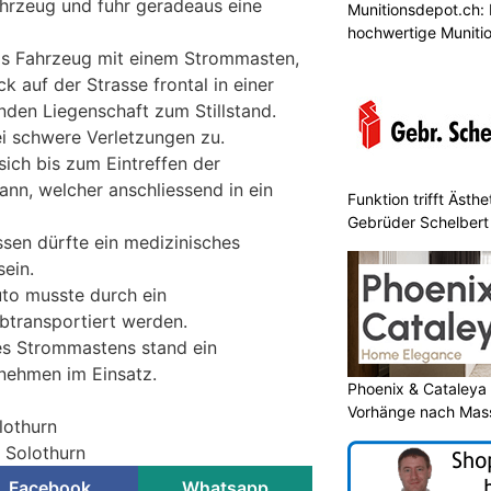
ahrzeug und fuhr geradeaus eine
Munitionsdepot.ch: 
hochwertige Muniti
 das Fahrzeug mit einem Strommasten,
k auf der Strasse frontal in einer
den Liegenschaft zum Stillstand.
i schwere Verletzungen zu.
ich bis zum Eintreffen der
nn, welcher anschliessend in ein
Funktion trifft Ästh
Gebrüder Schelbert
sen dürfte ein medizinisches
sein.
to musste durch ein
transportiert werden.
es Strommastens stand ein
nehmen im Einsatz.
Phoenix & Cataleya
Vorhänge nach Mass
lothurn
i Solothurn
Facebook
Whatsapp