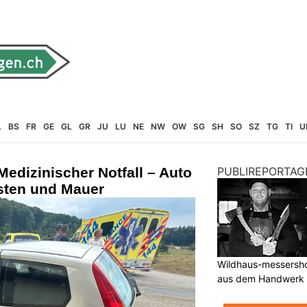
L
BS
FR
GE
GL
GR
JU
LU
NE
NW
OW
SG
SH
SO
SZ
TG
TI
U
edizinischer Notfall – Auto
PUBLIREPORTAG
sten und Mauer
Wildhaus-messersho
aus dem Handwerk