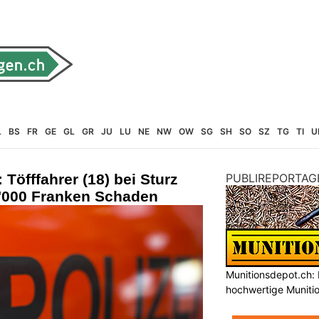
L
BS
FR
GE
GL
GR
JU
LU
NE
NW
OW
SG
SH
SO
SZ
TG
TI
U
Töfffahrer (18) bei Sturz
PUBLIREPORTAG
8'000 Franken Schaden
Munitionsdepot.ch: 
hochwertige Muniti