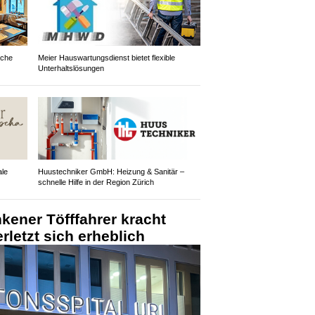
sche
Meier Hauswartungsdienst bietet flexible
Unterhaltslösungen
ale
Huustechniker GmbH: Heizung & Sanitär –
schnelle Hilfe in der Region Zürich
nkener Töfffahrer kracht
rletzt sich erheblich