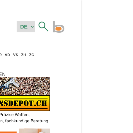
R
VD
VS
ZH
ZG
EN
Präzise Waffen,
on, fachkundige Beratung