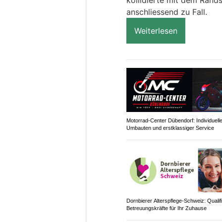
kollidierte mit dem Rands
anschliessend zu Fall.
Weiterlesen
Motorrad-Center Dübendorf: Individuell
Umbauten und erstklassiger Service
Dornbierer Alterspflege-Schweiz: Qualifi
Betreuungskräfte für Ihr Zuhause