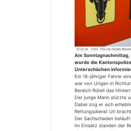
07.07.25
VON
POLIZEI.NEWS REDA
Am Sonntagnachmittag, 6
wurde die Kantonspolizei
Unterschächen informier
Ein 18-jähriger Fahrer ei
war von Urigen in Richtu
Bereich Rüteli das Hinte
Der junge Mann stürzte u
Dabei zog er sich erhebl
Rettungsdienst Uri bracht
Der Sachschaden beläuft 
Im Einsatz standen der Re