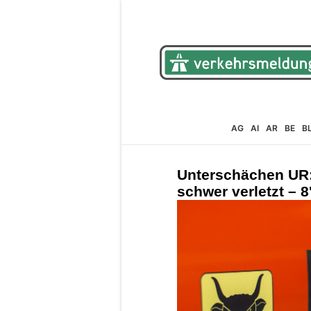
AG
AI
AR
BE
B
Unterschächen UR: 
schwer verletzt – 