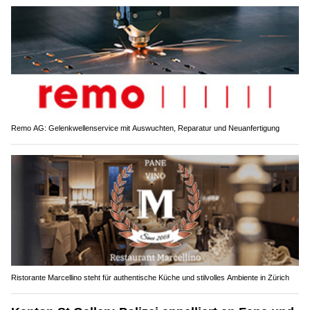
Remo AG: Gelenkwellenservice mit Auswuchten, Reparatur und Neuanfertigung
Ristorante Marcellino steht für authentische Küche und stilvolles Ambiente in Zürich