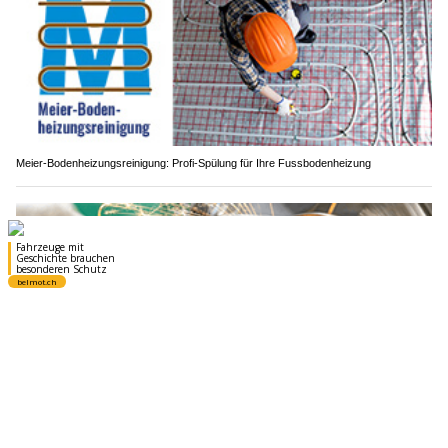
Meier-Bodenheizungsreinigung: Profi-Spülung für Ihre Fussbodenheizung
Tecra AG: CNC-Präzisionslösungen im Innen- und Aussenrundschleifen