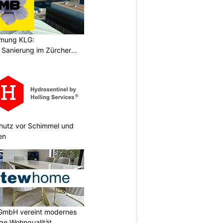
hmung KLG:
Sanierung im Zürcher
chutz vor Schimmel und
en
GmbH vereint modernes
ige Wohnqualität