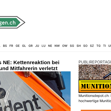
L
BS
FR
GE
GL
GR
JU
LU
NE
NW
OW
SG
SH
SO
SZ
TG
TI
U
 NE: Kettenreaktion bei
PUBLIREPORTAG
 und Mitfahrerin verletzt
Munitionsdepot.ch: 
hochwertige Muniti