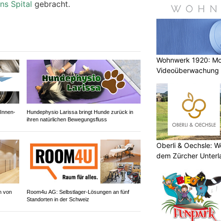
ns Spital
gebracht.
Wohnwerk 1920: M
Videoüberwachung 
Gebäude
Innen-
Hundephysio Larissa bringt Hunde zurück in
ihren natürlichen Bewegungsfluss
Oberli & Oechsle: W
dem Zürcher Unterl
n von
Room4u AG: Selbstlager-Lösungen an fünf
Standorten in der Schweiz