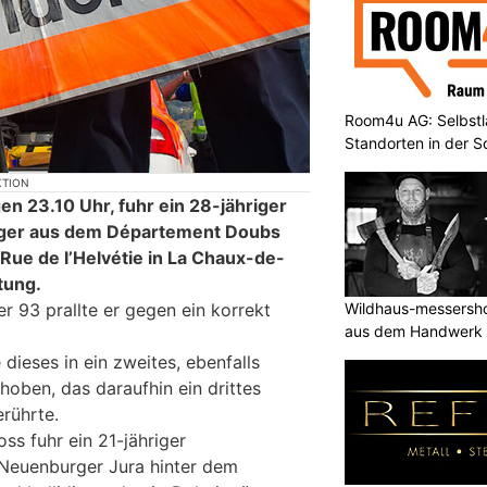
Room4u AG: Selbstl
Standorten in der 
KTION
gen 23.10 Uhr, fuhr ein 28-jähriger
rger aus dem Département Doubs
Rue de l’Helvétie in La Chaux-de-
tung.
Wildhaus-messersho
93 prallte er gegen ein korrekt
aus dem Handwerk
dieses in ein zweites, ebenfalls
hoben, das daraufhin ein drittes
rührte.
s fuhr ein 21-jähriger
Neuenburger Jura hinter dem