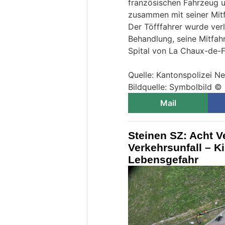
französischen Fahrzeug un
zusammen mit seiner Mitf
Der Töfffahrer wurde verl
Behandlung, seine Mitfah
Spital von La Chaux-de-
Quelle: Kantonspolizei N
Bildquelle: Symbolbild ©
Mail
Steinen SZ: Acht V
Verkehrsunfall – K
Lebensgefahr