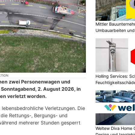
Mittler Bauunterne
Umbauarbeiten und 
Unterland
KTION
Holling Services: S
schen zwei Personenwagen und
Feuchtigkeitsschäd
Sonntagabend, 2. August 2026, in
en verletzt worden.
tt lebensbedrohliche Verletzungen. Die
 die Rettungs-, Bergungs- und
während mehrerer Stunden gesperrt
Weltew Diva Home 
Design und langleb