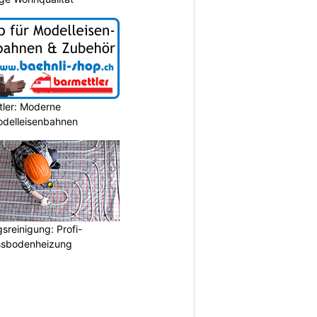
tler: Moderne
Modelleisenbahnen
reinigung: Profi-
ussbodenheizung