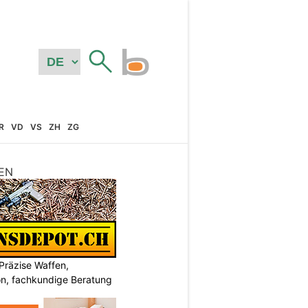
R
VD
VS
ZH
ZG
EN
Präzise Waffen,
on, fachkundige Beratung