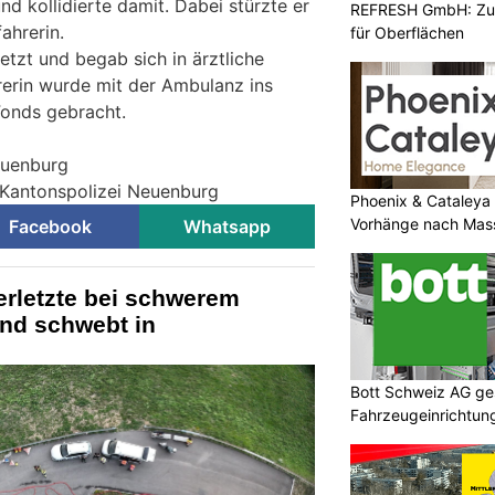
d kollidierte damit. Dabei stürzte er
REFRESH GmbH: Zuku
ahrerin.
für Oberflächen
etzt und begab sich in ärztliche
rerin wurde mit der Ambulanz ins
Fonds gebracht.
euenburg
 Kantonspolizei Neuenburg
Phoenix & Cataleya
Vorhänge nach Mass
Facebook
Whatsapp
erletzte bei schwerem
ind schwebt in
Bott Schweiz AG ges
Fahrzeugeinrichtung
Sicherheit