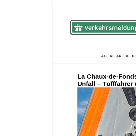
AG
AI
AR
BE
B
La Chaux-de-Fonds
Unfall – Töfffahrer