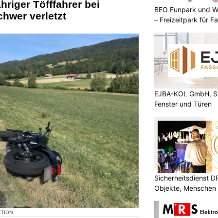
hriger Töfffahrer bei
BEO Funpark und W
hwer verletzt
– Freizeitpark für Fa
EJBA-KOL GmbH, St
Fenster und Türen
Sicherheitsdienst 
Objekte, Menschen 
KTION