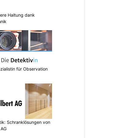
sere Haltung dank
nik
zialistin für Observation
etik: Schranklösungen von
 AG