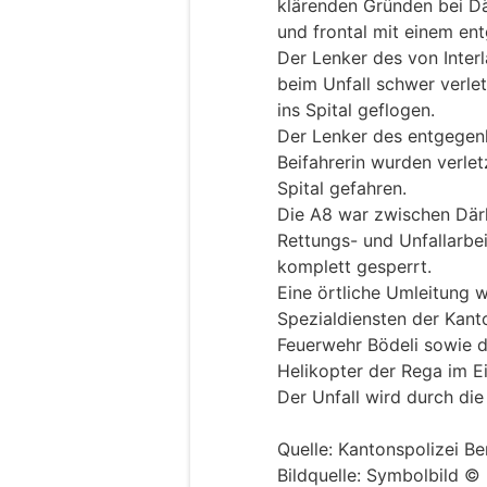
klärenden Gründen bei Dä
und frontal mit einem en
Der Lenker des von Inte
beim Unfall schwer verle
ins Spital geflogen.
Der Lenker des entgege
Beifahrerin wurden verlet
Spital gefahren.
Die A8 war zwischen Därl
Rettungs- und Unfallarbei
komplett gesperrt.
Eine örtliche Umleitung w
Spezialdiensten der Kant
Feuerwehr Bödeli sowie 
Helikopter der Rega im Ei
Der Unfall wird durch die
Quelle: Kantonspolizei Be
Bildquelle: Symbolbild ©