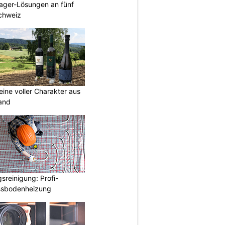
ager-Lösungen an fünf
Schweiz
eine voller Charakter aus
and
reinigung: Profi-
ussbodenheizung