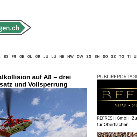
L
BS
FR
GE
GL
GR
JU
LU
NE
NW
OW
SG
SH
SO
SZ
TG
TI
U
lkollision auf A8 – drei
PUBLIREPORTAG
nsatz und Vollsperrung
REFRESH GmbH: Zuku
für Oberflächen