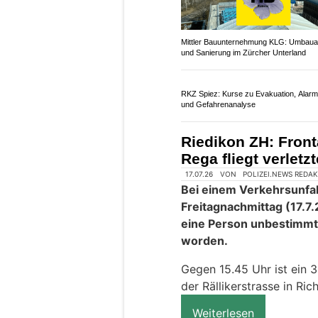
Mittler Bauunternehmung KLG: Umbaua
und Sanierung im Zürcher Unterland
RKZ Spiez: Kurse zu Evakuation, Alarm
und Gefahrenanalyse
Riedikon ZH: Front
Rega fliegt verletz
17.07.26
VON
POLIZEI.NEWS REDA
Bei einem Verkehrsunfall
Freitagnachmittag (17.7
eine Person unbestimmt 