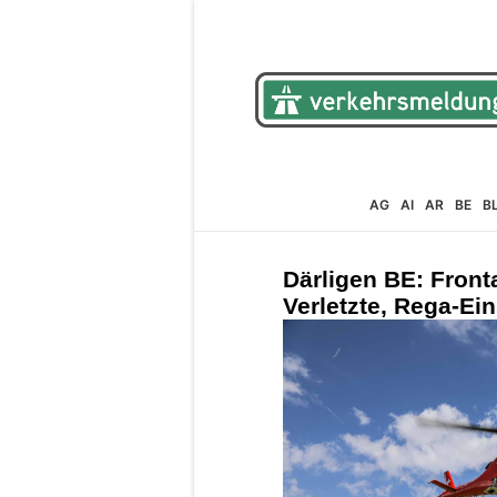
AG
AI
AR
BE
B
Därligen BE: Fronta
Verletzte, Rega-Ei