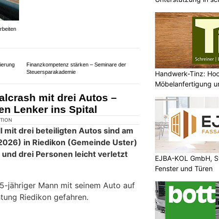
BEO Funpark und Woodstock in Bösingen FR
– Freizeitpark für Familien
rbeiten
Handwerk-Tinz: Ho
Möbelanfertigung un
jedes Projekt
ierung
Finanzkompetenz stärken – Seminare der
Steuersparakademie
alcrash mit drei Autos –
ten Lenker ins Spital
EJBA-KOL GmbH, St
Fenster und Türen
KTION
 mit drei beteiligten Autos sind am
.2026) in Riedikon (Gemeinde Uster)
und drei Personen leicht verletzt