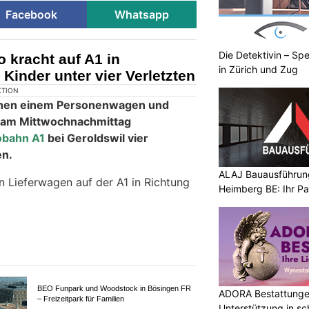
Facebook
Whatsapp
Die Detektivin – Spe
o kracht auf A1 in
in Zürich und Zug
Kinder unter vier Verletzten
KTION
ischen einem Personenwagen und
 am Mittwochnachmittag
obahn A1
bei Geroldswil vier
en.
ALAJ Bauausführung
Heimberg BE: Ihr Pa
n Lieferwagen auf der A1 in Richtung
ADORA Bestattunge
Unterstützung in s