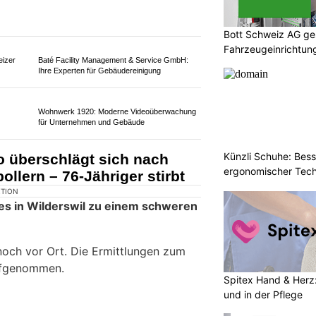
35-jähriger Mann mit seinem Auto auf
Bott Schweiz AG ges
chtung Riedikon gefahren.
Fahrzeugeinrichtung
Sicherheit
Künzli Schuhe: Bes
ergonomischer Tech
eizer
Baté Facility Management & Service GmbH:
Ihre Experten für Gebäudereinigung
Wohnwerk 1920: Moderne Videoüberwachung
Spitex Hand & Herz:
für Unternehmen und Gebäude
und in der Pflege