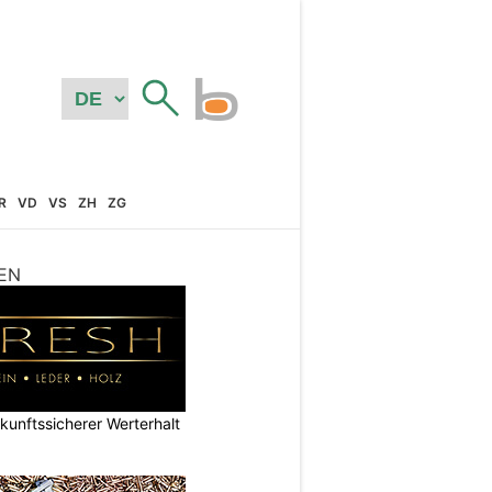
R
VD
VS
ZH
ZG
EN
nftssicherer Werterhalt