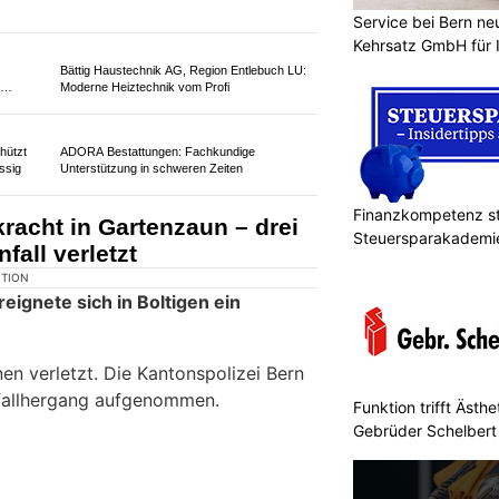
Service bei Bern ne
Kehrsatz GmbH für 
os und
Baukunst Nick GmbH – Ihr Experte für
Innenausbau in Hersberg BL
o überschlägt sich nach
Finanzkompetenz st
fünf Personen verletzt
Steuersparakademi
KTION
s in einem Waldstück zwischen
er Frontalkollision zwischen zwei
en verletzt. Die Ermittlungen zum
Funktion trifft Ästh
ufgenommen.
Gebrüder Schelbert