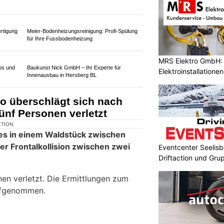
o überschlägt sich nach
pollern – 76-Jähriger stirbt
KTION
s in Wilderswil zu einem schweren
MRS Elektro GmbH: I
Elektroinstallatione
noch vor Ort. Die Ermittlungen zum
ufgenommen.
Eventcenter Seelisbe
Driftaction und Gr
Meier-Bodenheizungsreinigung: Profi-Spülung
für Ihre Fussbodenheizung
rtigung