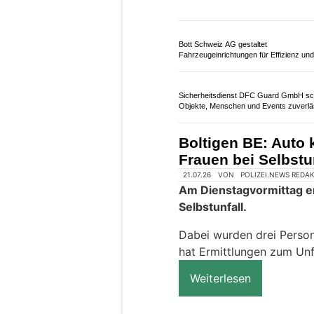
AyDiosMio, Thun BE: Authentische Tac
mexikanischer Brunch
Krauchthal BE: Aut
Frontalkollision – 
07.06.26
VON
POLIZEI.NEWS REDA
Am Samstagabend kam e
Bäriswil und Hueb zu ein
Autos.
Dabei wurden fünf Person
Unfallhergang wurden a
Weiterlesen