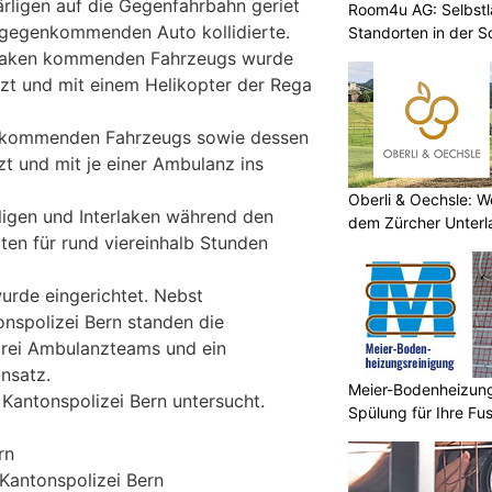
rligen auf die Gegenfahrbahn geriet
Room4u AG: Selbstl
tgegenkommenden Auto kollidierte.
Standorten in der 
rlaken kommenden Fahrzeugs wurde
tzt und mit einem Helikopter der Rega
nkommenden Fahrzeugs sowie dessen
zt und mit je einer Ambulanz ins
Oberli & Oechsle: W
igen und Interlaken während den
dem Zürcher Unterl
ten für rund viereinhalb Stunden
urde eingerichtet. Nebst
onspolizei Bern standen die
drei Ambulanzteams und ein
nsatz.
Meier-Bodenheizungs
 Kantonspolizei Bern untersucht.
Spülung für Ihre F
rn
 Kantonspolizei Bern