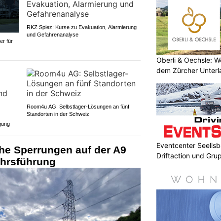
RKZ Spiez: Kurse zu Evakuation, Alarmierung
und Gefahrenanalyse
r für
Oberli & Oechsle: W
dem Zürcher Unterl
Room4u AG: Selbstlager-Lösungen an fünf
Standorten in der Schweiz
gung
Eventcenter Seelisbe
che Sperrungen auf der A9
Driftaction und Gr
hrsführung