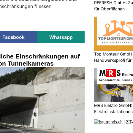
REFRESH GmbH: Zuku
nschränkungen fliessen.
für Oberflächen
Facebook
Whatsapp
Top Monteur GmbH G
liche Einschränkungen auf
Handwerksprofi für
on Tunnelkameras
Entsorgung
MRS Elektro GmbH: I
Elektroinstallatione