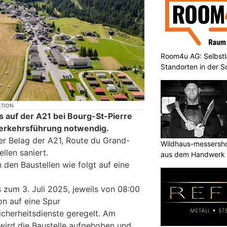
Room4u AG: Selbstl
Standorten in der 
KTION
s auf der A21 bei Bourg-St-Pierre
Verkehrsführung notwendig.
der Belag der A21, Route du Grand-
Wildhaus-messersho
llen saniert.
aus dem Handwerk
 den Baustellen wie folgt auf eine
 zum 3. Juli 2025, jeweils von 08:00
on auf eine Spur
icherheitsdienste geregelt. Am
ird die Baustelle aufgehoben und