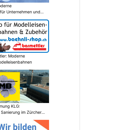
oderne
für Unternehmen und
tler: Moderne
Modelleisenbahnen
hmung KLG:
Sanierung im Zürcher