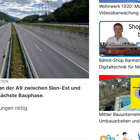
Wohnwerk 1920: M
Videoüberwachung 
Gebäude
Bähnli-Shop Barmet
Digitaltechnik für 
KTION
an der A9 zwischen Sion-Est und
 nächste Bauphase.
ungen nötig.
Mittler Bauunterne
Umbauarbeiten und 
Unterland