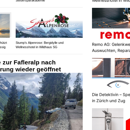
Wellnesshotel in Wi
Steuersparakademie
hützt
Stump’s Alpenrose: Bergidylle und
Remo AG: Gelenkwel
ssig
Wellnesshotel in Wildhaus SG
Auswuchten, Repara
 zur Fafleralp nach
rung wieder geöffnet
Die Detektivin – Spe
in Zürich und Zug