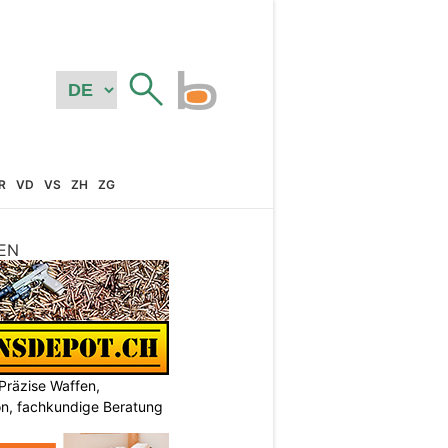
R
VD
VS
ZH
ZG
EN
Präzise Waffen,
on, fachkundige Beratung