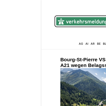
AG
AI
AR
BE
B
Bourg-St-Pierre VS
A21 wegen Belagssa