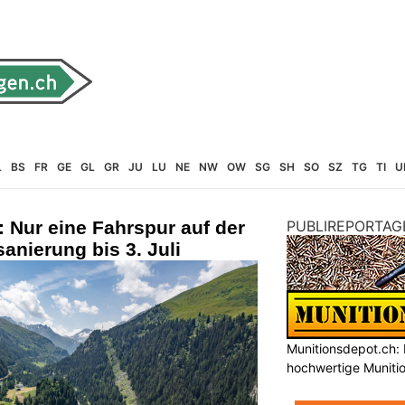
L
BS
FR
GE
GL
GR
JU
LU
NE
NW
OW
SG
SH
SO
SZ
TG
TI
U
: Nur eine Fahrspur auf der
PUBLIREPORTAG
nierung bis 3. Juli
Munitionsdepot.ch: 
hochwertige Muniti