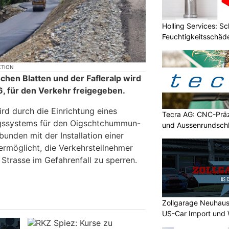
Holling Services: S
Feuchtigkeitsschäd
KTION
chen Blatten und der Fafleralp wird
6, für den Verkehr freigegeben.
rd durch die Einrichtung eines
Tecra AG: CNC-Präz
gssystems für den Oigschtchummun-
und Aussenrundschl
bunden mit der Installation einer
 ermöglicht, die Verkehrsteilnehmer
Strasse im Gefahrenfall zu sperren.
Zollgarage Neuhaus
US-Car Import und 