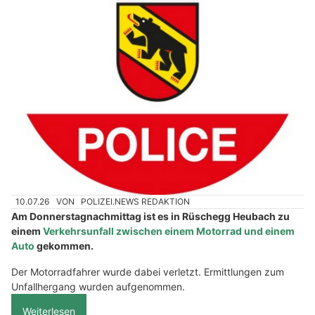
Garage Autocenter Chur – Turbolader-Spezialist und Auto-Service in Chur
Ristorante-Pizzeria Pical in Reinach AG: Holzofen-Pizza wie in Italien