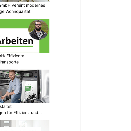
GmbH vereint modernes
ige Wohnqualität
H: Effiziente
ransporte
taltet
en für Effizienz und