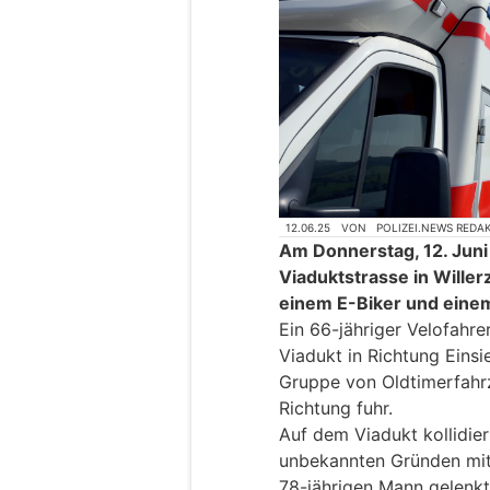
12.06.25
VON
POLIZEI.NEWS REDA
Am Donnerstag, 12. Juni
Viaduktstrasse in Willerz
einem E-Biker und ein
Ein 66-jähriger Velofahr
Viadukt in Richtung Eins
Gruppe von Oldtimerfahr
Richtung fuhr.
Auf dem Viadukt kollidie
unbekannten Gründen mit
78-jährigen Mann gelenkt