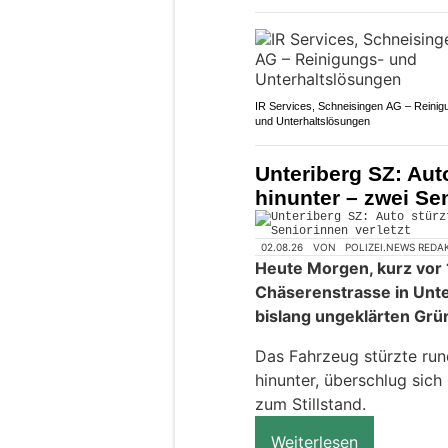
IR Services, Schneisingen AG – Reinig
und Unterhaltslösungen
Unteriberg SZ: Aut
hinunter – zwei Sen
02.08.26
VON
POLIZEI.NEWS REDA
Heute Morgen, kurz vor 
Chäserenstrasse in Unt
bislang ungeklärten Grü
Das Fahrzeug stürzte run
hinunter, überschlug sic
zum Stillstand.
Weiterlesen