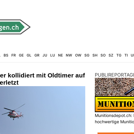
L
BS
FR
GE
GL
GR
JU
LU
NE
NW
OW
SG
SH
SO
SZ
TG
TI
U
er kollidiert mit Oldtimer auf
PUBLIREPORTAG
erletzt
Munitionsdepot.ch: 
hochwertige Muniti