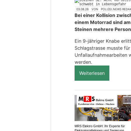
03.08.26
VON
POLIZEI.NEWS REDA
Bei einer Kollision zwi
einem Motorrad sind am 
Steinen mehrere Person
Ein 9-jähriger Knabe erli
Schlagstrasse musste für
Unfallaufnahmearbeiten 
werden.
Weiterlesen
MRS Elektro GmbH: Ihr Experte für
Elektroinstallationen und Sanierung