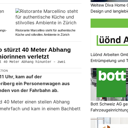
Weltew Diva Home 
Design und langleb
ungs-
Ristorante Marcellino steht für authentische
Küche und stilvolles Ambiente in Zürich
o stürzt 40 Meter Abhang
Lüönd Arbeiten Gmb
iorinnen verletzt
Entrümpelung und T
KTION
11 Uhr, kam auf der
eriberg ein Personenwagen aus
nden von der Fahrbahn ab.
d 40 Meter einen steilen Abhang
Bott Schweiz AG ges
h mehrfach und kam in einem Bachbett
Fahrzeugeinrichtung
Sicherheit