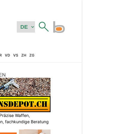
R
VD
VS
ZH
ZG
EN
Präzise Waffen,
on, fachkundige Beratung