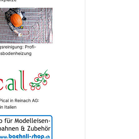
reinigung: Profi-
ussbodenheizung
Pical in Reinach AG:
n Italien