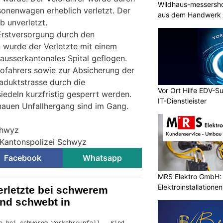
Wildhaus-messersho
sonenwagen erheblich verletzt. Der
aus dem Handwerk
b unverletzt.
Erstversorgung durch den
n wurde der Verletzte mit einem
 ausserkantonales Spital geflogen.
lofahrers sowie zur Absicherung der
iaduktstrasse durch die
Vor Ort Hilfe EDV-Su
iedeln kurzfristig gesperrt werden.
IT-Dienstleister
nauen Unfallhergang sind im Gang.
chwyz
 Kantonspolizei Schwyz
Facebook
Whatsapp
MRS Elektro GmbH: I
Elektroinstallatione
erletzte bei schwerem
ind schwebt in