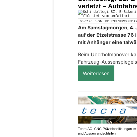
verletzt – Autofahr
05.07.26
VON
POLIZEI.NEWS REDA
Am Samstagmorgen, 4. Ju
auf der Etzelstrasse 76
mit Anhänger eine talwä
Beim Überholmanöver kam
Fahrzeug-Aussenspiegels 
Weiterlesen
Tecra AG: CNC-Präzisionslösungen im 
und Aussenrundschleifen