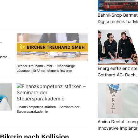
Bähnli-Shop Barmet
Digitaltechnik für 
ichte –
Bircher Treuhand GmbH – Nachhaltige
Energieeffizienz st
Lösungen für Unternehmensfinanzen
Gotthard AG: Dach, 
Finanzkompetenz stärken – Seminare der
Steuersparakademie
Amina Dental Loung
Innovative Implanta
-Bikerin nach Kollision