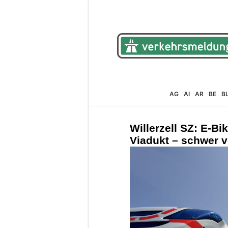
AG
AI
AR
BE
B
Willerzell SZ: E-Bik
Viadukt – schwer v