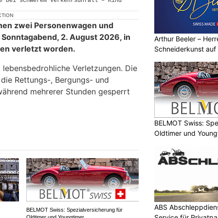
KTION
schen zwei Personenwagen und
Sonntagabend, 2. August 2026, in
Arthur Beeler – Her
en verletzt worden.
Schneiderkunst auf
tt lebensbedrohliche Verletzungen. Die
 die Rettungs-, Bergungs- und
während mehrerer Stunden gesperrt
BELMOT Swiss: Spez
Oldtimer und Young
ABS Abschleppdiens
BELMOT Swiss: Spezialversicherung für
Service für Privatp
Oldtimer und Youngtimer