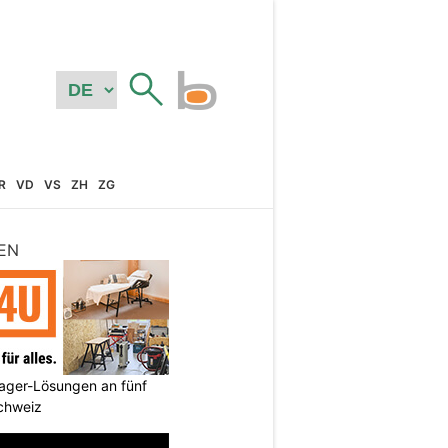
R
VD
VS
ZH
ZG
EN
ager-Lösungen an fünf
Schweiz