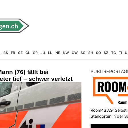
L
BS
FR
GE
GL
GR
JU
LU
NE
NW
OW
SG
SH
SO
SZ
TG
TI
U
ann (76) fällt bei
PUBLIREPORTAG
ter tief – schwer verletzt
Room4u AG: Selbstl
Standorten in der 