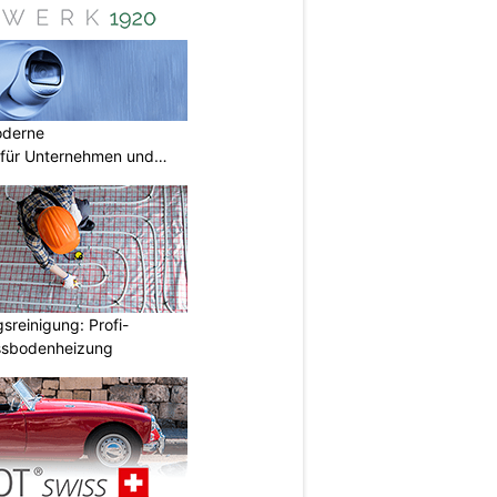
oderne
für Unternehmen und
reinigung: Profi-
ussbodenheizung