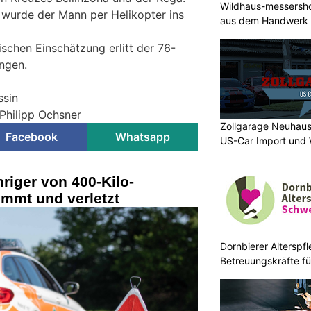
Wildhaus-messersho
wurde der Mann per Helikopter ins
aus dem Handwerk
ischen Einschätzung erlitt der 76-
ngen.
ssin
 Philipp Ochsner
Zollgarage Neuhaus
Facebook
Whatsapp
US-Car Import und 
riger von 400-Kilo-
emmt und verletzt
Dornbierer Alterspfl
Betreuungskräfte fü