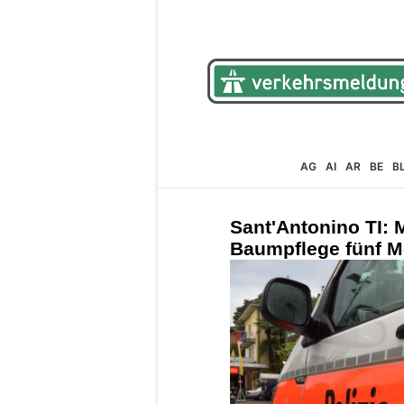
AG
AI
AR
BE
B
Sant'Antonino TI: M
Baumpflege fünf Me