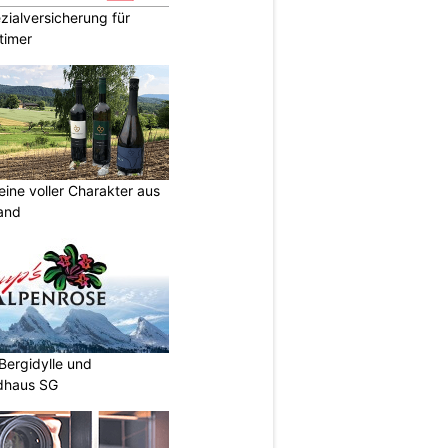
ialversicherung für
timer
eine voller Charakter aus
and
Bergidylle und
ldhaus SG