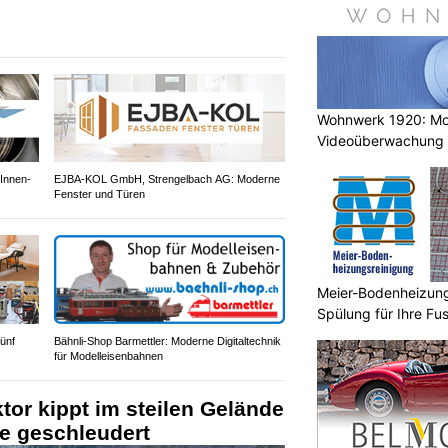
Wohnwerk 1920: M
Videoüberwachung 
Gebäude
Innen-
EJBA-KOL GmbH, Strengelbach AG: Moderne
Fenster und Türen
Meier-Bodenheizungs
Spülung für Ihre F
ünf
Bähnli-Shop Barmettler: Moderne Digitaltechnik
für Modelleisenbahnen
tor kippt im steilen Gelände
e geschleudert