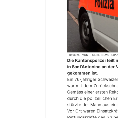
10.06.25
VON
POLIZEI.NEWS REDA
Die Kantonspolizei teilt 
in Sant’Antonino an der 
gekommen ist.
Ein 76-jähriger Schweizer
war mit dem Zurückschne
Gemäss einer ersten Reko
durch die polizeilichen E
stürzte der Mann aus ein
Vor Ort waren Einsatzkrä
Rettungskräfte des Grüne