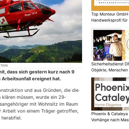
Top Monteur GmbH G
Handwerksprofi für
Entsorgung
Sicherheitsdienst 
KTION
Objekte, Menschen 
mit, dass sich gestern kurz nach 9
n Arbeitsunfall ereignet hat.
nstruktion und aus Gründen, die die
n klären müssen, wurde ein 29-
aatsangehöriger mit Wohnsitz im Raum
r Arbeit von einem Träger getroffen,
Phoenix & Cataleya
herabfiel.
Vorhänge nach Mass