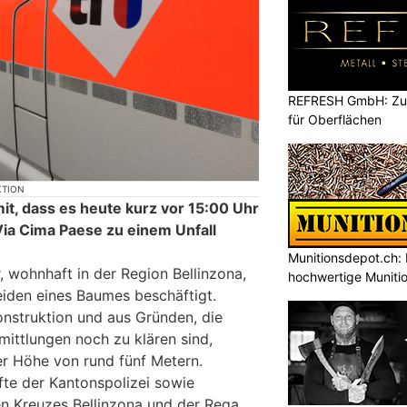
REFRESH GmbH: Zuku
für Oberflächen
KTION
mit, dass es heute kurz vor 15:00 Uhr
Via Cima Paese zu einem Unfall
Munitionsdepot.ch: 
, wohnhaft in der Region Bellinzona,
hochwertige Muniti
iden eines Baumes beschäftigt.
nstruktion und aus Gründen, die
rmittlungen noch zu klären sind,
er Höhe von rund fünf Metern.
fte der Kantonspolizei sowie
n Kreuzes Bellinzona und der Rega.