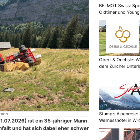
BELMOT Swiss: Spez
Oldtimer und Young
Oberli & Oechsle: W
dem Zürcher Unterl
Stump’s Alpenrose: 
KTION
Wellnesshotel in Wi
.07.2026) ist ein 35-jähriger Mann
fallt und hat sich dabei eher schwer