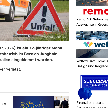
Remo AG: Gelenkwel
Auswuchten, Repara
KTION
.2026) ist ein 72-jähriger Mann
tsbetrieb im Bereich Jungholz-
ballen eingeklemmt worden.
Weltew Diva Home 
Design und langleb
er verletzt.
Finanzkompetenz st
Steuersparakademi