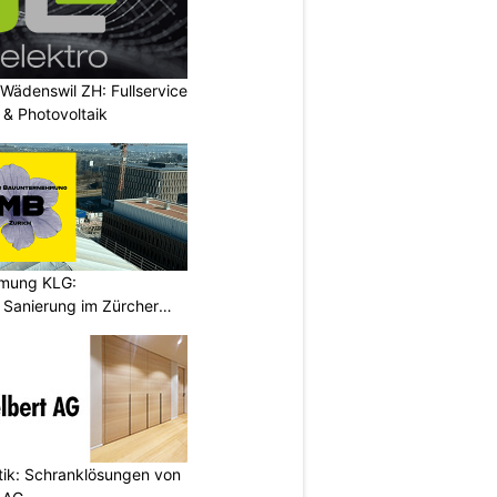
 Wädenswil ZH: Fullservice
n & Photovoltaik
hmung KLG:
Sanierung im Zürcher
etik: Schranklösungen von