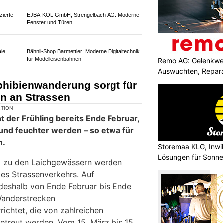
KTION
nd, 2. Juli 2026, kam es auf der
Remo AG: Gelenkwel
al zu einem Selbstunfall.
Auswuchten, Repara
 des Pragelpasses kam ein talwärts
rechtsseitig von der Strasse ab,
inen Hang hinunter und kam auf dem
and. Beide Fahrzeuginsassen wurden
Storemaa KLG, Inwi
Lösungen für Sonn
zierte
EJBA-KOL GmbH, Strengelbach AG: Moderne
Fenster und Türen