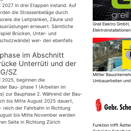
2027 in drei Etappen instand. Auf
rden die Strassenbeläge durch
sowie die Leitplanken, Zäune und
Greil Elektro GmbH,
sausrüstungen erneuert. Sämtliche
Elektroinstallatione
spiel Brücken, Unter- und
chutzwände) wer- den ebenfalls
phase im Abschnitt
ücke Unterrüti und der
ZG/SZ
Mittler Bauunterne
i 2025, beginnen die
Umbauarbeiten und 
der Bau- phase 1 (Arbeiten im
Unterland
ens) zur Bauphase 2. Während der Bau-
ich bis Mitte August 2025 dauert,
- reich der Fahrbahn in Richtung
 August bis Mitte November werden
en Seite in Richtung Zürich
Funktion trifft Ästh