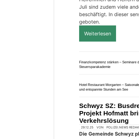
Wollmanufaktur Spescha Luzern: Zentr
Adresse für Wolle und Beratung
Einsiedeln SZ: Am
Schutzmassnahmen