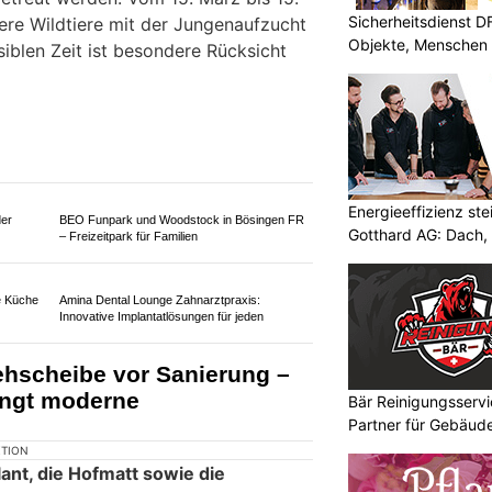
Sicherheitsdienst 
Bähnli-Shop Barmettler: Moderne Digitaltechnik
Objekte, Menschen 
für Modelleisenbahnen
ale
phibienwanderung sorgt für
Energieeffizienz st
 an Strassen
Gotthard AG: Dach, 
Bär Reinigungsservi
Partner für Gebäud