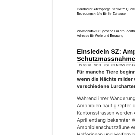
02.07.26
VON
POLIZEI.NEWS REDA
Am frühen Donnerstagabe
Pragelstrasse in Muotath
Rund 700 Meter unterhalb
fahrender Personenwagen 
stürzte rund 60 Meter e
Dach liegend zum Stillst
dabei verletzt.
Weiterlesen
Dornbierer Alterspflege-Schweiz: Qualifi
Betreuungskräfte für Ihr Zuhause