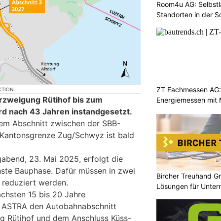
Room4u AG: Selbstl
Standorten in der 
ZT Fachmessen AG:
KTION
rzweigung Rütihof bis zum
Energiemessen mit 
d nach 43 Jahren instandgesetzt.
dem Abschnitt zwischen der SBB-
 Kantonsgrenze Zug/Schwyz ist bald
gabend, 23. Mai 2025, erfolgt die
hste Bauphase. Dafür müssen in zwei
Bircher Treuhand G
 reduziert werden.
Lösungen für Unte
ächsten 15 bis 20 Jahre
as ASTRA den Autobahnabschnitt
g Rütihof und dem Anschluss Küss-