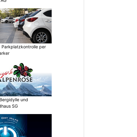
 AG
Parkplatzkontrolle per
arker
Bergidylle und
ldhaus SG