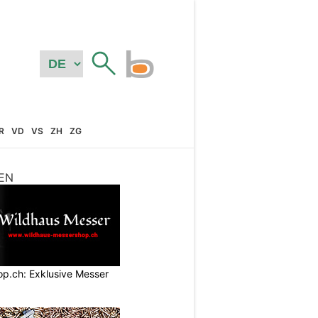
R
VD
VS
ZH
ZG
EN
p.ch: Exklusive Messer