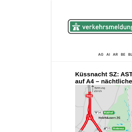
AG
AI
AR
BE
B
Küssnacht SZ: AST
auf A4 – nächtlich