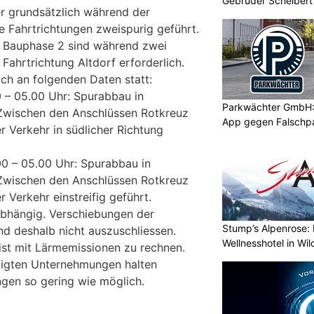
Gebrüder Schelbert
r grundsätzlich während der
e Fahrtrichtungen zweispurig geführt.
e Bauphase 2 sind während zwei
Fahrtrichtung Altdorf erforderlich.
ich an folgenden Daten statt:
0 – 05.00 Uhr: Spurabbau in
Parkwächter GmbH: 
 Zwischen den Anschlüssen Rotkreuz
App gegen Falschp
r Verkehr in südlicher Richtung
00 – 05.00 Uhr: Spurabbau in
 Zwischen den Anschlüssen Rotkreuz
 Verkehr einstreifig geführt.
abhängig. Verschiebungen der
Stump’s Alpenrose: 
d deshalb nicht auszuschliessen.
Wellnesshotel in Wi
ist mit Lärmemissionen zu rechnen.
ligten Unternehmungen halten
ngen so gering wie möglich.