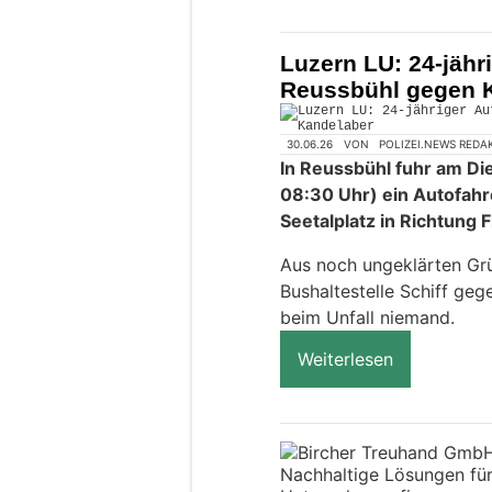
Carrosserie Auto24 AG – Perfekte
Autolackierung und Reparatur
Luzern LU: 24-jähri
Reussbühl gegen 
30.06.26
VON
POLIZEI.NEWS REDA
In Reussbühl fuhr am Die
08:30 Uhr) ein Autofahr
Seetalplatz in Richtung 
Aus noch ungeklärten Grü
Bushaltestelle Schiff geg
beim Unfall niemand.
Weiterlesen