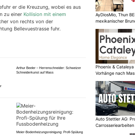
chtung Ebersecken.
AyDiosMio, Thun BE
efuhr er die Kreuzung, wobei es aus
mexikanischer Brun
n zu einer
Kollision mit einem
her von rechts von der
htung Bellevuestrasse fuhr.
Phoenix & Cataleya
Vorhänge nach Mass
r
Arthur Beeler – Herrenschneider: Schweizer
Schneiderkunst auf Mass
Auto Stettler AG: Pr
Carrosseriearbeiten