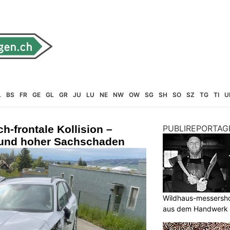
L
BS
FR
GE
GL
GR
JU
LU
NE
NW
OW
SG
SH
SO
SZ
TG
TI
U
ch-frontale Kollision –
PUBLIREPORTAG
 und hoher Sachschaden
Wildhaus-messersho
aus dem Handwerk