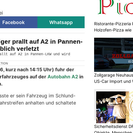
ei
Facebook
Whatsapp
Ristorante-Pizzeria 
Holzofen-Pizza wie i
ger prallt auf A2 in Pannen-
lich verletzt
KTION
6, kurz nach 14:15 Uhr) fuhr der
Zollgarage Neuhaus
orfahrzeuges auf der
Autobahn A2
in
US-Car Import und 
n.
ste er sein Fahrzeug im Schlund-
hrstreifen anhalten und schaltete
Sicherheitsdienst 
Objekte, Menschen 