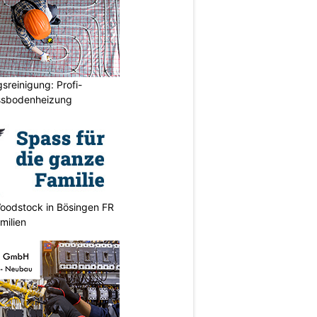
reinigung: Profi-
ussbodenheizung
oodstock in Bösingen FR
milien