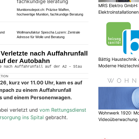
MRS Elektro GmbH: I
Elektroinstallatione
Munitionsdepot.ch: Präzise Waffen,
hochwertige Munition, fachkundige Beratung
Bättig Haustechnik 
und
Wollmanufaktur Spescha Luzern: Zentrale
Moderne Heiztechni
Adresse für Wolle und Beratung
erletzte nach Auffahrunfall
auf der Autobahn
KTION
Wohnwerk 1920: M
26, kurz vor 11.00 Uhr, kam es auf
Videoüberwachung 
mpach zu einem Auffahrunfall
Gebäude
us und einem Personenwagen.