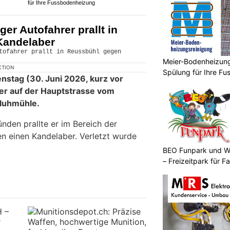
Meier-Bodenheizungsreinigung: Profi-Spülung
für Ihre Fussbodenheizung
ger Autofahrer prallt in
Kandelaber
Meier-Bodenheizungs
Spülung für Ihre F
KTION
nstag (30. Juni 2026, kurz vor
er auf der Hauptstrasse vom
Fluhmühle.
nden prallte er im Bereich der
BEO Funpark und W
en einen Kandelaber. Verletzt wurde
– Freizeitpark für Fa