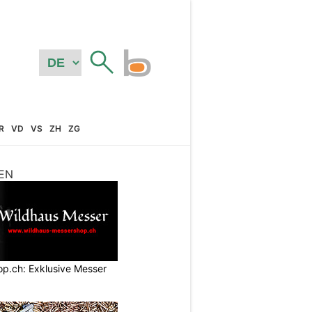
R
VD
VS
ZH
ZG
EN
p.ch: Exklusive Messer