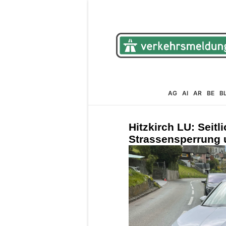
AG
AI
AR
BE
B
Hitzkirch LU: Seitli
Strassensperrung