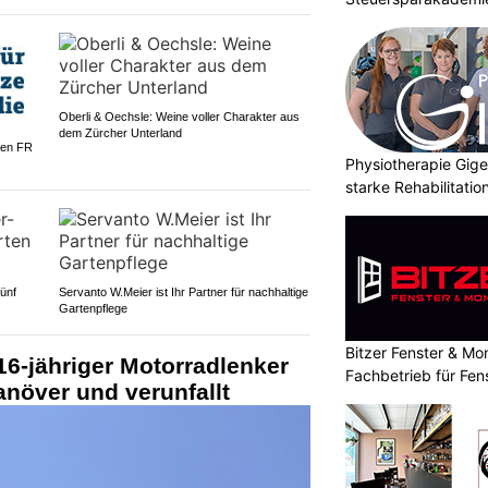
Oberli & Oechsle: Weine voller Charakter aus
dem Zürcher Unterland
gen FR
Physiotherapie Gig
starke Rehabilitati
ünf
Servanto W.Meier ist Ihr Partner für nachhaltige
Gartenpflege
Bitzer Fenster & M
6-jähriger Motorradlenker
Fachbetrieb für Fe
növer und verunfallt