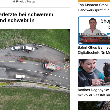
dr’Physio z’Marpa
Top Monteur GmbH G
Handwerksprofi für
erletzte bei schwerem
Entsorgung
ind schwebt in
Bähnli-Shop Barmet
Digitaltechnik für 
Rodiras Dogphysio:
mit voller Vitalität lä