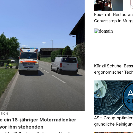
Fux-Träff Restauran
Genussstop in Mur
Künzli Schuhe: Bes
ergonomischer Tech
KTION
ASH Group optimier
e ein 16-jähriger Motorradlenker
gründliche Reinigu
vor ihm stehenden