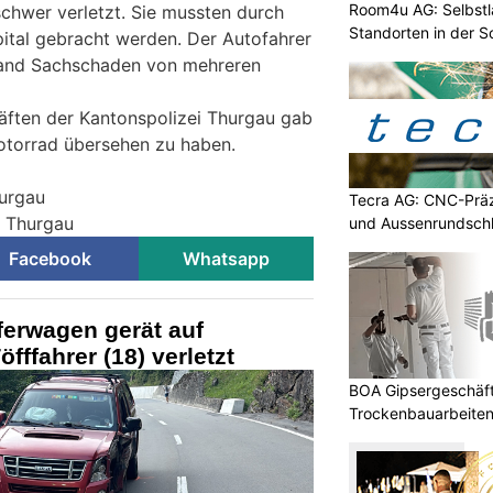
Room4u AG: Selbstl
lschwer verletzt. Sie mussten durch
Standorten in der 
pital gebracht werden. Der Autofahrer
stand Sachschaden von mehreren
äften der Kantonspolizei Thurgau gab
otorrad übersehen zu haben.
hurgau
Tecra AG: CNC-Präz
i Thurgau
und Aussenrundschl
Facebook
Whatsapp
ferwagen gerät auf
ffahrer (18) verletzt
BOA Gipsergeschäft 
Trockenbauarbeiten 