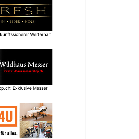
nftssicherer Werterhalt
p.ch: Exklusive Messer