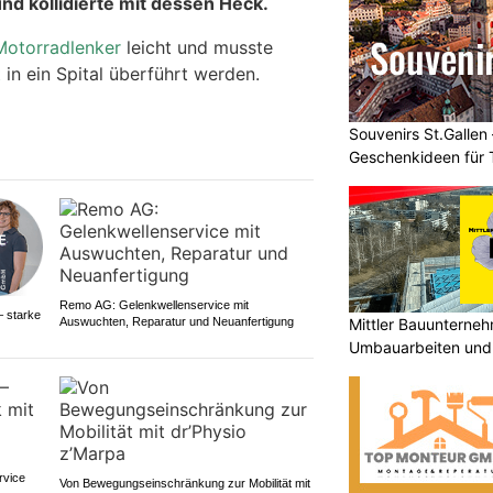
d kollidierte mit dessen Heck.
 Motorradlenker
leicht und musste
t
in ein Spital überführt werden.
Souvenirs St.Gallen 
Geschenkideen für 
Remo AG: Gelenkwellenservice mit
– starke
Mittler Bauunterne
Auswuchten, Reparatur und Neuanfertigung
Umbauarbeiten und 
Unterland
rvice
Von Bewegungseinschränkung zur Mobilität mit