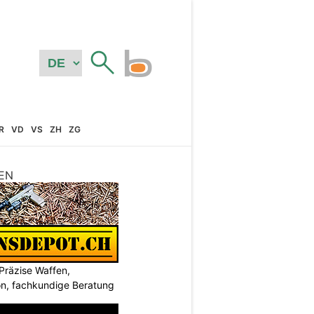
R
VD
VS
ZH
ZG
EN
Präzise Waffen,
on, fachkundige Beratung