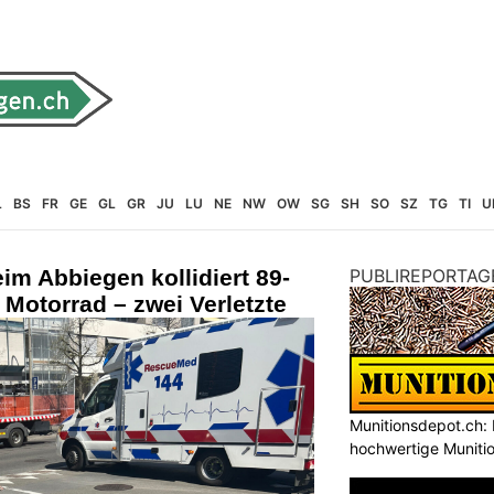
L
BS
FR
GE
GL
GR
JU
LU
NE
NW
OW
SG
SH
SO
SZ
TG
TI
U
im Abbiegen kollidiert 89-
PUBLIREPORTAG
 Motorrad – zwei Verletzte
Munitionsdepot.ch: 
hochwertige Muniti