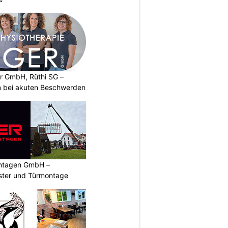
er GmbH, Rüthi SG –
on bei akuten Beschwerden
ontagen GmbH –
nster und Türmontage