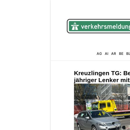
AG
AI
AR
BE
B
Kreuzlingen TG: Be
jähriger Lenker mit