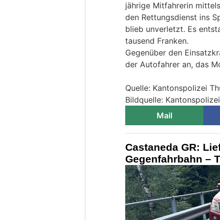
jährige Mitfahrerin mitte
den Rettungsdienst ins S
blieb unverletzt. Es ent
tausend Franken.
Gegenüber den Einsatzkr
der Autofahrer an, das M
Quelle: Kantonspolizei T
Bildquelle: Kantonspolize
Mail
Castaneda GR: Lie
Gegenfahrbahn – Töf