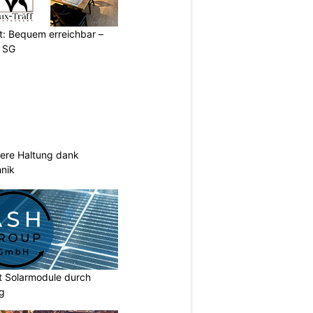
t: Bequem erreichbar –
g SG
sere Haltung dank
nik
t Solarmodule durch
ng