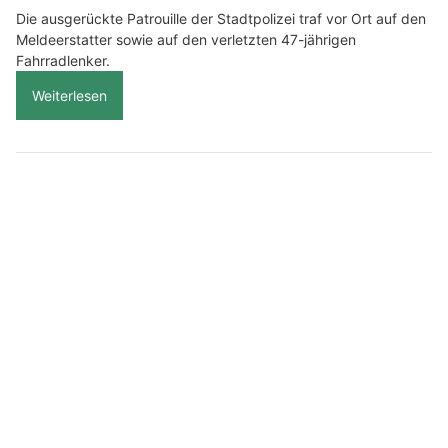
Die ausgerückte Patrouille der Stadtpolizei traf vor Ort auf den
Meldeerstatter sowie auf den verletzten 47-jährigen
Fahrradlenker.
Weiterlesen
Vor Ort Hilfe EDV-Support: Ihr zuverlässiger IT-Dienstleister
Bimag AG vereint Design und Funktionalität für Massmöbel
MRS Elektro GmbH: Ihr Experte für Elektroinstallationen und Sanierung