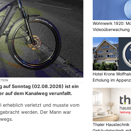
Wohnwerk 1920: M
Videoüberwachung 
Gebäude
Hotel Krone Wolfhal
Erholung im Appenze
KTION
g auf Sonntag (02.08.2026) ist ein
er auf dem Kanalweg verunfallt.
l erheblich verletzt und musste vom
l gebracht werden. Der Mann war
rwegs.
Thaler Haustechnik
Gebäudetechnik mi