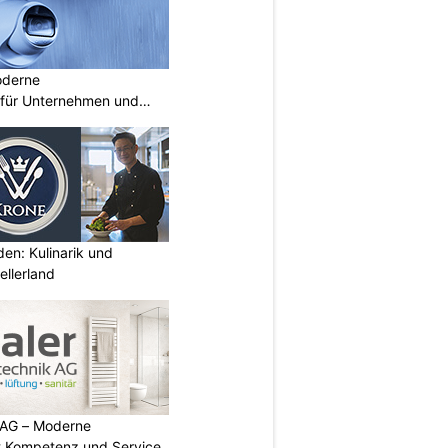
oderne
für Unternehmen und
den: Kulinarik und
llerland
 AG – Moderne
t Kompetenz und Service