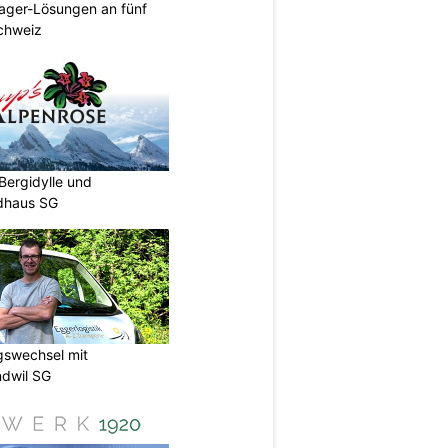
ager-Lösungen an fünf
Schweiz
Bergidylle und
ldhaus SG
gswechsel mit
ndwil SG