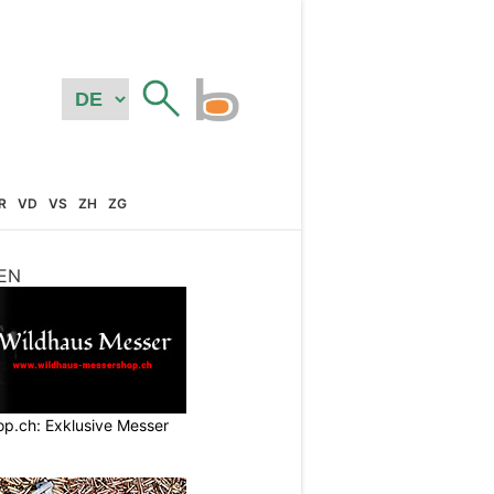
R
VD
VS
ZH
ZG
EN
p.ch: Exklusive Messer