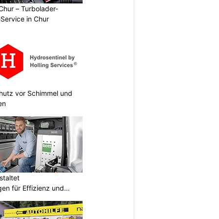
Chur – Turbolader-
-Service in Chur
chutz vor Schimmel und
en
taltet
en für Effizienz und