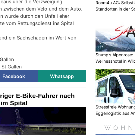
deaus über die Verzweigung.
Room4u AG: Selbstl
on zwischen dem Velo und dem Auto.
Standorten in der 
in wurde durch den Unfall eher
te vom Rettungsdienst ins Spital
and ein Sachschaden im Wert von
Stump’s Alpenrose: 
.Gallen
Wellnesshotel in Wi
 St.Gallen
Facebook
Whatsapp
hriger E-Bike-Fahrer nach
 im Spital
Stressfreie Wohnun
Eggerlogistik aus A