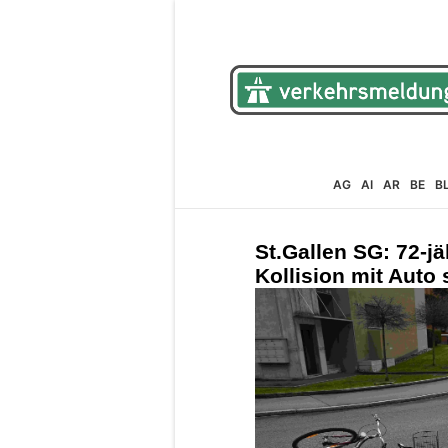
AG
AI
AR
BE
B
St.Gallen SG: 72-jä
Kollision mit Auto 