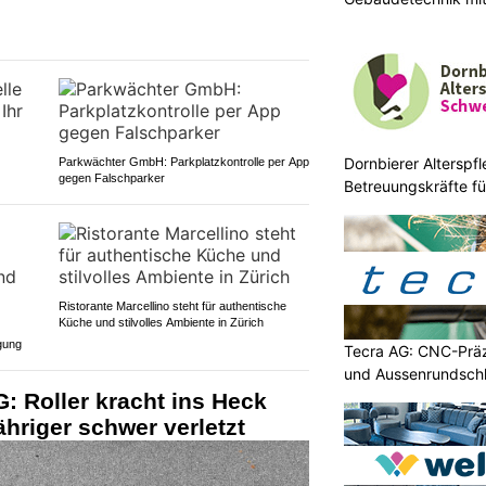
Dornbierer Alterspfl
Parkwächter GmbH: Parkplatzkontrolle per App
gegen Falschparker
Betreuungskräfte fü
Ristorante Marcellino steht für authentische
Küche und stilvolles Ambiente in Zürich
gung
Tecra AG: CNC-Präz
und Aussenrundschl
G: Roller kracht ins Heck
ähriger schwer verletzt