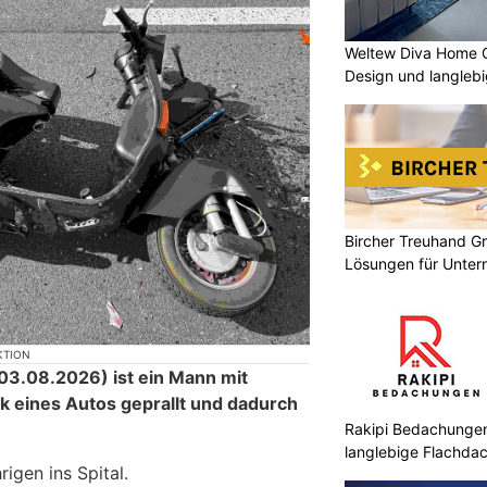
Weltew Diva Home 
Design und langleb
Bircher Treuhand G
Lösungen für Unte
KTION
3.08.2026) ist ein Mann mit
ck eines Autos geprallt und dadurch
.
Rakipi Bedachungen:
langlebige Flachdac
igen ins Spital.