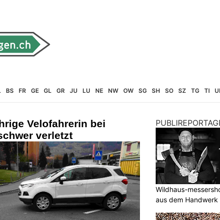
L
BS
FR
GE
GL
GR
JU
LU
NE
NW
OW
SG
SH
SO
SZ
TG
TI
U
hrige Velofahrerin bei
PUBLIREPORTAG
schwer verletzt
Wildhaus-messersho
aus dem Handwerk