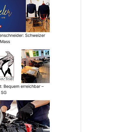
renschneider: Schweizer
 Mass
t: Bequem erreichbar –
g SG