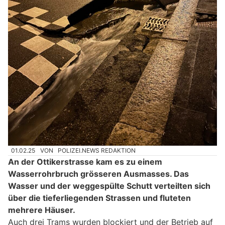
01.02.25
VON
POLIZEI.NEWS REDAKTION
An der Ottikerstrasse kam es zu einem
Wasserrohrbruch grösseren Ausmasses. Das
Wasser und der weggespülte Schutt verteilten sich
über die tieferliegenden Strassen und fluteten
mehrere Häuser.
Auch drei Trams wurden blockiert und der Betrieb auf